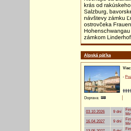
krás od rakúskeho
Salzburg, bavorsk
návštevy zámku Ľu
ostrovčeka Frauen
Hohenschwangau a
zámkom Linderhof 
Alpská päťka
Viac
-
Poz
Doprava:
Fir
03.10.2026
9 dní
Mi
Fir
16.04.2027
9 dní
Mi
Fir
13.05.2027
9 dní