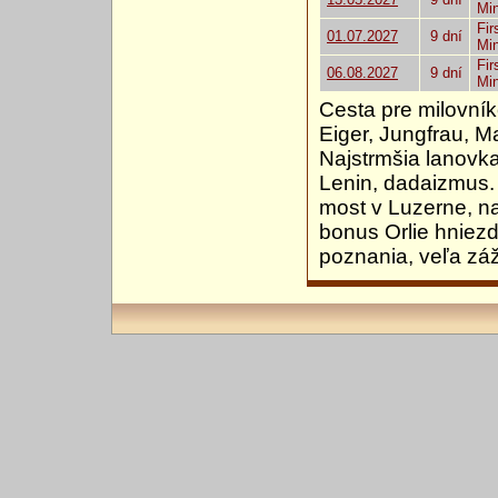
Mi
Fir
01.07.2027
9 dní
Mi
Fir
06.08.2027
9 dní
Mi
Cesta pre milovníko
Eiger, Jungfrau, M
Najstrmšia lanovka
Lenin, dadaizmus. 
most v Luzerne, na
bonus Orlie hnie
poznania, veľa záž