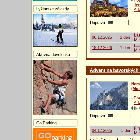
-
Poz
-
Jed
Lyžiarske zájazdy
-
Ad
Doprava:
Las
06.12.2026
1 deň
Mi
Las
18.12.2026
1 deň
Mi
Aktívna dovolenka
Advent na bavorských
Nem
(Mu
-
Poz
-
Ad
Doprava:
Go Parking
Fir
04.12.2026
3 dni
Mi