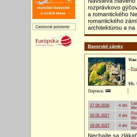
Návšteva hlavého 
rozprávkovo gýčo
a romantického Ne
romantického zámk
Cestovné poistenie
architektúrou a na
Bavorské zámky
Viac
-
Poz
Doprava:
Las
27.08.2026
4 dni
Mi
Fir
20.05.2027
4 dni
Mi
Fir
19.08.2027
4 dni
Mi
Nechajte sa zlákať