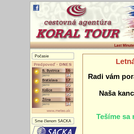
Last Minute
Počasie
Letná
Radi vám por
Naša kance
Tešíme sa 
Sme členom SACKA