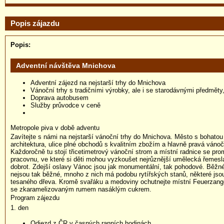
Popis zájazdu
Popis:
Adventní návštěva Mnichova
Adventní zájezd na nejstarší trhy do Mnichova
Vánoční trhy s tradičními výrobky, ale i se starodávnými předměty
Doprava autobusem
Služby průvodce v ceně
Metropole piva v době adventu
Zavítejte s námi na nejstarší vánoční trhy do Mnichova. Město s bohatou h
architektura, ulice plné obchodů s kvalitním zbožím a hlavně pravá vánoč
Každoročně tu stojí třicetimetrový vánoční strom a místní radnice se pr
pracovnu, ve které si děti mohou vyzkoušet nejrůznější umělecká řemesl
dobrot. Zdejší oslavy Vánoc jsou jak monumentální, tak pohodové. Běžné
nejsou tak běžné, mnoho z nich má podobu rytířských stanů, některé jsou
tesaného dřeva. Kromě svařáku a medoviny ochutnejte místní Feuerzang
se zkaramelizovaným rumem nasáklým cukrem.
Program zájezdu
1. den
Odjezd z ČR v časných ranních hodinách