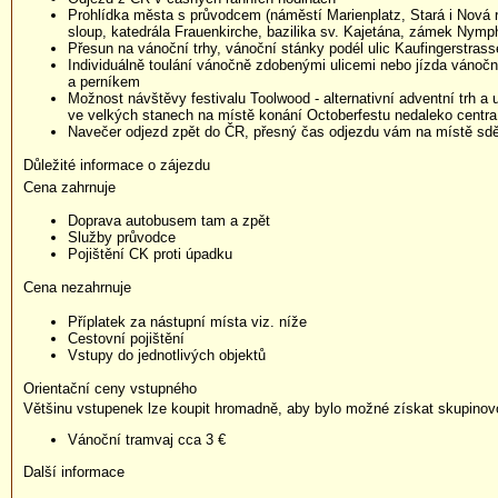
Prohlídka města s průvodcem (náměstí Marienplatz, Stará i Nová 
sloup, katedrála Frauenkirche, bazilika sv. Kajetána, zámek Nymp
Přesun na vánoční trhy, vánoční stánky podél ulic Kaufingerstras
Individuálně toulání vánočně zdobenými ulicemi nebo jízda vánoč
a perníkem
Možnost návštěvy festivalu Toolwood - alternativní adventní trh a
ve velkých stanech na místě konání Octoberfestu nedaleko centr
Navečer odjezd zpět do ČR, přesný čas odjezdu vám na místě sdě
Důležité informace o zájezdu
Cena zahrnuje
Doprava autobusem tam a zpět
Služby průvodce
Pojištění CK proti úpadku
Cena nezahrnuje
Příplatek za nástupní místa viz. níže
Cestovní pojištění
Vstupy do jednotlivých objektů
Orientační ceny vstupného
Většinu vstupenek lze koupit hromadně, aby bylo možné získat skupinov
Vánoční tramvaj cca 3 €
Další informace