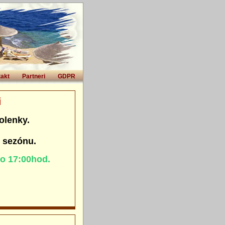
akt
Partneri
GDPR
i
olenky.
. sezónu.
do 17:00hod.