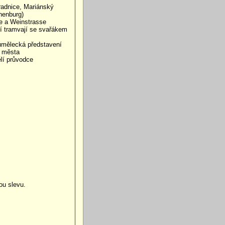
radnice, Mariánský
henburg)
se a Weinstrasse
ní tramvají se svařákem
 umělecká představení
a města
lí průvodce
ou slevu.