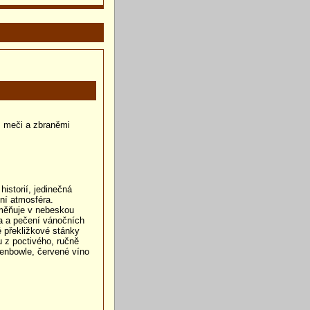
, meči a zbraněmi
istorií, jedinečná
ní atmosféra.
oměňuje v nebeskou
a a pečení vánočních
 překližkové stánky
 z poctivého, ručně
enbowle, červené víno