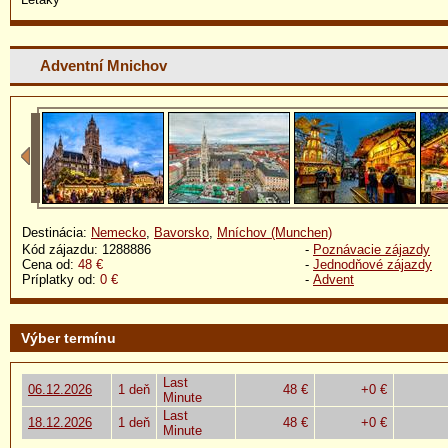
Adventní Mnichov
Destinácia:
Nemecko
,
Bavorsko
,
Mníchov (Munchen)
Kód zájazdu: 1288886
-
Poznávacie zájazdy
Cena od:
48 €
-
Jednodňové zájazdy
Príplatky od:
0 €
-
Advent
Výber termínu
Last
06.12.2026
1 deň
48 €
+0 €
Minute
Last
18.12.2026
1 deň
48 €
+0 €
Minute