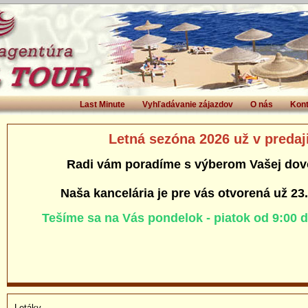
Last Minute
Vyhľadávanie zájazdov
O nás
Kont
Letná sezóna 2026 už v predaj
Radi vám poradíme s výberom Vašej dov
Naša kancelária je pre vás otvorená už 23
Tešíme sa na Vás pondelok - piatok od 9:00 
Letáky