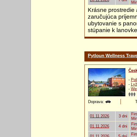
Mi
Krásne prostredie 
zaručujúca príjem
ubytovanie s panor
stúpanie k lanovke
Pytloun Wellness Trave
Česk
-
Pob
-
Lyž
-
Wel
Doprava:
T
Fir
01.11.2026
3 dni
Mi
Fir
01.11.2026
4 dni
Mi
Fir
01.11.2026
5 dní