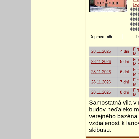
-
Lyž
Doprava:
Te
Fir
28.11.2026
4 dni
Mi
Fir
28.11.2026
5 dní
Mi
Fir
28.11.2026
6 dní
Mi
Fir
28.11.2026
7 dní
Mi
Fir
28.11.2026
8 dní
Mi
Samostatná vila v
budov neďaleko m
verejného bazéna 
vzdialenosť k lan
skibusu.