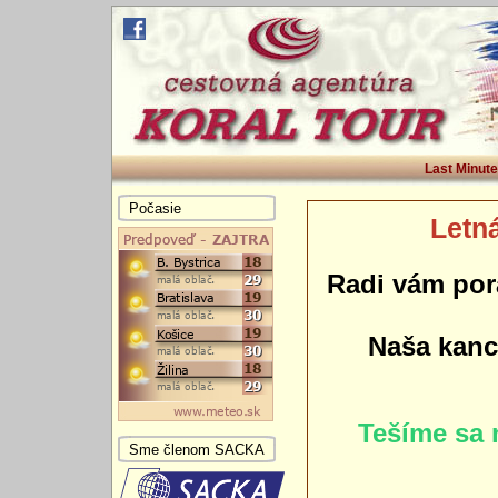
Last Minute
Počasie
Letná
Radi vám por
Naša kance
Tešíme sa 
Sme členom SACKA