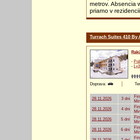
metrov. Absencia 
priamo v rezidencii
Turrach Suites 410 By 
Rak
-
Pob
-
Lyž
Doprava:
Ter
Fir
28.11.2026
3 dni
Mi
Fir
28.11.2026
4 dni
Mi
Fir
28.11.2026
5 dní
Mi
Fir
28.11.2026
6 dní
Mi
Fir
28.11.2026
7 dní