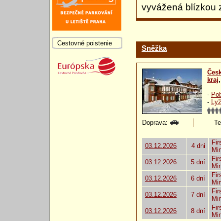
vyvážená blízkou 
Cestovné poistenie
Sněžka
Česk
kraj
-
Pob
-
Lyž
Doprava:
Te
Fir
03.12.2026
4 dni
Mi
Fir
03.12.2026
5 dní
Mi
Fir
03.12.2026
6 dní
Mi
Fir
03.12.2026
7 dní
Mi
Fir
03.12.2026
8 dní
Mi