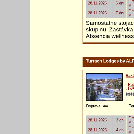
Fir
28.11.2026
6 dní
Mi
Fir
28.11.2026
7 dní
Mi
Samostatne stojac
skupinu. Zastávka
Absencia wellness
Turrach Lodges by A
Rak
-
Pob
-
Lyž
Doprava:
Ter
Fir
28.11.2026
3 dni
Mi
Fir
28.11.2026
4 dni
Mi