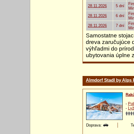
Fir
28.11.2026
5 dní
Mi
Fir
28.11.2026
6 dní
Mi
Fir
28.11.2026
7 dní
Mi
Samostatne stojac
dreva zaručujúce 
výhľadmi do prírod
ubytovania úplne z
Almdorf Stadl by Alps 
Rak
-
Pob
-
Lyž
Doprava:
Te