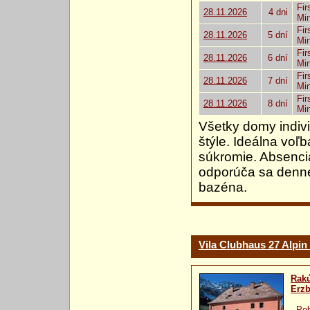
Fir
28.11.2026
4 dni
Mi
Fir
28.11.2026
5 dní
Mi
Fir
28.11.2026
6 dní
Mi
Fir
28.11.2026
7 dní
Mi
Fir
28.11.2026
8 dní
Mi
Všetky domy indiv
štýle. Ideálna voľb
súkromie. Absencia
odporúča sa denné
bazéna.
Vila Clubhaus 27 Alp
Rak
Erzb
-
Pob