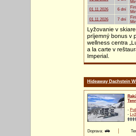
Mi
Fir
01.11.2026
6 dní
Mi
Fir
01.11.2026
7 dní
Mi
Lyžovanie v skiare
príjemný bonus v 
wellness centra „
a la carte v reštau
Imperial.
Hideaway Dachstein We
Rak
Ten
-
Pob
-
Lyž
Doprava:
Ter