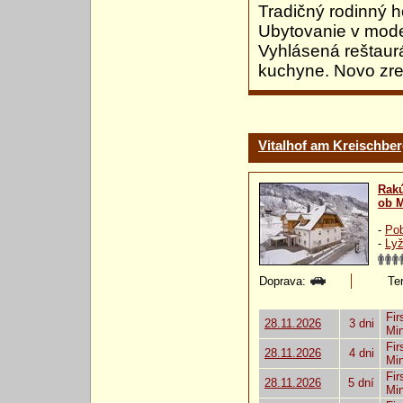
Tradičný rodinný h
Ubytovanie v mode
Vyhlásená reštaur
kuchyne. Novo zre
Vitalhof am Kreischber
Rak
ob 
-
Pob
-
Lyž
Doprava:
Ter
Fir
28.11.2026
3 dni
Mi
Fir
28.11.2026
4 dni
Mi
Fir
28.11.2026
5 dní
Mi