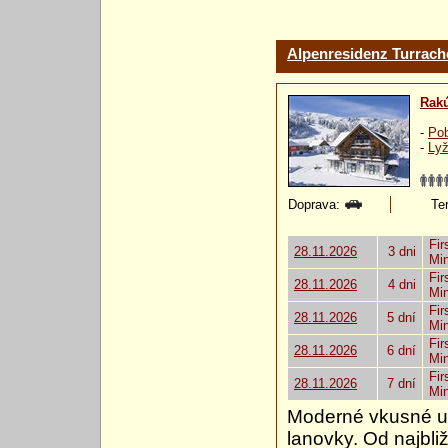
Alpenresidenz Turra
Rak
-
Pob
-
Lyž
Doprava:
Ter
Fir
28.11.2026
3 dni
Mi
Fir
28.11.2026
4 dni
Mi
Fir
28.11.2026
5 dní
Mi
Fir
28.11.2026
6 dní
Mi
Fir
28.11.2026
7 dní
Mi
Moderné vkusné ub
lanovky. Od najbli