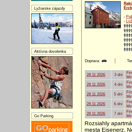
Rak
Erzb
Lyžiarske zájazdy
-
Pob
-
Lyž
Aktívna dovolenka
Doprava:
Ter
Fir
28.11.2026
3 dni
Mi
Fir
28.11.2026
4 dni
Mi
Fir
28.11.2026
5 dní
Mi
Fir
28.11.2026
6 dní
Mi
Fir
28.11.2026
7 dní
Go Parking
Mi
Rozsiahly apartmá
mesta Eisenerz. N