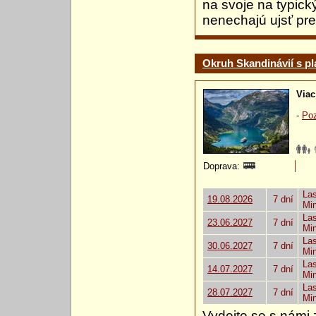
na svoje na typick
nenechajú ujsť pre
Okruh Skandinávií s pl
Viac
-
Poz
Doprava:
Las
19.08.2026
7 dní
Mi
Las
23.06.2027
7 dní
Mi
Las
30.06.2027
7 dní
Mi
Las
14.07.2027
7 dní
Mi
Las
28.07.2027
7 dní
Mi
Vydejte se s námi