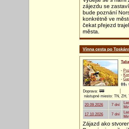
zájezdu se zastav
bude poznání Nor
konkrétně ve měst
čekat přejezd traj
města.
Vínna cesta po Toskán
Tali
-
Poz
-
Ko
-
Gas
Doprava:
nástupné miesto: TN, ZH,
Las
20.09.2026
7 dní
Mi
Las
17.10.2026
7 dní
Mi
Zájazd ako stvoren