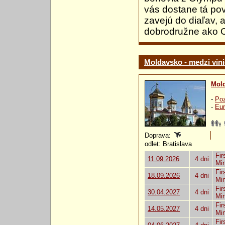
vás dostane tá po
zavejú do diaľav, 
dobrodružne ako 
Moldavsko - medzi vini
Mol
-
Poz
-
Eur
Doprava:
odlet: Bratislava
Fir
11.09.2026
4 dni
Mi
Fir
18.09.2026
4 dni
Mi
Fir
30.04.2027
4 dni
Mi
Fir
14.05.2027
4 dni
Mi
Fir