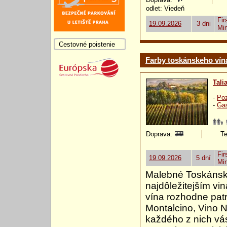
odlet: Viedeň
Fir
19.09.2026
3 dni
Mi
Cestovné poistenie
Farby toskánskeho vín
Tali
-
Poz
-
Gas
Doprava:
Te
Fir
19.09.2026
5 dní
Mi
Malebné Toskánsk
najdôležitejším vi
vína rozhodne patr
Montalcino, Vino N
každého z nich vá