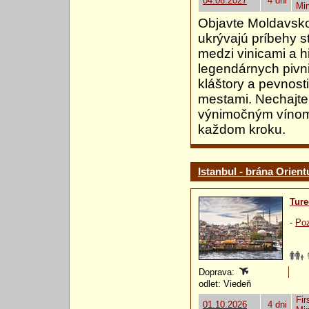
04.06.2027
4 dni
Mi
Objavte Moldavsko,
ukrývajú príbehy s
medzi vinicami a h
legendárnych pivni
kláštory a pevnos
mestami. Nechajte 
výnimočným vínom 
každom kroku.
Istanbul - brána Orient
Ture
-
Poz
Doprava:
odlet: Viedeň
Fir
01.10.2026
4 dni