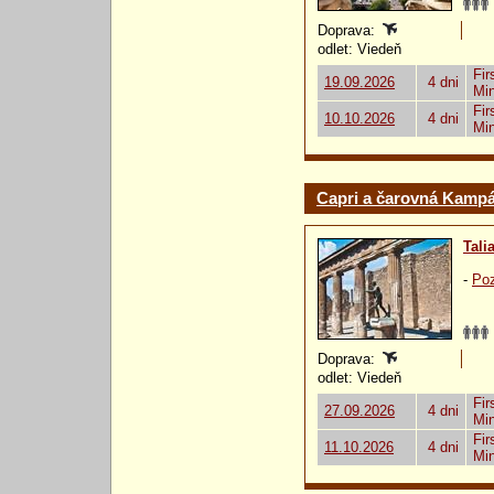
Doprava:
odlet: Viedeň
Fir
19.09.2026
4 dni
Mi
Fir
10.10.2026
4 dni
Mi
Capri a čarovná Kampá
Tali
-
Poz
Doprava:
odlet: Viedeň
Fir
27.09.2026
4 dni
Mi
Fir
11.10.2026
4 dni
Mi