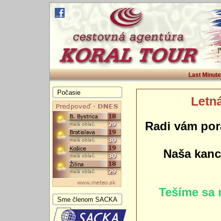
Last Minute
Počasie
Letná
Radi vám por
Naša kance
Tešíme sa 
Sme členom SACKA