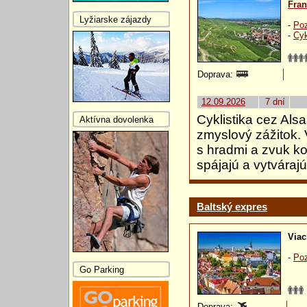
Fra
Lyžiarske zájazdy
-
Poz
-
Cyk
Doprava:
12.09.2026
7 dní
Cyklistika cez Alsa
Aktívna dovolenka
zmyslový zážitok.
s hradmi a zvuk ko
spájajú a vytvára
Baltský expres
Viac
-
Poz
Go Parking
Doprava: