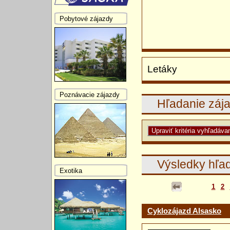
Pobytové zájazdy
Letáky
Poznávacie zájazdy
Hľadanie záj
Výsledky hľa
Exotika
1
2
Cyklozájazd Alsasko