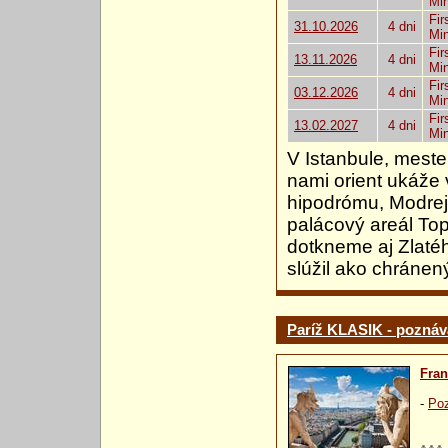
Mi
Fir
31.10.2026
4 dni
Mi
Fir
13.11.2026
4 dni
Mi
Fir
03.12.2026
4 dni
Mi
Fir
13.02.2027
4 dni
Mi
V Istanbule, mest
nami orient ukáže 
hipodrómu, Modrej
palácový areál Top
dotkneme aj Zlatéh
slúžil ako chránený
Paríž KLASIK - poznáv
Fra
-
Poz