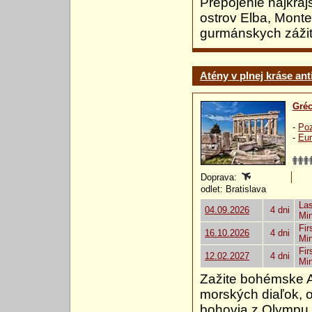
Prepojenie najkraj
ostrov Elba, Montep
gurmánskych zážit
Atény v plnej kráse ant
Gré
-
Poz
-
Eur
Doprava:
odlet: Bratislava
Las
04.09.2026
4 dni
Mi
Fir
16.10.2026
4 dni
Mi
Fir
12.02.2027
4 dni
Mi
Zažite bohémske At
morských diaľok, o
bohovia z Olympu 