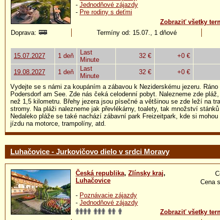
-
Jednodňové zájazdy
-
Pre rodiny s deťmi
Zobraziť všetky ter
Doprava:
Termíny od: 15.07., 1 dňové
Last
15.07.2027
1 deň
32 €
+0 €
Minute
Last
19.08.2027
1 deň
32 €
+0 €
Minute
Vydejte se s námi za koupáním a zábavou k Neziderskému jezeru. Ráno
Podersdorf am See. Zde nás čeká celodenní pobyt. Nalezneme zde pláž, 
než 1,5 kilometru. Břehy jezera jsou písečné a většinou se zde leží na tr
stromy. Na pláži nalezneme jak převlékárny, toalety, tak množství stánk
Nedaleko pláže se také nachází zábavní park Freizeitpark, kde si mohou
jízdu na motorce, trampolíny, atd.
Luhačovice - Jurkovičovo dielo v srdci Moravy
Česká republika
,
Zlínsky kraj
,
C
Luhačovice
Cena s
-
Poznávacie zájazdy
-
Jednodňové zájazdy
Zobraziť všetky ter