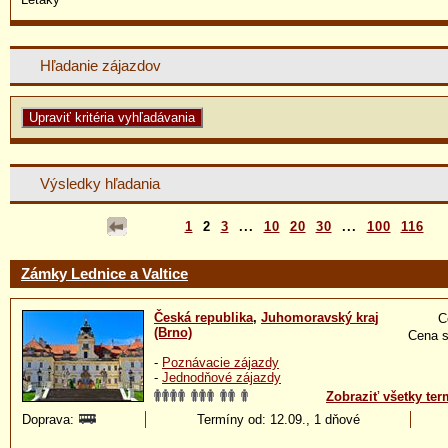
Hľadanie zájazdov
Výsledky hľadania
1
2
3
...
10
20
30
...
100
116
Zámky Lednice a Valtice
Česká republika
,
Juhomoravský kraj
C
(Brno)
Cena s
-
Poznávacie zájazdy
-
Jednodňové zájazdy
Zobraziť všetky ter
Doprava:
Termíny od: 12.09., 1 dňové