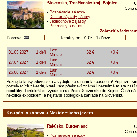
Slovensko
,
Trenčiansky kraj
,
Bojnice
C
Cena s
-
Poznávacie zájazdy
-
Detské zájazdy, tábory
-
Jednodňové zájazdy
-
Pre rodiny s deťmi
Zobraziť všetky ter
Doprava:
Termíny od: 01.05., 1 dňové
Last
01.05.2027
1 deň
32 €
+0 €
Minute
Last
27.07.2027
1 deň
32 €
+0 €
Minute
Last
26.08.2027
1 deň
32 €
+0 €
Minute
Poznejte krásy Slovenska a vydejte se s námi k sousedům! Připravili jsme
poznávacích zájezdů, které vám představí známá i neznámá místa naší 
republiky. Tentokrát se vydáme na střední Slovensko do Bojnic. Čeká n
několika expozicemi a nejstarší zoologická zahrada na Slovensku.
Koupání a zábava u Neziderského jezera
Rakúsko
,
Burgenland
C
Cena s
-
Poznávacie zájazdy