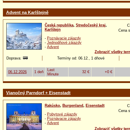
Advent na Karlštejně
Česká republika
,
Stredočeský kraj
,
C
Karlštejn
Cena s
-
Poznávacie zájazdy
-
Jednodňové zájazdy
-
Advent
Zobraziť všetky ter
Doprava:
Termíny od: 06.12., 1 dňové
Last
06.12.2026
1 deň
32 €
+0 €
Minute
Vianočný Parndorf + Eisenstadt
Rakúsko
,
Burgenland
,
Eisenstadt
C
Cena s
-
Pobytové zájazdy
-
Poznávacie zájazdy
-
Advent
Zobraziť všetky ter