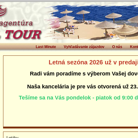
Last Minute
Vyhľadávanie zájazdov
O nás
Kont
Letná sezóna 2026 už v predaj
Radi vám poradíme s výberom Vašej dov
Naša kancelária je pre vás otvorená už 23
Tešíme sa na Vás pondelok - piatok od 9:00 
Letáky