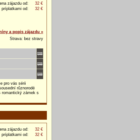
ena zájazdu od:
32 €
 príplatkami od:
32 €
míny a popis zájazdu »
Strava: bez stravy
 pro vás sérii
sousední různorodé
ás romantický zámek s
ena zájazdu od:
32 €
 príplatkami od:
32 €