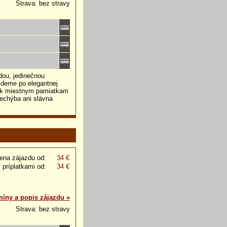
Strava: bez stravy
dou, jedinečnou
jdeme po elegantnej
e k miestnym pamiatkam
echýba ani slávna
ena zájazdu od:
34 €
 príplatkami od:
34 €
míny a popis zájazdu »
Strava: bez stravy