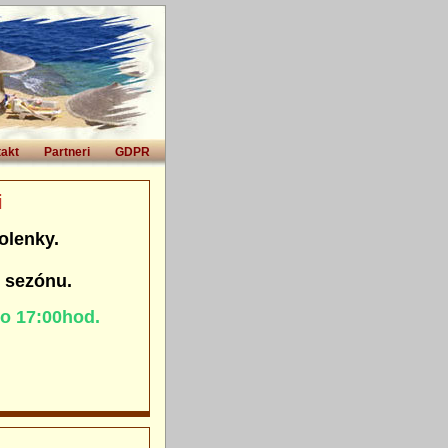
akt
Partneri
GDPR
i
olenky.
. sezónu.
do 17:00hod.