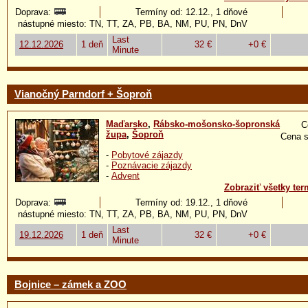
Doprava:
Termíny od: 12.12., 1 dňové
nástupné miesto: TN, TT, ZA, PB, BA, NM, PU, PN, DnV
Last
12.12.2026
1 deň
32 €
+0 €
Minute
Vianočný Parndorf + Šoproň
Maďarsko
,
Rábsko-mošonsko-šopronská
C
župa
,
Šoproň
Cena s
-
Pobytové zájazdy
-
Poznávacie zájazdy
-
Advent
Zobraziť všetky ter
Doprava:
Termíny od: 19.12., 1 dňové
nástupné miesto: TN, TT, ZA, PB, BA, NM, PU, PN, DnV
Last
19.12.2026
1 deň
32 €
+0 €
Minute
Bojnice – zámek a ZOO