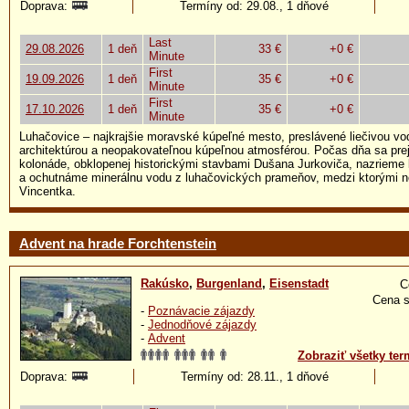
Doprava:
Termíny od: 29.08., 1 dňové
Last
29.08.2026
1 deň
33 €
+0 €
Minute
First
19.09.2026
1 deň
35 €
+0 €
Minute
First
17.10.2026
1 deň
35 €
+0 €
Minute
Luhačovice – najkrajšie moravské kúpeľné mesto, preslávené liečivou vo
architektúrou a neopakovateľnou kúpeľnou atmosférou. Počas dňa sa pre
kolonáde, obklopenej historickými stavbami Dušana Jurkoviča, nazriem
a ochutnáme minerálnu vodu z luhačovických prameňov, medzi ktorými n
Vincentka.
Advent na hrade Forchtenstein
Rakúsko
,
Burgenland
,
Eisenstadt
C
Cena s
-
Poznávacie zájazdy
-
Jednodňové zájazdy
-
Advent
Zobraziť všetky ter
Doprava:
Termíny od: 28.11., 1 dňové