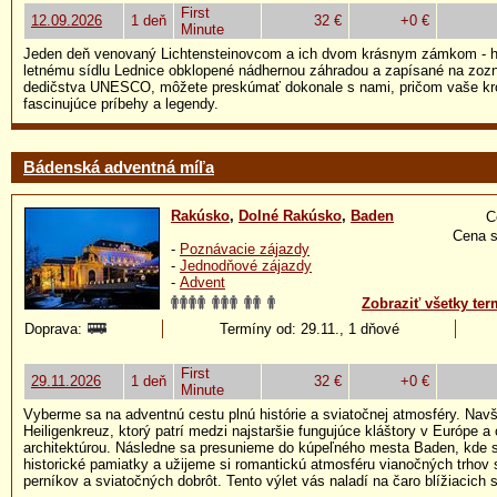
First
12.09.2026
1 deň
32 €
+0 €
Minute
Jeden deň venovaný Lichtensteinovcom a ich dvom krásnym zámkom - hl
letnému sídlu Lednice obklopené nádhernou záhradou a zapísané na zo
dedičstva UNESCO, môžete preskúmať dokonale s nami, pričom vaše kr
fascinujúce príbehy a legendy.
Bádenská adventná míľa
Rakúsko
,
Dolné Rakúsko
,
Baden
C
Cena s
-
Poznávacie zájazdy
-
Jednodňové zájazdy
-
Advent
Zobraziť všetky ter
Doprava:
Termíny od: 29.11., 1 dňové
First
29.11.2026
1 deň
32 €
+0 €
Minute
Vyberme sa na adventnú cestu plnú histórie a sviatočnej atmosféry. Navš
Heiligenkreuz, ktorý patrí medzi najstaršie fungujúce kláštory v Európe a
architektúrou. Následne sa presunieme do kúpeľného mesta Baden, kde
historické pamiatky a užijeme si romantickú atmosféru vianočných trhov
perníkov a sviatočných dobrôt. Tento výlet vás naladí na čaro blížiacich 