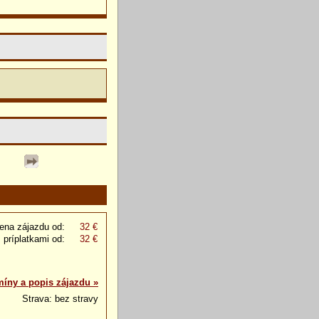
ena zájazdu od:
32 €
 príplatkami od:
32 €
míny a popis zájazdu »
Strava: bez stravy