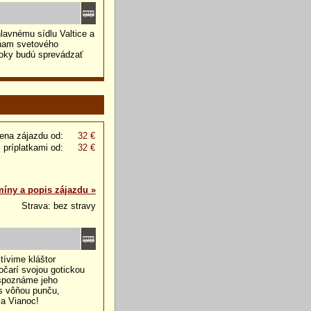
avnému sídlu Valtice a
znam svetového
oky budú sprevádzať
ena zájazdu od:
32 €
 príplatkami od:
32 €
míny a popis zájazdu »
Strava: bez stravy
tívime kláštor
 očarí svojou gotickou
 spoznáme jeho
 s vôňou punču,
sa Vianoc!