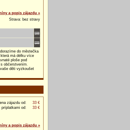
míny a popis zájazdu »
Strava: bez stravy
 dorazíme do městečka
která má délku více
avnaté ploše pod
ů s občerstvením.
 vaše děti vyzkoušet
ena zájazdu od:
33 €
 príplatkami od:
33 €
míny a popis zájazdu »