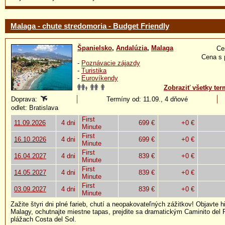
Malaga - chute stredomoria - Budget Friendly
Španielsko
,
Andalúzia
,
Malaga
Ce
Cena s 
-
Poznávacie zájazdy
-
Turistika
-
Eurovíkendy
Zobraziť všetky ter
Doprava:
Termíny od: 11.09., 4 dňové
odlet: Bratislava
First
11.09.2026
4 dni
699 €
+0 €
Minute
First
16.10.2026
4 dni
699 €
+0 €
Minute
First
16.04.2027
4 dni
839 €
+0 €
Minute
First
14.05.2027
4 dni
839 €
+0 €
Minute
First
03.09.2027
4 dni
839 €
+0 €
Minute
Zažite štyri dni plné farieb, chutí a neopakovateľných zážitkov! Objavte h
Malagy, ochutnajte miestne tapas, prejdite sa dramatickým Caminito del 
plážach Costa del Sol.