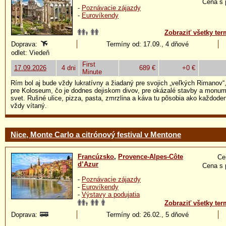
Cena s 
-
Poznávacie zájazdy
-
Eurovíkendy
Zobraziť všetky ter
Doprava:
Termíny od: 17.09., 4 dňové
odlet: Viedeň
First
17.09.2026
4 dni
689 €
+0 €
Minute
Rím bol aj bude vždy lukratívny a žiadaný pre svojich „veľkých Rimanov“, k
pre Koloseum, čo je dodnes dejiskom divov, pre okázalé stavby a monum
svet. Rušné ulice, pizza, pasta, zmrzlina a káva tu pôsobia ako každodenn
vždy vítaný.
Nice, Monte Carlo a citrónový festival v Mentone
Francúzsko
,
Provence-Alpes-Côte
Ce
d’Azur
Cena s 
-
Poznávacie zájazdy
-
Eurovíkendy
-
Výstavy a podujatia
Zobraziť všetky ter
Doprava:
Termíny od: 26.02., 5 dňové