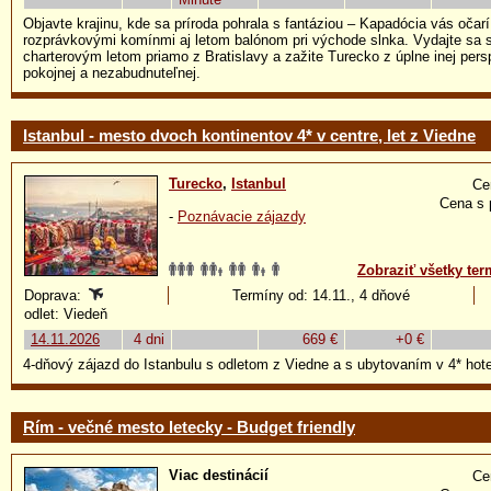
Objavte krajinu, kde sa príroda pohrala s fantáziou – Kapadócia vás oča
rozprávkovými komínmi aj letom balónom pri východe slnka. Vydajte sa 
charterovým letom priamo z Bratislavy a zažite Turecko z úplne inej persp
pokojnej a nezabudnuteľnej.
Istanbul - mesto dvoch kontinentov 4* v centre, let z Viedne
Turecko
,
Istanbul
Ce
Cena s 
-
Poznávacie zájazdy
Zobraziť všetky ter
Doprava:
Termíny od: 14.11., 4 dňové
odlet: Viedeň
14.11.2026
4 dni
669 €
+0 €
4-dňový zájazd do Istanbulu s odletom z Viedne a s ubytovaním v 4* hote
Rím - večné mesto letecky - Budget friendly
Viac destinácií
Ce