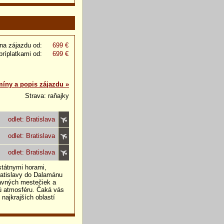
na zájazdu od:
699 €
príplatkami od:
699 €
míny a popis zájazdu »
Strava: raňajky
odlet: Bratislava
odlet: Bratislava
odlet: Bratislava
státnymi horami,
ratislavy do Dalamánu
tavných mestečiek a
kú atmosféru. Čaká vás
najkrajších oblastí