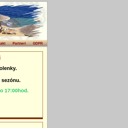
akt
Partneri
GDPR
i
olenky.
. sezónu.
do 17:00hod.