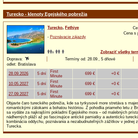
Turecko - klenoty Egejského pobrežia
Turecko
,
Fethiye
Ce
Cena s 
-
Poznávacie zájazdy
Zobraziť všetky ter
Doprava:
Termíny od: 28.09., 5 dňové
odlet: Bratislava
First
28.09.2026
5 dní
699 €
+0 €
Minute
First
10.05.2027
5 dní
699 €
+0 €
Minute
First
27.09.2027
5 dní
699 €
+0 €
Minute
Objavte čaro tureckého pobrežia, kde sa tyrkysové more stretáva s maje
romantickými zátokami a bohatou históriou. Z pohodlia priameho letu z B
sa vydáte za najkrajšími pokladmi Egejského mora – od malebných prís
nádherných pláží až po fascinujúce antické pamiatky a autentickú turec
kombinácia oddychu, poznávania a nezabudnuteľných zážitkov v jednej z 
Turecka.