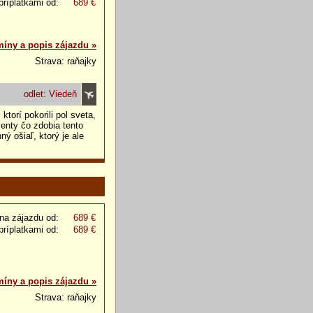
príplatkami od:
689 €
míny a popis zájazdu »
Strava: raňajky
odlet: Viedeň
torí pokorili pol sveta,
enty čo zdobia tento
ý ošiaľ, ktorý je ale
na zájazdu od:
689 €
príplatkami od:
689 €
míny a popis zájazdu »
Strava: raňajky