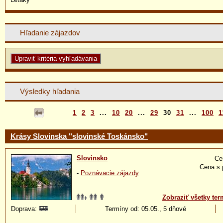
Hľadanie zájazdov
Výsledky hľadania
1
2
3
...
10
20
...
29
30
31
...
100
1
Krásy Slovinska "slovinské Toskánsko"
Slovinsko
Ce
Cena s 
-
Poznávacie zájazdy
Zobraziť všetky ter
Doprava:
Termíny od: 05.05., 5 dňové