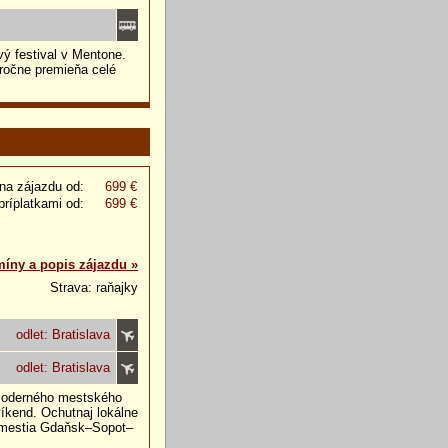
vý festival v Mentone.
oročne premieňa celé
na zájazdu od:
699 €
príplatkami od:
699 €
míny a popis zájazdu »
Strava: raňajky
odlet: Bratislava
odlet: Bratislava
 moderného mestského
íkend. Ochutnaj lokálne
ojmestia Gdaňsk–Sopot–