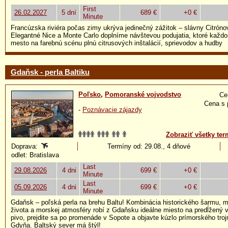
First
26.02.2027
5 dní
689 €
+0 €
Minute
Francúzska riviéra počas zimy ukrýva jedinečný zážitok – slávny Citróno
Elegantné Nice a Monte Carlo doplníme návštevou podujatia, ktoré každ
mesto na farebnú scénu plnú citrusových inštalácií, sprievodov a hudby
Gdaňsk - perla Baltiku
Poľsko
,
Pomoranské vojvodstvo
Ce
Cena s 
-
Poznávacie zájazdy
Zobraziť všetky ter
Doprava:
Termíny od: 29.08., 4 dňové
odlet: Bratislava
Last
29.08.2026
4 dni
699 €
+0 €
Minute
Last
05.09.2026
4 dni
699 €
+0 €
Minute
Gdaňsk – poľská perla na brehu Baltu! Kombinácia historického šarmu,
života a morskej atmosféry robí z Gdaňsku ideálne miesto na predĺžený v
pivo, prejdite sa po promenáde v Sopote a objavte kúzlo prímorského tr
Gdyňa. Baltský sever má štýl!