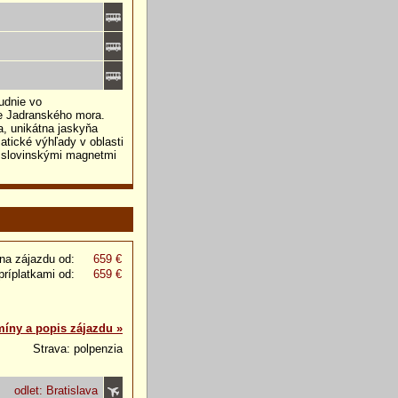
udnie vo
e Jadranského mora.
a, unikátna jaskyňa
tické výhľady v oblasti
 slovinskými magnetmi
na zájazdu od:
659 €
príplatkami od:
659 €
míny a popis zájazdu »
Strava: polpenzia
odlet: Bratislava