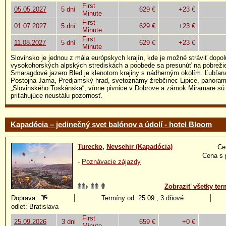
First
05.05.2027
5 dní
629 €
+23 €
Minute
First
01.07.2027
5 dní
629 €
+23 €
Minute
First
11.08.2027
5 dní
629 €
+23 €
Minute
Slovinsko je jednou z mála európskych krajín, kde je možné stráviť dopol
vysokohorských alpských strediskách a poobede sa presunúť na pobreži
Smaragdové jazero Bled je klenotom krajiny s nádherným okolím. Ľubľan
Postojna Jama, Predjamský hrad, svetoznámy žrebčinec Lipice, panorama
„Slovinského Toskánska“, vínne pivnice v Dobrove a zámok Miramare sú
priťahujúce neustálu pozornosť.
Kapadócia – jedinečný svet balónov a údolí - hotel Bloom
Turecko
,
Nevsehir (Kapadócia)
Ce
Cena s 
-
Poznávacie zájazdy
Zobraziť všetky ter
Doprava:
Termíny od: 25.09., 3 dňové
odlet: Bratislava
First
25.09.2026
3 dni
659 €
+0 €
Minute