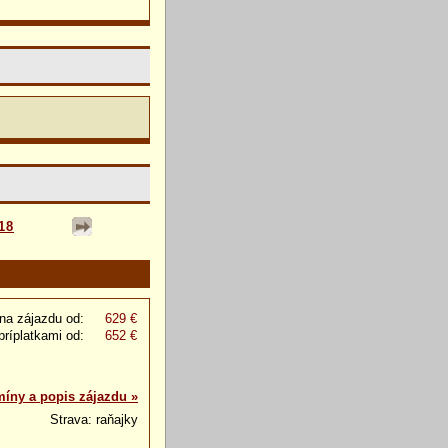
18
na zájazdu od:
629 €
príplatkami od:
652 €
míny a popis zájazdu »
Strava: raňajky