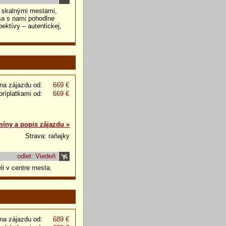
rí skalnými mestami,
sa s nami pohodlne
ektívy – autentickej,
na zájazdu od:
669 €
príplatkami od:
669 €
míny a popis zájazdu »
Strava: raňajky
odlet: Viedeň
li v centre mesta.
na zájazdu od:
689 €