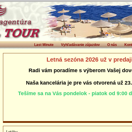
Last Minute
Vyhľadávanie zájazdov
O nás
Kont
Letná sezóna 2026 už v predaj
Radi vám poradíme s výberom Vašej dov
Naša kancelária je pre vás otvorená už 23
Tešíme sa na Vás pondelok - piatok od 9:00 
Letáky