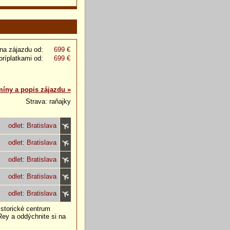
na zájazdu od:
699 €
príplatkami od:
699 €
míny a popis zájazdu »
Strava: raňajky
odlet: Bratislava
odlet: Bratislava
odlet: Bratislava
odlet: Bratislava
odlet: Bratislava
istorické centrum
Rey a oddýchnite si na