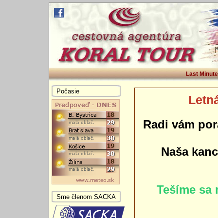
Last Minute
Počasie
Letná
Radi vám por
Naša kance
Tešíme sa 
Sme členom SACKA