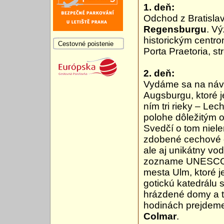
1. deň:
Odchod z Bratislav
Regensburgu
. V
historickým centr
Cestovné poistenie
Porta Praetoria, st
2. deň:
Vydáme sa na náv
Augsburgu, ktoré 
ním tri rieky – Le
polohe dôležitým 
Svedčí o tom niele
zdobené cechové d
ale aj unikátny vo
zozname UNESCO. 
mesta Ulm, ktoré j
gotickú katedrálu
hrázdené domy a t
hodinách prejdem
Colmar
.