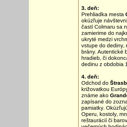
3. deň:
Prehliadka mesta
okúzľuje návštevní
častí Colmaru sa 
zamierime do najk
ukryté medzi vrchm
vstupe do dediny, 
brány. Autentické
hradieb, či dokon
dedinu z obdobia 1
4. deň:
Odchod do
Štras
križovatkou Európy
známe ako
Grande
zapísané do zozna
pamiatky. Okúzľuj
Operu, kostoly, m
reštaurácií či baro
večerných hodiná