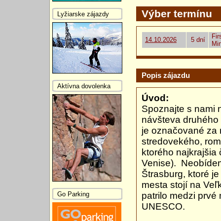
Výber termínu
Lyžiarske zájazdy
Fir
14.10.2026
5 dní
Mi
Popis zájazdu
Aktívna dovolenka
Úvod:
Spoznajte s nami 
návšteva druhého 
je označované za 
stredovekého, rom
ktorého najkrajšia
Venise). Neobíde
Štrasburg, ktoré j
mesta stojí na Veľ
Go Parking
patrilo medzi prv
UNESCO.