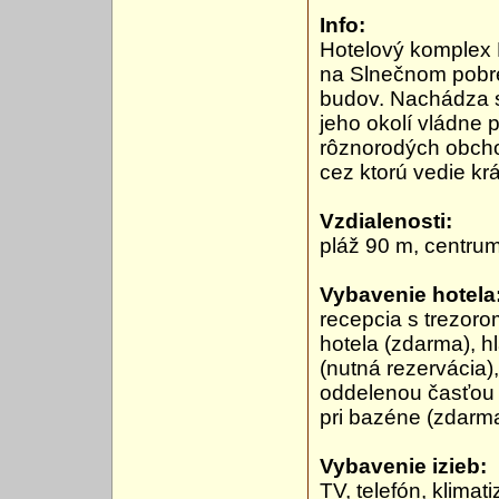
Info:
Hotelový komplex 
na Slnečnom pobre
budov. Nachádza sa
jeho okolí vládne 
rôznorodých obcho
cez ktorú vedie kr
Vzdialenosti:
pláž 90 m, centru
Vybavenie hotela
recepcia s trezoro
hotela (zdarma), hl
(nutná rezervácia)
oddelenou časťou p
pri bazéne (zdarma)
Vybavenie izieb:
TV, telefón, klimat