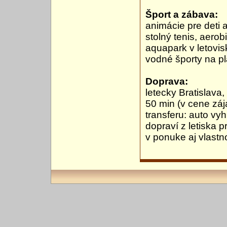
Šport a zábava:
animácie pre deti a
stolný tenis, aerob
aquapark v letovis
vodné športy na plá
Doprava:
letecky Bratislava,
50 min (v cene zá
transferu: auto vy
dopraví z letiska 
v ponuke aj vlast