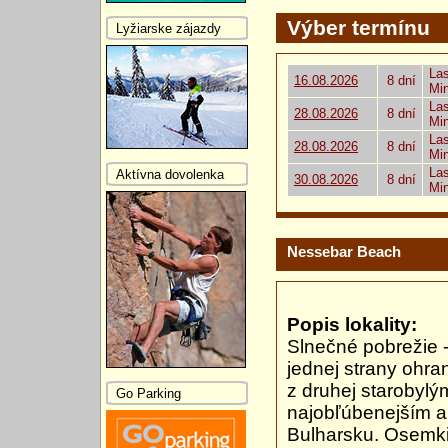
Výber termínu
Lyžiarske zájazdy
Las
16.08.2026
8 dní
Mi
Las
28.08.2026
8 dní
Mi
Las
28.08.2026
8 dní
Mi
Las
Aktívna dovolenka
30.08.2026
8 dní
Mi
Nessebar Beach
Popis lokality:
Slnečné pobrežie - 
jednej strany ohra
z druhej starobylý
Go Parking
najobľúbenejším a
Bulharsku. Osemki