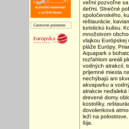
veľmi pozvoľne sa 
deťmi. Slnečné p
spoločenského, kul
reštaurácie, kavia
Cestovné poistenie
turistickú kulisu.
množstvom obchodí
vlajkou Európskej 
pláže Európy. Pri
Aquapark s bohato
rozľahlom areáli p
vodných atrakcií, t
príjemné miesta n
nechýbajú ani skve
akvaparku a vodný
atrakcie neďaleká 
drevené domy oblo
kostolíky, reštaur
dovolenková atmosf
leží na polostrove
šija.