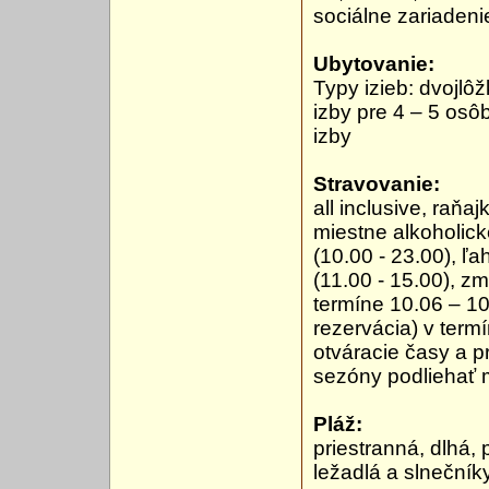
sociálne zariadeni
Ubytovanie:
Typy izieb: dvojlôž
izby pre 4 – 5 osô
izby
Stravovanie:
all inclusive, raňa
miestne alkoholické
(10.00 - 23.00), ľ
(11.00 - 15.00), zm
termíne 10.06 – 10
rezervácia) v termí
otváracie časy a 
sezóny podliehať
Pláž:
priestranná, dlhá
ležadlá a slnečník