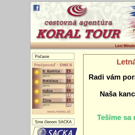
Last Minute
Počasie
Letná
Radi vám por
Naša kance
Tešíme sa 
Sme členom SACKA