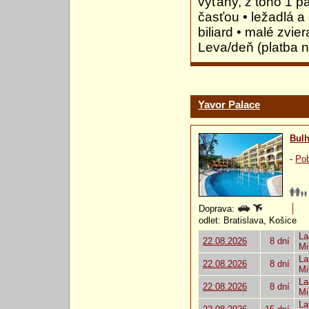
výťahy, z toho 1 p
časťou • ležadlá a
biliard • malé zvi
Leva/deň (platba n
Yavor Palace
Bulh
-
Pob
Doprava:
odlet: Bratislava, Košice
La
22.08.2026
8 dní
Mi
La
22.08.2026
8 dní
Mi
La
22.08.2026
8 dní
Mi
La