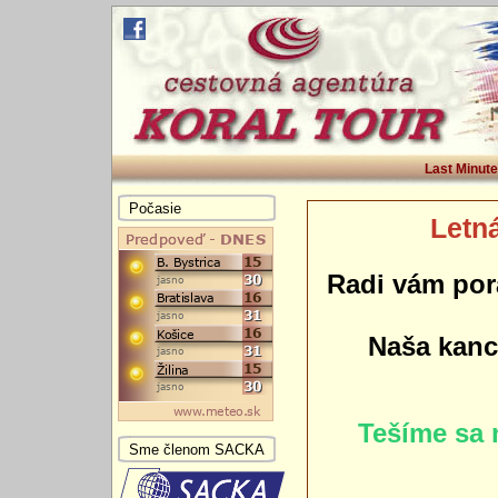
Last Minute
Počasie
Letná
Radi vám por
Naša kance
Tešíme sa 
Sme členom SACKA