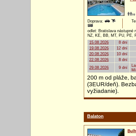
Doprava:
Te
odlet: Bratislava nástupn
NZ, KE, BB, MT, PU, PE, 
15.08.2026
8 dní
19.08.2026
12 dní
20.08.2026
10 dní
22.08.2026
8 dní
La
29.08.2026
9 dní
Mi
200 m od pláže, ba
(3EUR/deň). Bezba
vyžiadanie).
Balaton
Bulh