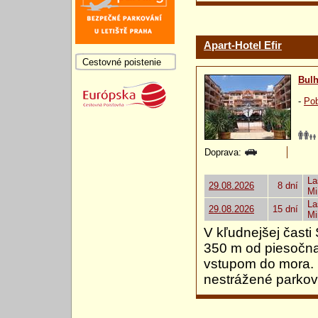
Apart-Hotel Efir
Cestovné poistenie
Bulh
-
Pob
Doprava:
La
29.08.2026
8 dní
Mi
La
29.08.2026
15 dní
Mi
V kľudnejšej časti
350 m od piesočna
vstupom do mora. 
nestrážené parkov