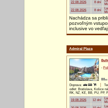
La
22.08.2026
8 dní
Mi
La
22.08.2026
8 dní
Mi
Nachádza sa pribli
pozvoľným vstupom
inclusive vo vedľ
Admiral Plaza
Bulh
-
Pob
Doprava:
Te
odlet: Bratislava, Košice 
RK, NZ, KE, BB, PU, PP, 
La
19.08.2026
12 dní
Mi
La
20.08.2026
10 dní