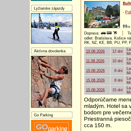
Bulh
Lyžiarske zájazdy
-
Pob
Doprava:
Te
odlet: Bratislava, Košice 
RK, NZ, KE, BB, PU, PP, 
La
Aktívna dovolenka
10.08.2026
12 dní
Mi
La
11.08.2026
10 dní
Mi
La
15.08.2026
8 dní
Mi
La
15.08.2026
8 dní
Mi
La
15.08.2026
15 dní
Mi
Odporúčame menej 
mladým. Hotel sa 
bodom pre večern
Go Parking
Priestranná pieso
cca 150 m.