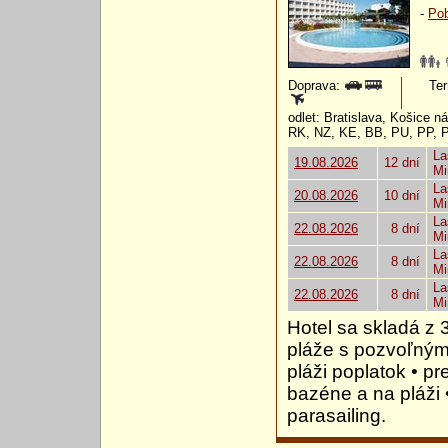
-
Pob
Doprava:
Ter
odlet: Bratislava, Košice 
RK, NZ, KE, BB, PU, PP, 
La
19.08.2026
12 dní
Mi
La
20.08.2026
10 dní
Mi
La
22.08.2026
8 dní
Mi
La
22.08.2026
8 dní
Mi
La
22.08.2026
8 dní
Mi
Hotel sa skladá z 
pláže s pozvoľným
pláži poplatok • p
bazéne a na pláži 
parasailing.