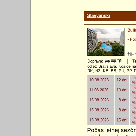
Slavyanski
Bulh
-
Pob
Doprava:
Te
odlet: Bratislava, Košice 
RK, NZ, KE, BB, PU, PP, 
La
10.08.2026
12 dní
Mi
La
11.08.2026
10 dní
Mi
La
15.08.2026
8 dní
Mi
La
15.08.2026
8 dní
Mi
La
15.08.2026
15 dní
Mi
Počas letnej sezón