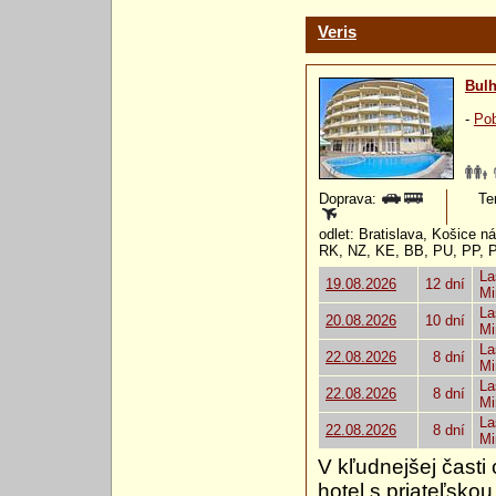
Veris
Bulh
-
Pob
Doprava:
Te
odlet: Bratislava, Košice 
RK, NZ, KE, BB, PU, PP, 
La
19.08.2026
12 dní
Mi
La
20.08.2026
10 dní
Mi
La
22.08.2026
8 dní
Mi
La
22.08.2026
8 dní
Mi
La
22.08.2026
8 dní
Mi
V kľudnejšej čast
hotel s priateľsko