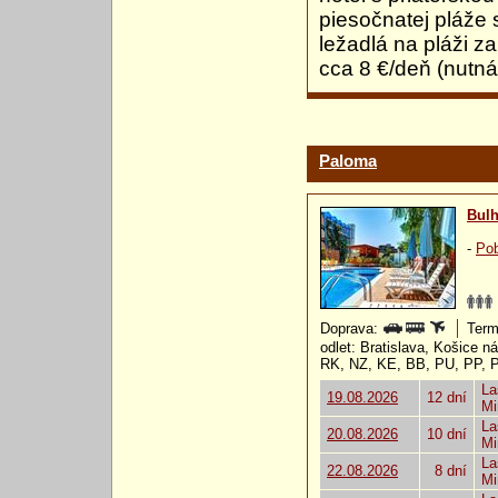
piesočnatej pláže
ležadlá na pláži z
cca 8 €/deň (nutná
Paloma
Bulh
-
Pob
Doprava:
Term
odlet: Bratislava, Košice 
RK, NZ, KE, BB, PU, PP, 
La
19.08.2026
12 dní
Mi
La
20.08.2026
10 dní
Mi
La
22.08.2026
8 dní
Mi