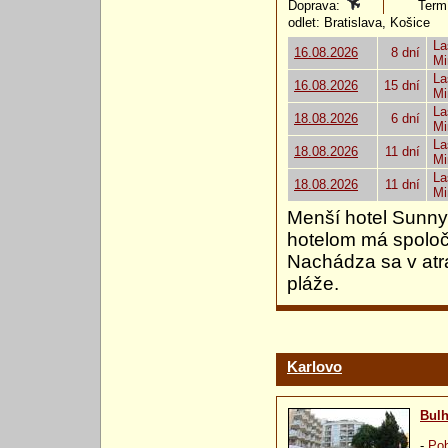
Doprava:
Termí
odlet: Bratislava, Košice
La
16.08.2026
8 dní
Mi
La
16.08.2026
15 dní
Mi
La
18.08.2026
6 dní
Mi
La
18.08.2026
11 dní
Mi
La
18.08.2026
11 dní
Mi
Menší hotel Sunny 
hotelom má spoloč
Nachádza sa v atrak
pláže.
Karlovo
Bulh
-
Pob