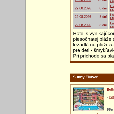
Mi
La
22.08.2026
8 dní
Mi
La
22.08.2026
8 dní
Mi
La
22.08.2026
8 dní
Mi
Hotel s vynikajúco
piesočnatej pláže
ležadlá na pláži z
pre deti • šmykľavk
Pri príchode sa pl
Sunny Flower
Bulh
-
Pob