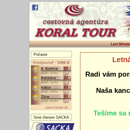
Last Minute
Počasie
Letná
Radi vám por
Naša kance
Tešíme sa 
Sme členom SACKA