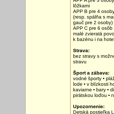
APP A pre 3 osoby
lôžkami
APP B pre 4 osoby
(resp. spálňa s m
gauč pre 2 osoby)
APP C pre 6 osôb -
malé zvieratá povo
k bazénu i na hote
Strava:
bez stravy s možno
stravu
Šport a zábava:
vodné športy • pláž
lode • v blízkosti h
kaviarne • bary • d
pirátskou loďou •
Upozornenie:
Detská postieľka 