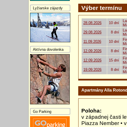
Výber termínu
Lyžiarske zájazdy
La
28.08.2026
10 dní
Mi
La
29.08.2026
8 dní
Mi
Fi
11.09.2026
10 dní
Mi
Fi
Aktívna dovolenka
12.09.2026
8 dní
Mi
Fi
12.09.2026
15 dní
Mi
Fi
19.09.2026
8 dní
Mi
Apartmány Alla Roton
Poloha:
Go Parking
v západnej časti l
Piazza Nember • v 