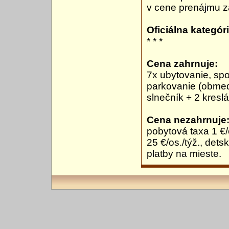
v cene prenájmu z
Oficiálna kategóri
* * *
Cena zahrnuje:
7x ubytovanie, spo
parkovanie (obmedz
slnečník + 2 kresl
Cena nezahrnuje
pobytová taxa 1 €/
25 €/os./týž., dets
platby na mieste.