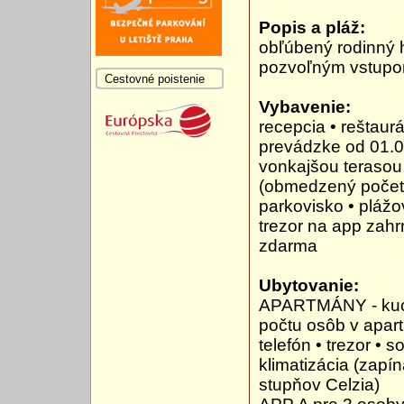
Popis a pláž:
obľúbený rodinný h
pozvoľným vstupo
Cestovné poistenie
Vybavenie:
recepcia • reštaur
prevádzke od 01.05
vonkajšou terasou
(obmedzený počet) 
parkovisko • plážov
trezor na app zahr
zdarma
Ubytovanie:
APARTMÁNY - kuch
počtu osôb v apart
telefón • trezor • 
klimatizácia (zapín
stupňov Celzia)