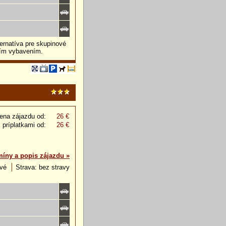
ternatíva pre skupinové
ším vybavením.
ena zájazdu od:
26 €
 príplatkami od:
26 €
míny a popis zájazdu »
ové
Strava: bez stravy