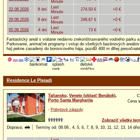
Minute
Last
22.08.2026
8 dní
274,50 €
+0 €
Minute
Last
29.08.2026
8 dní
249,67 €
+0 €
Minute
Last
05.09.2026
4 dni
73 €
+0 €
Minute
Fantastický areál s vrátane nedávno zrekonštruovaného vodného parku a 
Parkovanie, animačné programy i vstup do všetkých bazénových areálov 
ha) pekne zasadený do borovicového hája, pozdĺž 400 m dlhej piesočnate
Residence Le Pleiadi
Taliansko
,
Veneto (oblasť Benátok)
,
C
Porto Santa Margherita
Cena s
-
Pobytové zájazdy
Zobraziť všetky ter
Doprava:
Termíny od: 08.08., 4, 5, 6, 7, 8, 9, 10, 11, 12, 13, 14 dň
Last