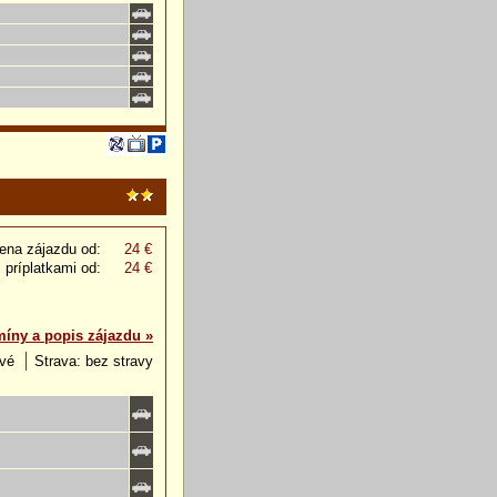
ena zájazdu od:
24 €
 príplatkami od:
24 €
míny a popis zájazdu »
ové
Strava: bez stravy