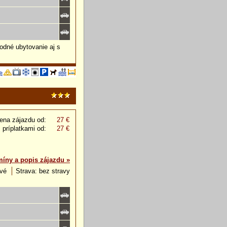
odné ubytovanie aj s
ena zájazdu od:
27 €
 príplatkami od:
27 €
míny a popis zájazdu »
ové
Strava: bez stravy