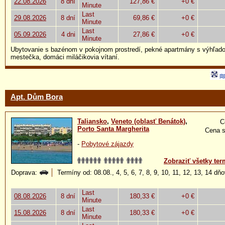
22.08.2026
8 dní
127,86 €
+0 €
Minute
Last
29.08.2026
8 dní
69,86 €
+0 €
Minute
Last
05.09.2026
4 dni
27,86 €
+0 €
Minute
Ubytovanie s bazénom v pokojnom prostredí, pekné apartmány s výhľad
mestečka, domáci miláčikovia vítaní.
Apt. Dům Bora
Taliansko
,
Veneto (oblasť Benátok)
,
C
Porto Santa Margherita
Cena s
-
Pobytové zájazdy
Zobraziť všetky ter
Doprava:
Termíny od: 08.08., 4, 5, 6, 7, 8, 9, 10, 11, 12, 13, 14 dň
Last
08.08.2026
8 dní
180,33 €
+0 €
Minute
Last
15.08.2026
8 dní
180,33 €
+0 €
Minute