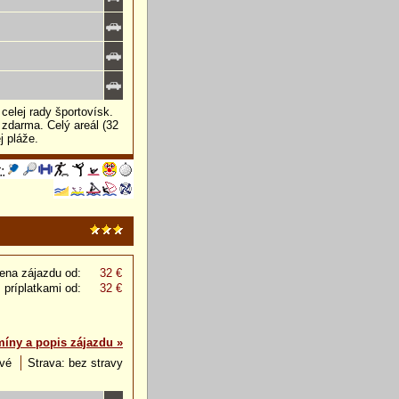
celej rady športovísk.
zdarma. Celý areál (32
j pláže.
ena zájazdu od:
32 €
 príplatkami od:
32 €
míny a popis zájazdu »
ové
Strava: bez stravy