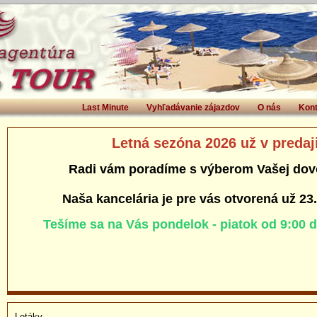
Last Minute
Vyhľadávanie zájazdov
O nás
Kont
Letná sezóna 2026 už v predaj
Radi vám poradíme s výberom Vašej dov
Naša kancelária je pre vás otvorená už 23
Tešíme sa na Vás pondelok - piatok od 9:00 
Letáky