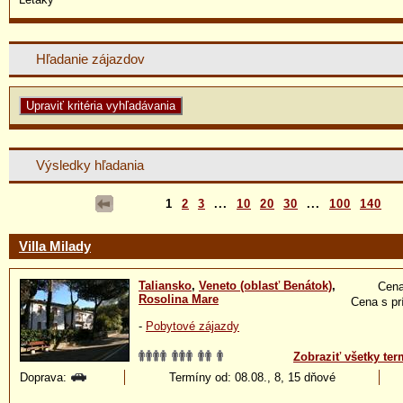
Hľadanie zájazdov
Výsledky hľadania
1
2
3
...
10
20
30
...
100
140
Villa Milady
Taliansko
,
Veneto (oblasť Benátok)
,
Cena
Rosolina Mare
Cena s pr
-
Pobytové zájazdy
Zobraziť všetky ter
Doprava:
Termíny od: 08.08., 8, 15 dňové