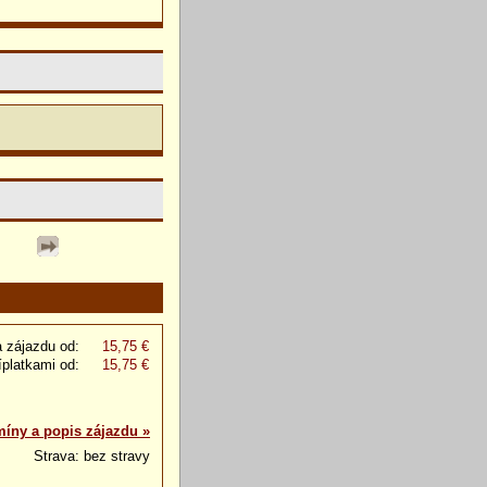
 zájazdu od:
15,75 €
íplatkami od:
15,75 €
míny a popis zájazdu »
Strava: bez stravy