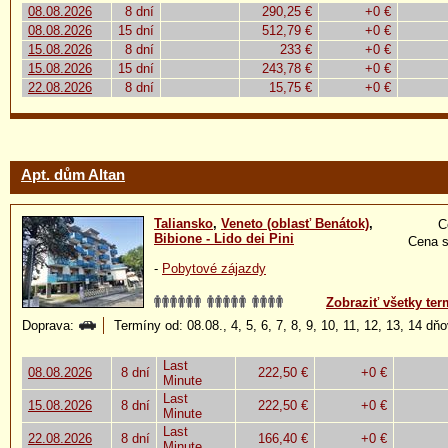
08.08.2026
8 dní
290,25 €
+0 €
08.08.2026
15 dní
512,79 €
+0 €
15.08.2026
8 dní
233 €
+0 €
15.08.2026
15 dní
243,78 €
+0 €
22.08.2026
8 dní
15,75 €
+0 €
Apt. dům Altan
Taliansko
,
Veneto (oblasť Benátok)
,
C
Bibione - Lido dei Pini
Cena s
-
Pobytové zájazdy
Zobraziť všetky ter
Doprava:
Termíny od: 08.08., 4, 5, 6, 7, 8, 9, 10, 11, 12, 13, 14 dň
Last
08.08.2026
8 dní
222,50 €
+0 €
Minute
Last
15.08.2026
8 dní
222,50 €
+0 €
Minute
Last
22.08.2026
8 dní
166,40 €
+0 €
Minute