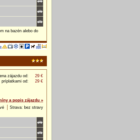
om na bazén alebo do
ena zájazdu od:
29 €
 príplatkami od:
29 €
míny a popis zájazdu »
ové
Strava: bez stravy