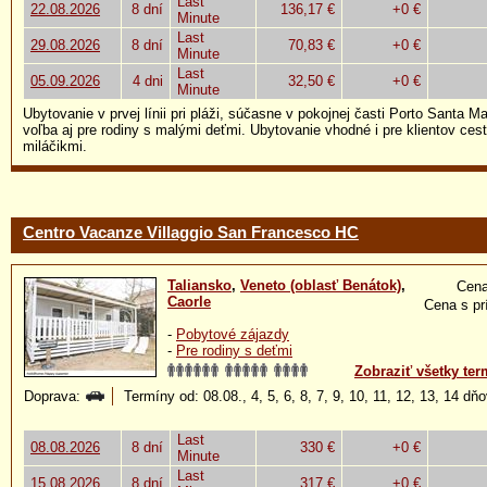
Last
22.08.2026
8 dní
136,17 €
+0 €
Minute
Last
29.08.2026
8 dní
70,83 €
+0 €
Minute
Last
05.09.2026
4 dni
32,50 €
+0 €
Minute
Ubytovanie v prvej línii pri pláži, súčasne v pokojnej časti Porto Santa Ma
voľba aj pre rodiny s malými deťmi. Ubytovanie vhodné i pre klientov ces
miláčikmi.
Centro Vacanze Villaggio San Francesco HC
Taliansko
,
Veneto (oblasť Benátok)
,
Cena
Caorle
Cena s pr
-
Pobytové zájazdy
-
Pre rodiny s deťmi
Zobraziť všetky ter
Doprava:
Termíny od: 08.08., 4, 5, 6, 8, 7, 9, 10, 11, 12, 13, 14 dň
Last
08.08.2026
8 dní
330 €
+0 €
Minute
Last
15.08.2026
8 dní
317 €
+0 €