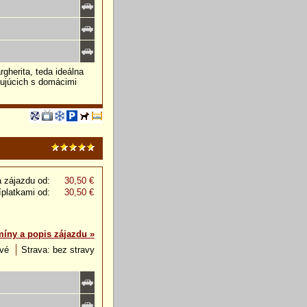
rgherita, teda ideálna
tujúcich s domácimi
 zájazdu od:
30,50 €
íplatkami od:
30,50 €
míny a popis zájazdu »
ové
Strava: bez stravy