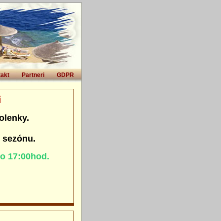
akt
Partneri
GDPR
i
olenky.
. sezónu.
do 17:00hod.