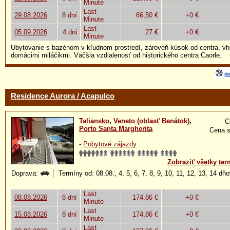
Minute
Last
29.08.2026
8 dní
66,50 €
+0 €
Minute
Last
05.09.2026
4 dni
27 €
+0 €
Minute
Ubytovanie s bazénom v kľudnom prostredí, zároveň kúsok od centra, vh
domácimi miláčikmi. Väčšia vzdialenosť od historického centra Caorle.
Residence Aurora / Acapulco
Taliansko
,
Veneto (oblasť Benátok)
,
C
Porto Santa Margherita
Cena s
-
Pobytové zájazdy
Zobraziť všetky ter
Doprava:
Termíny od: 08.08., 4, 5, 6, 7, 8, 9, 10, 11, 12, 13, 14 dň
Last
08.08.2026
8 dní
174,86 €
+0 €
Minute
Last
15.08.2026
8 dní
174,86 €
+0 €
Minute
Last