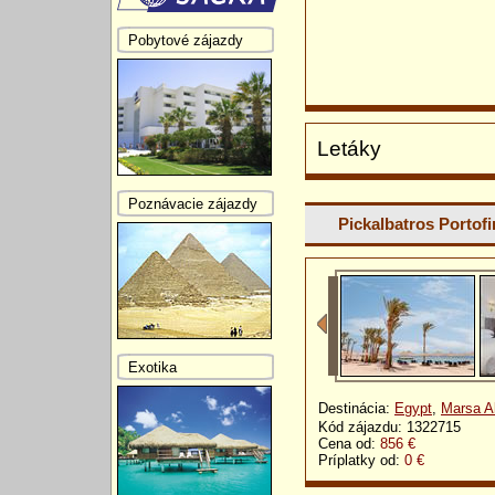
Pobytové zájazdy
Letáky
Poznávacie zájazdy
Pickalbatros Portofi
Exotika
Destinácia:
Egypt
,
Marsa A
Kód zájazdu: 1322715
Cena od:
856 €
Príplatky od:
0 €