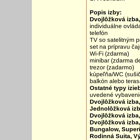
Popis izby:
Dvojlôžková izba
individuálne ovlád
telefón
TV so satelitným 
set na prípravu ča
Wi-Fi (zdarma)
minibar (zdarma d
trezor (zadarmo)
kúpeľňa/WC (sušič
balkón alebo tera
Ostatné typy izie
uvedené vybaveni
Dvojlôžková izba
Jednolôžková izb
Dvojlôžková izba
Dvojlôžková izba,
Bungalow, Superi
Rodinná Suita, V