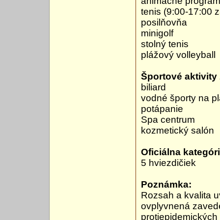
animačné programy
tenis (9:00-17:00 
posilňovňa
minigolf
stolný tenis
plážový volleyball
Športové aktivity 
biliard
vodné športy na pl
potápanie
Spa centrum
kozmetický salón
Oficiálna kategóri
5 hviezdičiek
Poznámka:
Rozsah a kvalita u
ovplyvnená zavede
protiepidemických 