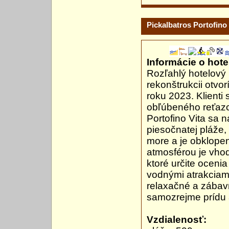
Pickalbatros Portofino 
Informácie o hotel
Rozľahlý hotelový
rekonštrukcii otvor
roku 2023. Klienti
obľúbeného reťazc
Portofino Vita sa 
piesočnatej pláže,
more a je obklope
atmosférou je vhodn
ktoré určite ocen
vodnými atrakciami
relaxačné a zábav
samozrejme prídu 
Vzdialenosť: