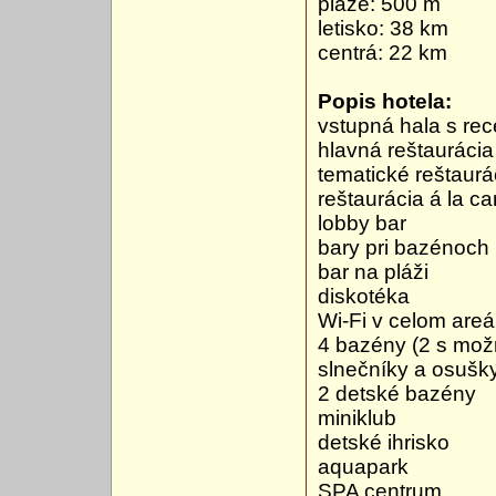
pláže: 500 m
letisko: 38 km
centrá: 22 km
Popis hotela:
vstupná hala s re
hlavná reštaurácia
tematické reštaurá
reštaurácia á la ca
lobby bar
bary pri bazénoch
bar na pláži
diskotéka
Wi-Fi v celom areá
4 bazény (2 s mož
slnečníky a osušk
2 detské bazény
miniklub
detské ihrisko
aquapark
SPA centrum