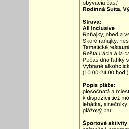
obývacia časť
Rodinná Suita, V
Strava:
All Inclusive
Raňajky, obed a v
Skoré raňajky, nes
Tematické reštaur
Reštaurácia á la ca
Počas dňa ľahký sn
Vybrané alkoholick
(10.00-24.00 hod.)
Popis pláže:
piesočnatá a mies
k dispozícii tiež m
lehátka, slnečník
plážový bar
Športové aktivity