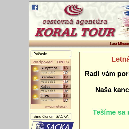
Last Minute
Počasie
Letná
Radi vám por
Naša kance
Tešíme sa 
Sme členom SACKA