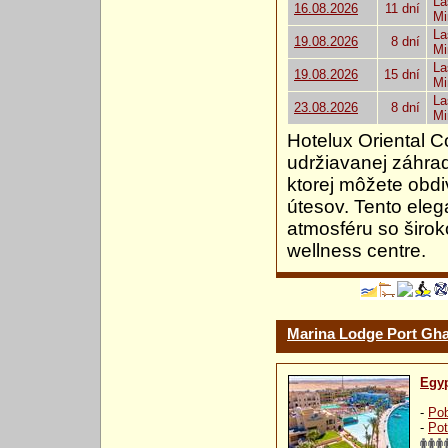
La
16.08.2026
11 dní
Mi
La
19.08.2026
8 dní
Mi
La
19.08.2026
15 dní
Mi
La
23.08.2026
8 dní
Mi
Hotelux Oriental C
udržiavanej záhrad
ktorej môžete obdi
útesov. Tento ele
atmosféru so širok
wellness centre.
Marina Lodge Port Gha
Egy
-
Pob
-
Pot