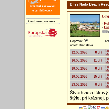
Bliss Nada Beach Reso
Egy
Cestovné poistenie
-
Pob
-
Pre
Doprava:
Ter
odlet: Bratislava
La
12.08.2026
8 dní
Mi
La
16.08.2026
11 dní
Mi
La
19.08.2026
8 dní
Mi
La
19.08.2026
15 dní
Mi
La
23.08.2026
8 dní
Mi
Štvorhviezdičkový
štýle, pri krásnej,