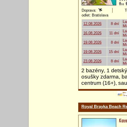
Doprava:
T
odlet: Bratislava
La
12.08.2026
8 dní
Mi
La
16.08.2026
11 dní
Mi
La
19.08.2026
8 dní
Mi
La
19.08.2026
15 dní
Mi
La
23.08.2026
8 dní
Mi
2 bazény, 1 detský
osušky zdarma, bar
centrum (16+), sa
Royal Brayka Beach Res
Egy