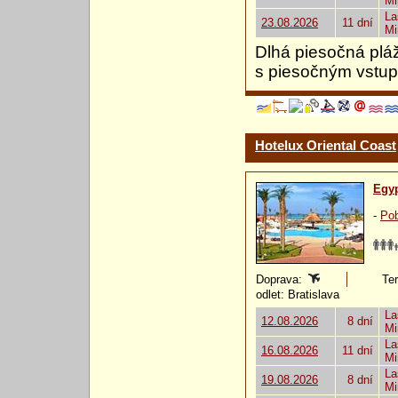
Mi
La
23.08.2026
11 dní
Mi
Dlhá piesočná pláž
s piesočným vstup
Hotelux Oriental Coast
Egy
-
Pob
Doprava:
Ter
odlet: Bratislava
La
12.08.2026
8 dní
Mi
La
16.08.2026
11 dní
Mi
La
19.08.2026
8 dní
Mi