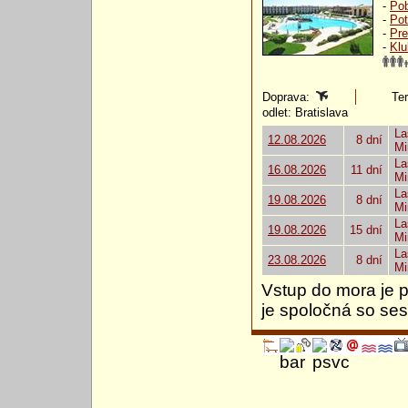
-
Pob
-
Pot
-
Pre
-
Klu
Doprava:
Ter
odlet: Bratislava
La
12.08.2026
8 dní
Mi
La
16.08.2026
11 dní
Mi
La
19.08.2026
8 dní
Mi
La
19.08.2026
15 dní
Mi
La
23.08.2026
8 dní
Mi
Vstup do mora je p
je spoločná so se