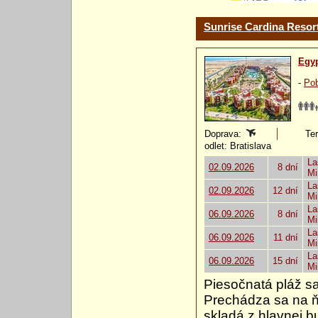
Sunrise Cardina Resort
Egy
-
Pob
Doprava:
Ter
odlet: Bratislava
La
02.09.2026
8 dní
Mi
La
02.09.2026
12 dní
Mi
La
06.09.2026
8 dní
Mi
La
06.09.2026
11 dní
Mi
La
06.09.2026
15 dní
Mi
Piesočnatá pláž s
Prechádza sa na ň
skladá z hlavnej b