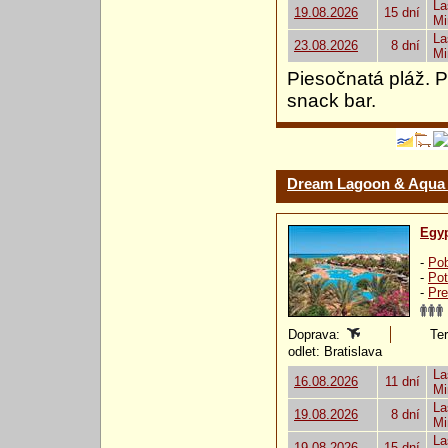
La
19.08.2026
15 dní
Mi
La
23.08.2026
8 dní
Mi
Piesočnatá pláž. P
snack bar.
Dream Lagoon & Aqua 
Egy
-
Pob
-
Pot
-
Pre
Doprava:
Ter
odlet: Bratislava
La
16.08.2026
11 dní
Mi
La
19.08.2026
8 dní
Mi
La
19.08.2026
15 dní