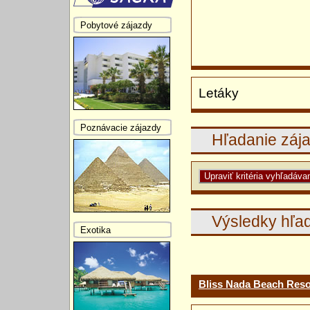
Pobytové zájazdy
Letáky
Poznávacie zájazdy
Hľadanie záj
Výsledky hľa
Exotika
Bliss Nada Beach Reso