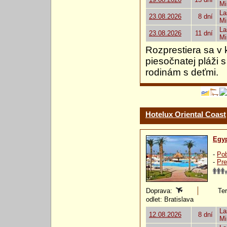
Mi
La
23.08.2026
8 dní
Mi
La
23.08.2026
11 dní
Mi
Rozprestiera sa v 
piesočnatej pláži
rodinám s deťmi.
Hotelux Oriental Coast
Egy
-
Pob
-
Pre
Doprava:
Ter
odlet: Bratislava
La
12.08.2026
8 dní
Mi