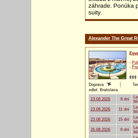
záhrade. Ponúka pr
suity.
Alexander The Great R
Egy
-
Pob
-
Pre
Doprava:
Ter
odlet: Bratislava
La
23.08.2026
8 dní
Mi
La
23.08.2026
11 dní
Mi
La
23.08.2026
15 dní
Mi
La
26.08.2026
8 dní
Mi
La