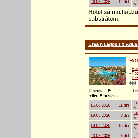
26.08.2026
12 dní
Mi
Hotel sa nachádza 
substrátom.
Dream Lagoon & Aqua 
Egy
-
Pob
-
Pot
-
Pre
Doprava:
Ter
odlet: Bratislava
La
16.08.2026
11 dní
Mi
La
19.08.2026
8 dní
Mi
La
19.08.2026
15 dní
Mi
La
23.08.2026
8 dní