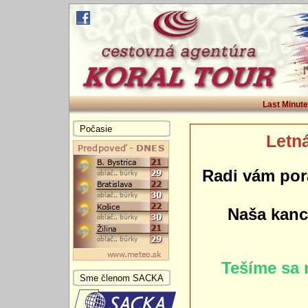
Last Minute
Počasie
Letná
Radi vám por
Naša kance
Tešíme sa 
Sme členom SACKA