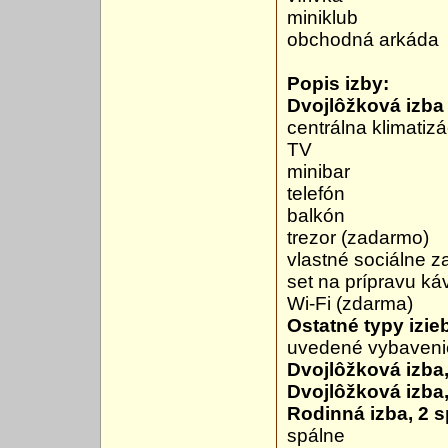
miniklub
obchodná arkáda
Popis izby:
Dvojlôžková izba
centrálna klimatizá
TV
minibar
telefón
balkón
trezor (zadarmo)
vlastné sociálne z
set na prípravu ká
Wi-Fi (zdarma)
Ostatné typy izie
uvedené vybaveni
Dvojlôžková izba
Dvojlôžková izba
Rodinná izba, 2 s
spálne