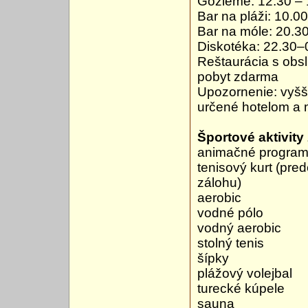
Gözleme: 12.30 – 
Bar na pláži: 10.0
Bar na móle: 20.3
Diskotéka: 22.30–
Reštaurácia s obsl
pobyt zdarma
Upozornenie: vyšš
určené hotelom a 
Športové aktivity
animačné progra
tenisový kurt (pre
zálohu)
aerobic
vodné pólo
vodný aerobic
stolný tenis
šípky
plážový volejbal
turecké kúpele
sauna