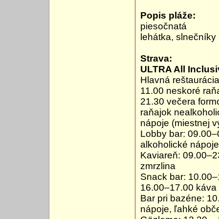
Popis pláže:
piesočnatá
lehátka, slnečník
Strava:
ULTRA All Inclus
Hlavná reštaurácia
11.00 neskoré raň
21.30 večera form
raňajok nealkoholi
nápoje (miestnej v
Lobby bar: 09.00–
alkoholické nápoje
Kaviareň: 09.00–2
zmrzlina
Snack bar: 10.00–
16.00–17.00 káva a
Bar pri bazéne: 10
nápoje, ľahké obč