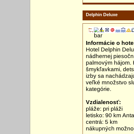
Delphin Deluxe
Informácie o hotel
Hotel Delphin Del
nádhernej piesočn
palmovým hájom. K
šmykľavkami, det
izby sa nachádzajú
veľké množstvo slu
kategórie.
Vzdialenosť:
pláže: pri pláži
letisko: 90 km Ant
centrá: 5 km
nákupných možnost