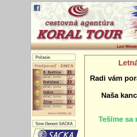
Last Minute
Počasie
Letná
Radi vám por
Naša kance
Tešíme sa 
Sme členom SACKA