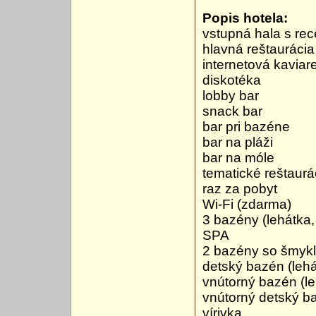
Popis hotela:
vstupná hala s re
hlavná reštaurácia
internetová kaviar
diskotéka
lobby bar
snack bar
bar pri bazéne
bar na pláži
bar na móle
tematické reštaurá
raz za pobyt
Wi-Fi (zdarma)
3 bazény (lehátka
SPA
2 bazény so šmykľ
detský bazén (leh
vnútorný bazén (l
vnútorný detský b
vírivka