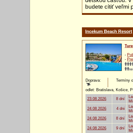
detskou časťou. V
budete cítiť veľmi
Incekum Beach Resort
Ture
-
Pob
-
Pre
Doprava:
Termíny od
odlet: Bratislava, Košice, 
La
23.08.2026
8 dní
Mi
La
24.08.2026
4 dni
Mi
La
24.08.2026
8 dní
Mi
La
24.08.2026
9 dní
Mi