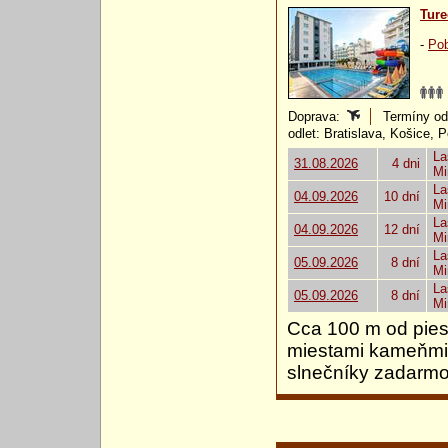
Ture
-
Pob
Doprava:
Termíny od:
odlet: Bratislava, Košice, 
La
31.08.2026
4 dni
Mi
La
04.09.2026
10 dní
Mi
La
04.09.2026
12 dní
Mi
La
05.09.2026
8 dní
Mi
La
05.09.2026
8 dní
Mi
Cca 100 m od pies
miestami kameňmi
slnečníky zadarmo.