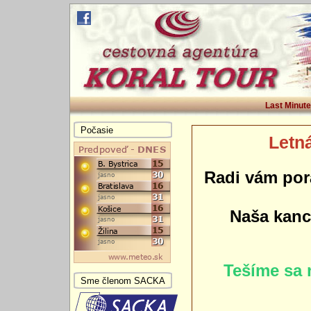
Last Minute
Počasie
Letná
Radi vám por
Naša kance
Tešíme sa 
Sme členom SACKA