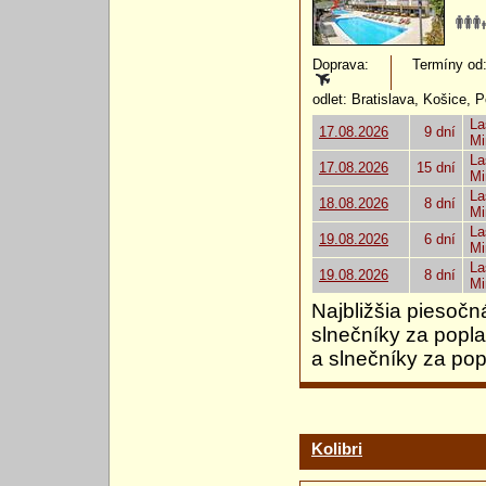
Doprava:
Termíny od: 
odlet: Bratislava, Košice, 
La
17.08.2026
9 dní
Mi
La
17.08.2026
15 dní
Mi
La
18.08.2026
8 dní
Mi
La
19.08.2026
6 dní
Mi
La
19.08.2026
8 dní
Mi
Najbližšia piesočn
slnečníky za popla
a slnečníky za pop
Kolibri