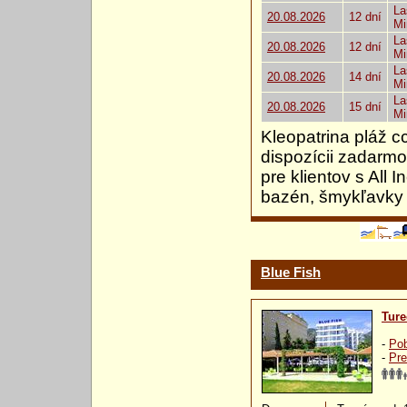
La
20.08.2026
12 dní
Mi
La
20.08.2026
12 dní
Mi
La
20.08.2026
14 dní
Mi
La
20.08.2026
15 dní
Mi
Kleopatrina pláž c
dispozícii zadarmo
pre klientov s All
bazén, šmykľavky 
Blue Fish
Ture
-
Pob
-
Pre