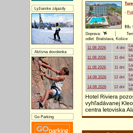
Ture
Lyžiarske zájazdy
-
Pob
Doprava:
Ter
odlet: Bratislava, Košice
La
11.08.2026
4 dni
Mi
Aktívna dovolenka
La
11.08.2026
11 dní
Mi
La
11.08.2026
11 dní
Mi
La
14.08.2026
12 dní
Mi
La
14.08.2026
12 dní
Mi
Hotel Riviera pozo
vyhľadávanej Kleop
centra letoviska 
Go Parking