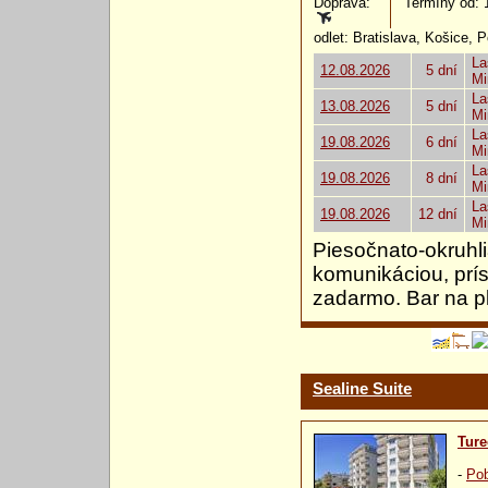
Doprava:
Termíny od: 12
odlet: Bratislava, Košice, 
La
12.08.2026
5 dní
Mi
La
13.08.2026
5 dní
Mi
La
19.08.2026
6 dní
Mi
La
19.08.2026
8 dní
Mi
La
19.08.2026
12 dní
Mi
Piesočnato-okruhl
komunikáciou, prí
zadarmo. Bar na p
Sealine Suite
Ture
-
Pob