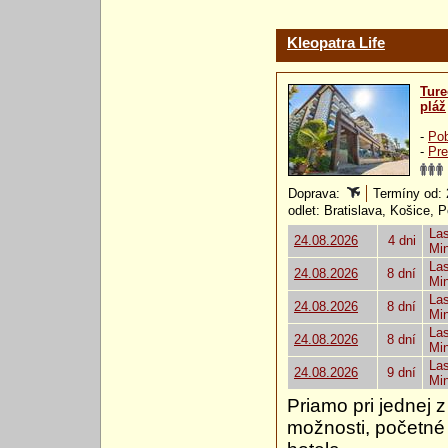
Kleopatra Life
Ture
pláž
-
Pob
-
Pre
Doprava:
Termíny od: 2
odlet: Bratislava, Košice, 
Las
24.08.2026
4 dni
Mi
Las
24.08.2026
8 dní
Mi
Las
24.08.2026
8 dní
Mi
Las
24.08.2026
8 dní
Mi
Las
24.08.2026
9 dní
Mi
Priamo pri jednej z
možnosti, početné 