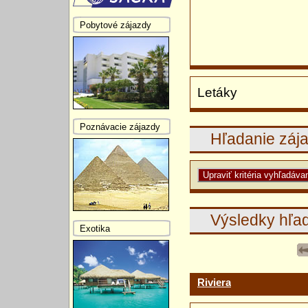
Pobytové zájazdy
Letáky
Poznávacie zájazdy
Hľadanie záj
Výsledky hľa
Exotika
Riviera