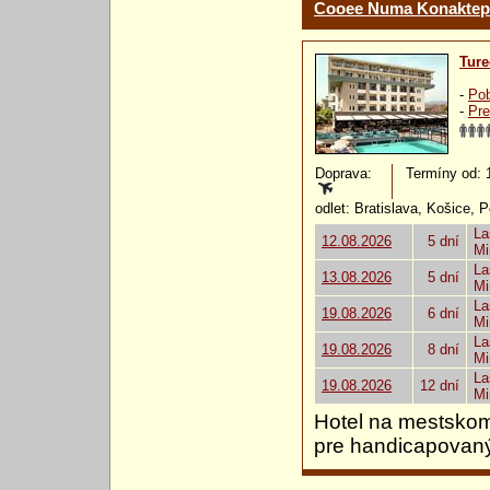
Cooee Numa Konaktep
Ture
-
Pob
-
Pre
Doprava:
Termíny od: 12
odlet: Bratislava, Košice, 
La
12.08.2026
5 dní
Mi
La
13.08.2026
5 dní
Mi
La
19.08.2026
6 dní
Mi
La
19.08.2026
8 dní
Mi
La
19.08.2026
12 dní
Mi
Hotel na mestskom
pre handicapovaný