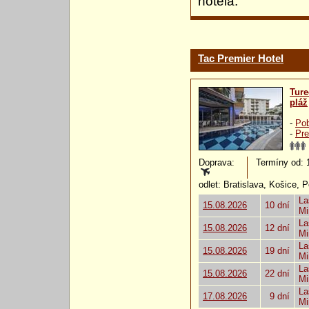
hotela.
Tac Premier Hotel
Ture
pláž
-
Pob
-
Pre
Doprava:
Termíny od: 15
odlet: Bratislava, Košice, 
La
15.08.2026
10 dní
Mi
La
15.08.2026
12 dní
Mi
La
15.08.2026
19 dní
Mi
La
15.08.2026
22 dní
Mi
La
17.08.2026
9 dní
Mi