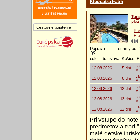
Kleopatra Fatih
Ture
pláž
Cestovné poistenie
-
Pob
-
Pre
Doprava:
Termíny od: 12
odlet: Bratislava, Košice, 
La
12.08.2026
5 dní
Mi
La
12.08.2026
8 dní
Mi
La
12.08.2026
12 dní
Mi
La
12.08.2026
13 dní
Mi
La
12.08.2026
22 dní
Mi
Pri vstupe do hote
predmetov a tradi
malé detské ihrisko