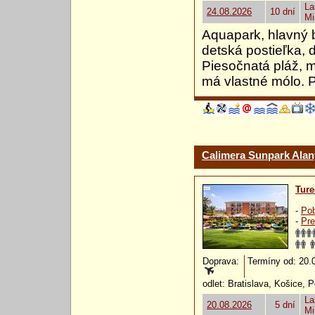
La
24.08.2026
10 dní
Mi
Aquapark, hlavný 
detská postieľka, 
Piesočnatá pláž, mi
má vlastné mólo. Pl
Calimera Sunpark Alan
Ture
-
Pob
-
Pre
Doprava:
Termíny od: 20.08
odlet: Bratislava, Košice, 
La
20.08.2026
5 dní
Mi