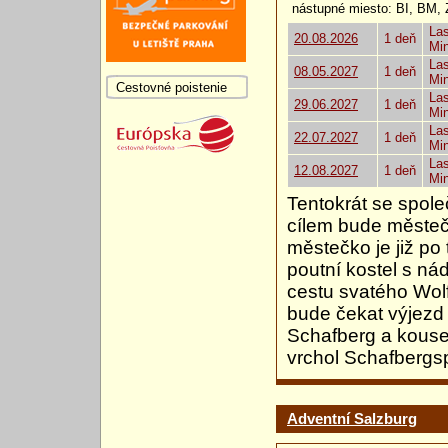
nástupné miesto: BI, BM,
Las
20.08.2026
1 deň
Mi
Las
08.05.2027
1 deň
Mi
Cestovné poistenie
Las
29.06.2027
1 deň
Mi
Las
22.07.2027
1 deň
Mi
Las
12.08.2027
1 deň
Mi
Tentokrát se spol
cílem bude městeč
městečko je již po 
poutní kostel s ná
cestu svatého Wol
bude čekat výjezd 
Schafberg a kousek
vrchol Schafbergsp
Adventní Salzburg