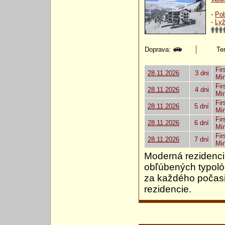
-
Pob
-
Lyž
Doprava:
Ter
Fir
28.11.2026
3 dni
Mi
Fir
28.11.2026
4 dni
Mi
Fir
28.11.2026
5 dní
Mi
Fir
28.11.2026
6 dní
Mi
Fir
28.11.2026
7 dní
Mi
Moderná rezidenci
obľúbených typológ
za každého počasi
rezidencie.