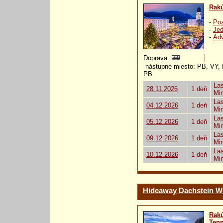
Rak
-
Poz
-
Jed
-
Ad
Doprava:
nástupné miesto: PB, VY, 
PB
Las
28.11.2026
1 deň
Mi
Las
04.12.2026
1 deň
Mi
Las
05.12.2026
1 deň
Mi
Las
09.12.2026
1 deň
Mi
Las
10.12.2026
1 deň
Mi
Hideaway Dachstein We
Rak
Ten