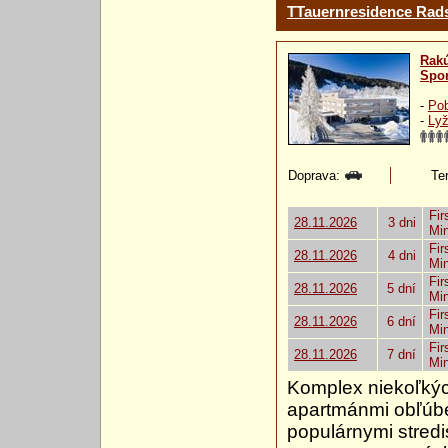
TTauernresidence Rads
Rak
Spor
-
Pob
-
Lyž
Doprava:
Ter
Fir
28.11.2026
3 dni
Mi
Fir
28.11.2026
4 dni
Mi
Fir
28.11.2026
5 dní
Mi
Fir
28.11.2026
6 dní
Mi
Fir
28.11.2026
7 dní
Mi
Komplex niekoľkýc
apartmánmi obľúbe
populárnymi stred