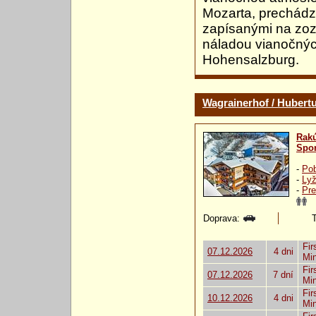
Mozarta, prechádz
zapísanými na zo
náladou vianočnýc
Hohensalzburg.
Wagrainerhof / Hubertu
Rak
Spor
-
Pob
-
Lyž
-
Pre
Doprava:
T
Fir
07.12.2026
4 dni
Mi
Fir
07.12.2026
7 dní
Mi
Fir
10.12.2026
4 dni
Mi