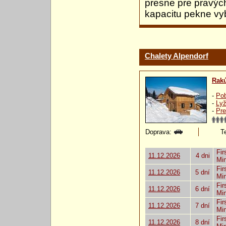
presne pre pravýc
kapacitu pekne vy
Chalety Alpendorf
Rak
-
Pob
-
Lyž
-
Pre
Doprava:
Te
Fir
11.12.2026
4 dni
Mi
Fir
11.12.2026
5 dní
Mi
Fir
11.12.2026
6 dní
Mi
Fir
11.12.2026
7 dní
Mi
Fir
11.12.2026
8 dní