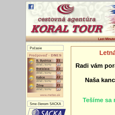
Last Minute
Počasie
Letná
Radi vám por
Naša kance
Tešíme sa 
Sme členom SACKA