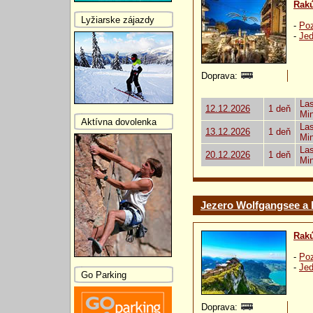
Rak
Lyžiarske zájazdy
-
Poz
-
Jed
Doprava:
Las
12.12.2026
1 deň
Mi
Aktívna dovolenka
Las
13.12.2026
1 deň
Mi
Las
20.12.2026
1 deň
Mi
Jezero Wolfgangsee a h
Rak
-
Poz
-
Jed
Go Parking
Doprava: