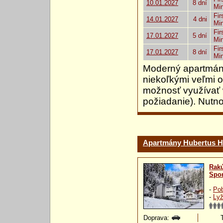
10.01.2027
8 dní
Mi
Fir
14.01.2027
4 dni
Mi
Fir
17.01.2027
5 dní
Mi
Fir
17.01.2027
8 dní
Mi
Moderný apartmán
niekoľkými veľmi o
možnosť využívať 
požiadanie). Nutn
Apartmány Hubertus H
Rak
Spor
-
Pob
-
Lyž
Doprava: