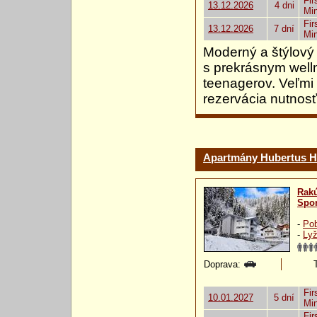
Fir
13.12.2026
4 dni
Mi
Fir
13.12.2026
7 dní
Mi
Moderný a štýlový 
s prekrásnym welln
teenagerov. Veľmi
rezervácia nutnos
Apartmány Hubertus H
Rak
Spor
-
Pob
-
Lyž
Doprava:
Fir
10.01.2027
5 dní
Mi
Fir