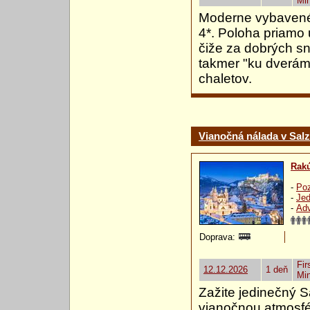
Mi
Moderne vybavené a
4*. Poloha priamo 
čiže za dobrých s
takmer "ku dverám
chaletov.
Vianočná nálada v Sal
Rak
-
Poz
-
Jed
-
Ad
Doprava:
Fir
12.12.2026
1 deň
Mi
Zažite jedinečný S
vianočnou atmosfé