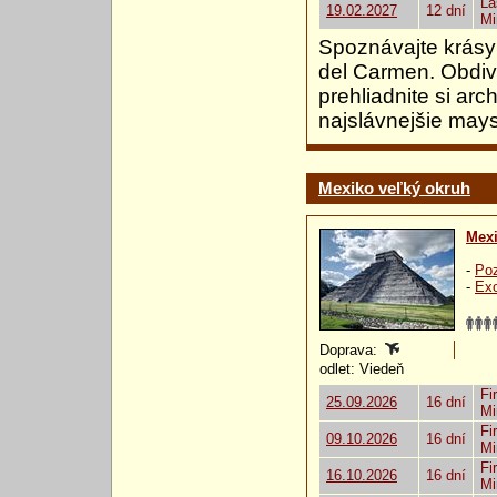
La
19.02.2027
12 dní
Mi
Spoznávajte krásy
del Carmen. Obdiv
prehliadnite si ar
najslávnejšie may
Mexiko veľký okruh
Mex
-
Poz
-
Exo
Doprava:
odlet: Viedeň
Fi
25.09.2026
16 dní
Mi
Fi
09.10.2026
16 dní
Mi
Fi
16.10.2026
16 dní
Mi