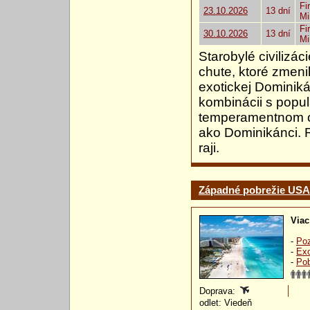
Fi
23.10.2026
13 dní
Mi
Fi
30.10.2026
13 dní
Mi
Starobylé civilizá
chute, ktoré zmeni
exotickej Dominiká
kombinácii s pop
temperamentnom os
ako Dominikánci. R
raji.
Západné pobrežie USA 
Viac
-
Poz
-
Exo
-
Pob
Doprava:
odlet: Viedeň