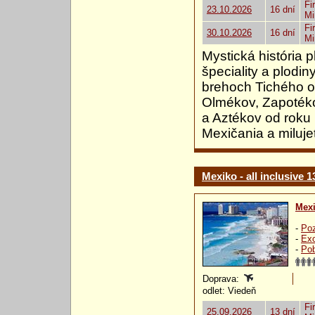
Fi
23.10.2026
16 dní
Mi
Fi
30.10.2026
16 dní
Mi
Mystická história
špeciality a plodin
brehoch Tichého o
Olmékov, Zapotéko
a Aztékov od roku 
Mexičania a miluje
Mexiko - all inclusive 1
Mex
-
Poz
-
Exo
-
Pob
Doprava:
odlet: Viedeň
Fi
25.09.2026
13 dní