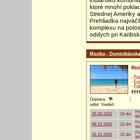
indiánsku komunit
ktoré mnohí pokla
Strednej Ameriky a 
Prehliadka najväč
komplexu na polos
oddych pri Karibs
Mexiko - Dominikánska 
Mex
-
Poz
-
Exo
-
Pob
Doprava:
odlet: Viedeň
Fi
25.09.2026
13 dní
Mi
Fi
09.10.2026
13 dní
Mi
Fi
16.10.2026
13 dní
Mi