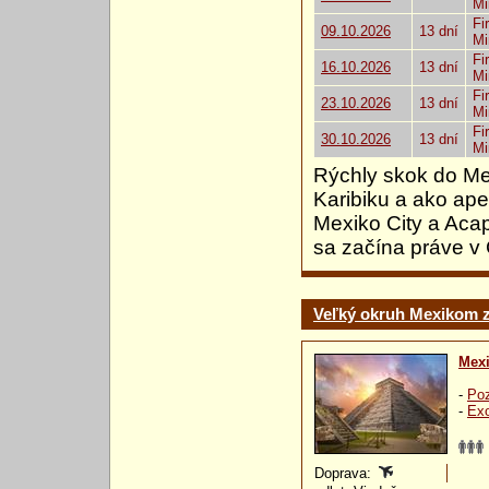
Mi
Fi
09.10.2026
13 dní
Mi
Fi
16.10.2026
13 dní
Mi
Fi
23.10.2026
13 dní
Mi
Fi
30.10.2026
13 dní
Mi
Rýchly skok do Mex
Karibiku a ako ape
Mexiko City a Acap
sa začína práve v
Veľký okruh Mexikom 
Mex
-
Poz
-
Exo
Doprava: