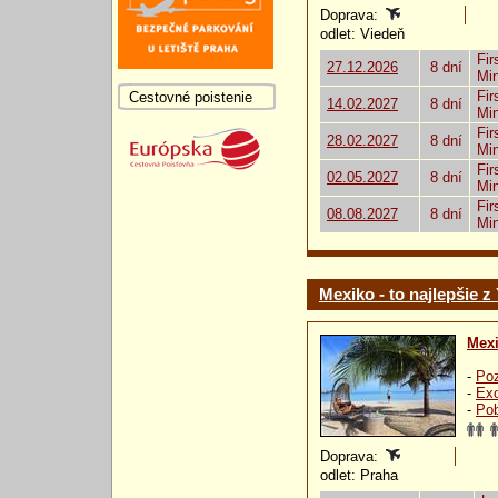
Doprava:
odlet: Viedeň
Fir
27.12.2026
8 dní
Mi
Fir
Cestovné poistenie
14.02.2027
8 dní
Mi
Fir
28.02.2027
8 dní
Mi
Fir
02.05.2027
8 dní
Mi
Fir
08.08.2027
8 dní
Mi
Mexiko - to najlepšie z
Mex
-
Poz
-
Exo
-
Pob
Doprava:
odlet: Praha