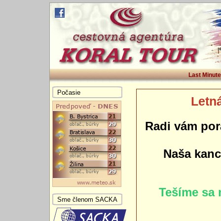
Last Minute
Počasie
Letná
Radi vám por
Naša kance
Tešíme sa 
Sme členom SACKA