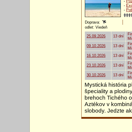
-
Poz
-
Exo
-
Pob
Doprava:
odlet: Viedeň
Fi
25.09.2026
13 dní
Mi
Fi
09.10.2026
13 dní
Mi
Fi
16.10.2026
13 dní
Mi
Fi
23.10.2026
13 dní
Mi
Fi
30.10.2026
13 dní
Mi
Mystická história
špeciality a plodin
brehoch Tichého o
Aztékov v kombiná
slobody. Jedzte ak