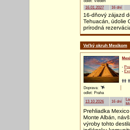
odlet: Viedeň
16.01.2027
16 dní
16-dňový zájazd d
Tehuacán, údolie 
prírodná rezerváci
Veľký okruh Mexikom
Mex
-
Poz
-
Exo
Doprava:
odlet: Praha
La
13.10.2026
16 dní
Mi
Prehliadka Mexico
Monte Albán, návš
výroby tohto desti