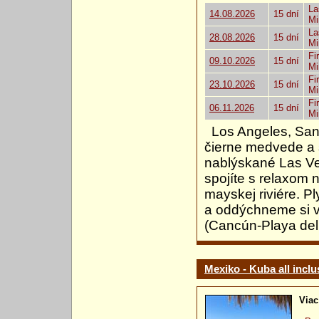
La
14.08.2026
15 dní
Mi
La
28.08.2026
15 dní
Mi
Fi
09.10.2026
15 dní
Mi
Fi
23.10.2026
15 dní
Mi
Fi
06.11.2026
15 dní
Mi
Los Angeles, Sant
čierne medvede a 
nablýskané Las V
spojíte s relaxom 
mayskej riviére. 
a oddýchneme si v 
(Cancún-Playa del
Mexiko - Kuba all inclu
Viac