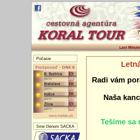
Last Minute
Počasie
Letná
Radi vám por
Naša kance
Tešíme sa 
Sme členom SACKA