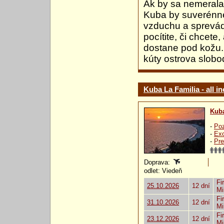
Ak by sa nemerala 
Kuba by suverénne 
vzduchu a sprevád
pocítite, či chcet
dostane pod kožu.
kúty ostrova slobo
Kuba La Familia - all in
Kub
-
Poz
-
Exo
-
Pre
Doprava:
odlet: Viedeň
Fi
25.10.2026
12 dní
Mi
Fi
31.10.2026
12 dní
Mi
Fi
23.12.2026
12 dní
Mi