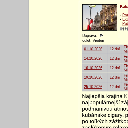
Kub
-
Poz
-
Exo
-
Pob
Doprava:
odlet: Viedeň
Fi
01.10.2026
12 dní
Mi
Fi
14.10.2026
12 dní
Mi
Fi
16.10.2026
12 dní
Mi
Fi
19.10.2026
12 dní
Mi
Fi
25.10.2026
12 dní
Mi
Najlepšia krajina 
najpopulárnejší zá
podmanivou atmosf
kubánske cigary, 
po toľkých zážitko
zaslúženým relaxom