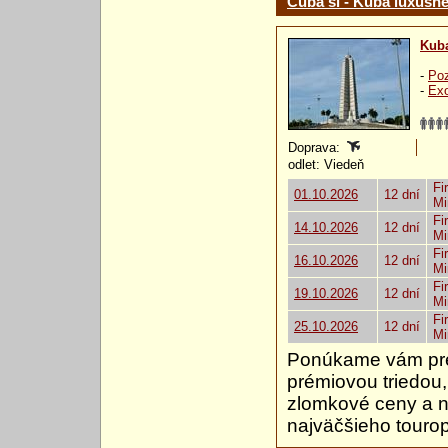
Cuba sí - Kuba luxusn
Kub
-
Poz
-
Exo
Doprava:
odlet: Viedeň
Fi
01.10.2026
12 dní
Mi
Fi
14.10.2026
12 dní
Mi
Fi
16.10.2026
12 dní
Mi
Fi
19.10.2026
12 dní
Mi
Fi
25.10.2026
12 dní
Mi
Ponúkame vám prev
prémiovou triedou, 
zlomkové ceny a n
najväčšieho touro