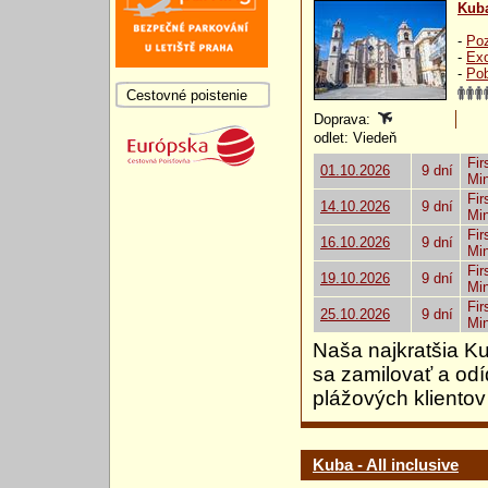
Kub
-
Poz
-
Exo
-
Pob
Cestovné poistenie
Doprava:
odlet: Viedeň
Fir
01.10.2026
9 dní
Mi
Fir
14.10.2026
9 dní
Mi
Fir
16.10.2026
9 dní
Mi
Fir
19.10.2026
9 dní
Mi
Fir
25.10.2026
9 dní
Mi
Naša najkratšia Ku
sa zamilovať a odí
plážových kliento
Kuba - All inclusive