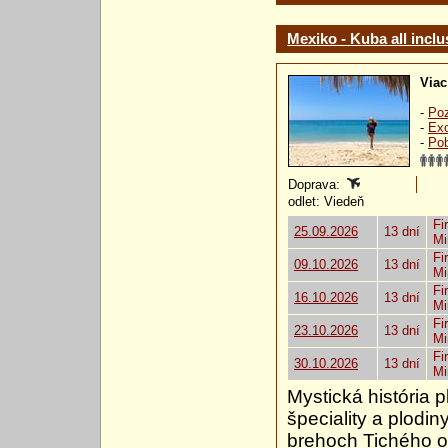
Mexiko - Kuba all inclu
Viac
-
Poz
-
Exo
-
Pob
Doprava:
odlet: Viedeň
Fi
25.09.2026
13 dní
Mi
Fi
09.10.2026
13 dní
Mi
Fi
16.10.2026
13 dní
Mi
Fi
23.10.2026
13 dní
Mi
Fi
30.10.2026
13 dní
Mi
Mystická história
špeciality a plodin
brehoch Tichého o