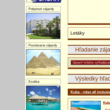
Pobytové zájazdy
Letáky
Poznávacie zájazdy
Hľadanie záj
Výsledky hľa
Exotika
Kuba - relax all inclus
Kub