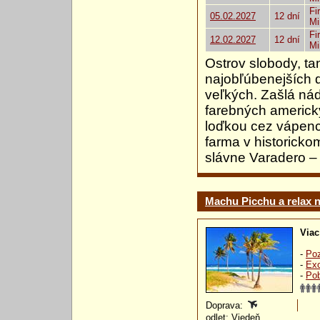
Fi
05.02.2027
12 dní
Mi
Fi
12.02.2027
12 dní
Mi
Ostrov slobody, ta
najobľúbenejších d
veľkých. Zašlá nád
farebných americký
loďkou cez vápenco
farma v historick
slávne Varadero – 
Machu Picchu a relax 
Viac
-
Poz
-
Exo
-
Pob
Doprava:
odlet: Viedeň