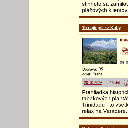
stihnete sa zamilo
plážových klientov
To najlepšie z Kuby
Kub
-
Poz
-
Exo
Doprava:
odlet: Praha
La
20.10.2026
13 dní
Mi
Prehliadka histori
tabakových plantáž
Trinidadu - to všet
relax na Varadere.