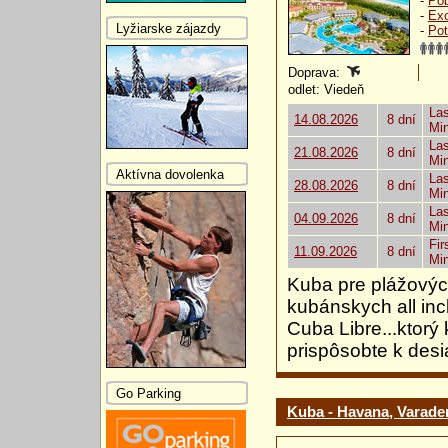
-
Pob
-
Exo
Lyžiarske zájazdy
-
Pot
Doprava:
odlet: Viedeň
Las
14.08.2026
8 dní
Mi
Las
21.08.2026
8 dní
Mi
Aktívna dovolenka
Las
28.08.2026
8 dní
Mi
Las
04.09.2026
8 dní
Mi
Fir
11.09.2026
8 dní
Mi
Kuba pre plážovýc
kubánskych all incl
Cuba Libre...ktorý 
prispôsobte k desi
Go Parking
Kuba - Havana, Varader