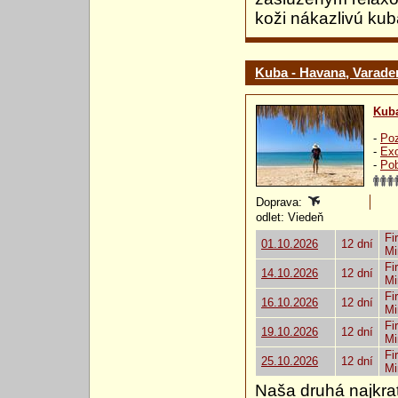
koži nákazlivú ku
Kuba - Havana, Varader
Kub
-
Poz
-
Exo
-
Pob
Doprava:
odlet: Viedeň
Fi
01.10.2026
12 dní
Mi
Fi
14.10.2026
12 dní
Mi
Fi
16.10.2026
12 dní
Mi
Fi
19.10.2026
12 dní
Mi
Fi
25.10.2026
12 dní
Mi
Naša druhá najkrat