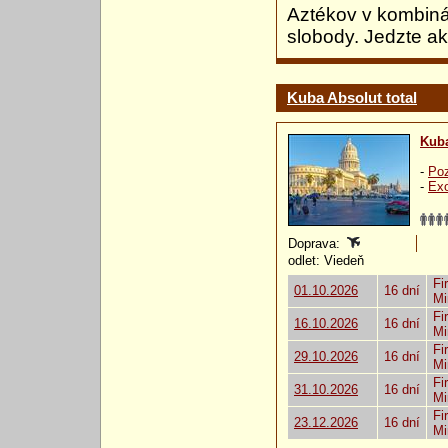
Aztékov v kombiná
slobody. Jedzte ak
Kuba Absolut total
Kub
-
Poz
-
Exo
Doprava:
odlet: Viedeň
Fi
01.10.2026
16 dní
Mi
Fi
16.10.2026
16 dní
Mi
Fi
29.10.2026
16 dní
Mi
Fi
31.10.2026
16 dní
Mi
Fi
23.12.2026
16 dní
Mi