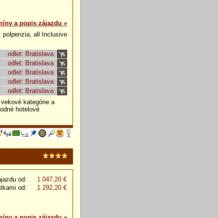
míny a popis zájazdu »
 polpenzia, all Inclusive
odlet: Bratislava
odlet: Bratislava
odlet: Bratislava
odlet: Bratislava
odlet: Bratislava
 vekové kategórie a
rodné hotelové
jazdu od:
1 047,20 €
atkami od:
1 292,20 €
míny a popis zájazdu »