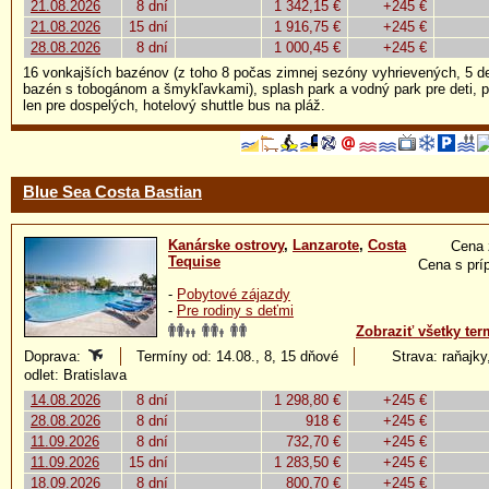
21.08.2026
8 dní
1 342,15 €
+245 €
21.08.2026
15 dní
1 916,75 €
+245 €
28.08.2026
8 dní
1 000,45 €
+245 €
16 vonkajších bazénov (z toho 8 počas zimnej sezóny vyhrievených, 5 de
bazén s tobogánom a šmykľavkami), splash park a vodný park pre deti, 
len pre dospelých, hotelový shuttle bus na pláž.
Blue Sea Costa Bastian
Kanárske ostrovy
,
Lanzarote
,
Costa
Cena 
Tequise
Cena s prí
-
Pobytové zájazdy
-
Pre rodiny s deťmi
Zobraziť všetky ter
Doprava:
Termíny od: 14.08., 8, 15 dňové
Strava: raňajky,
odlet: Bratislava
14.08.2026
8 dní
1 298,80 €
+245 €
28.08.2026
8 dní
918 €
+245 €
11.09.2026
8 dní
732,70 €
+245 €
11.09.2026
15 dní
1 283,50 €
+245 €
18.09.2026
8 dní
800,70 €
+245 €