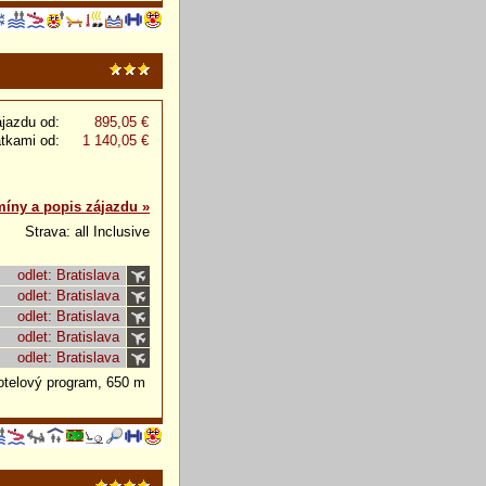
jazdu od:
895,05 €
atkami od:
1 140,05 €
míny a popis zájazdu »
Strava: all Inclusive
odlet: Bratislava
odlet: Bratislava
odlet: Bratislava
odlet: Bratislava
odlet: Bratislava
otelový program, 650 m