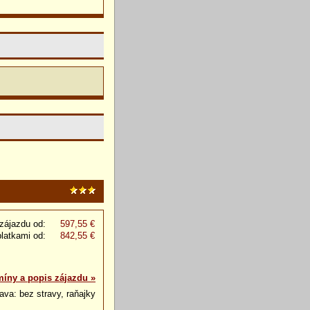
zájazdu od:
597,55 €
platkami od:
842,55 €
míny a popis zájazdu »
ava: bez stravy, raňajky