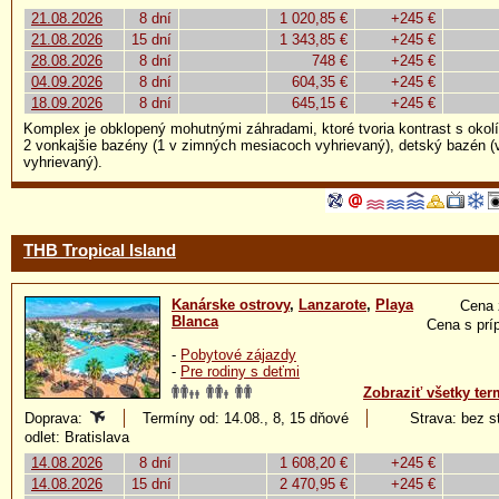
21.08.2026
8 dní
1 020,85 €
+245 €
21.08.2026
15 dní
1 343,85 €
+245 €
28.08.2026
8 dní
748 €
+245 €
04.09.2026
8 dní
604,35 €
+245 €
18.09.2026
8 dní
645,15 €
+245 €
Komplex je obklopený mohutnými záhradami, ktoré tvoria kontrast s okolím 
2 vonkajšie bazény (1 v zimných mesiacoch vyhrievaný), detský bazén 
vyhrievaný).
THB Tropical Island
Kanárske ostrovy
,
Lanzarote
,
Playa
Cena 
Blanca
Cena s prí
-
Pobytové zájazdy
-
Pre rodiny s deťmi
Zobraziť všetky ter
Doprava:
Termíny od: 14.08., 8, 15 dňové
Strava: bez s
odlet: Bratislava
14.08.2026
8 dní
1 608,20 €
+245 €
14.08.2026
15 dní
2 470,95 €
+245 €