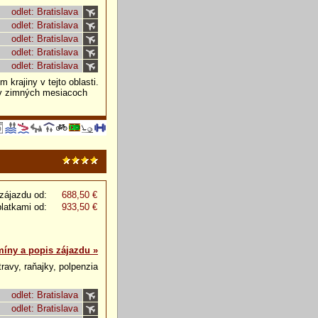
odlet: Bratislava
odlet: Bratislava
odlet: Bratislava
odlet: Bratislava
odlet: Bratislava
krajiny v tejto oblasti.
(v zimných mesiacoch
zájazdu od:
688,50 €
platkami od:
933,50 €
míny a popis zájazdu »
travy, raňajky, polpenzia
odlet: Bratislava
odlet: Bratislava