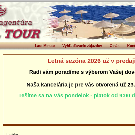
Last Minute
Vyhľadávanie zájazdov
O nás
Kont
Letná sezóna 2026 už v predaj
Radi vám poradíme s výberom Vašej dov
Naša kancelária je pre vás otvorená už 23
Tešíme sa na Vás pondelok - piatok od 9:00 
Letáky