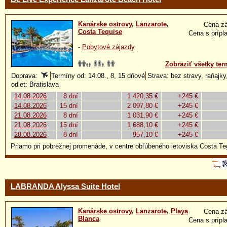
Kanárske ostrovy
,
Lanzarote
,
Cena zá
Costa Tequise
Cena s prípl
-
Pobytové zájazdy
Zobraziť všetky ter
Doprava:
Termíny od: 14.08., 8, 15 dňové
Strava: bez stravy, raňajky,
odlet: Bratislava
14.08.2026
8 dní
1 420,35 €
+245 €
14.08.2026
15 dní
2 097,80 €
+245 €
21.08.2026
8 dní
1 031,90 €
+245 €
21.08.2026
15 dní
1 688,10 €
+245 €
28.08.2026
8 dní
957,10 €
+245 €
Priamo pri pobrežnej promenáde, v centre obľúbeného letoviska Costa Te
LABRANDA Alyssa Suite Hotel
Kanárske ostrovy
,
Lanzarote
,
Playa
Cena zá
Blanca
Cena s prípl