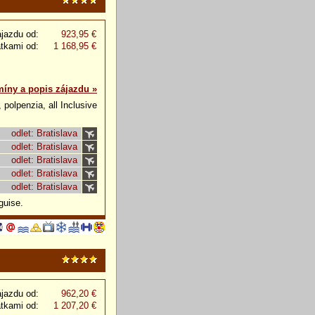
jazdu od:
923,95 €
atkami od:
1 168,95 €
míny a popis zájazdu »
 polpenzia, all Inclusive
odlet: Bratislava
odlet: Bratislava
odlet: Bratislava
odlet: Bratislava
odlet: Bratislava
guise.
jazdu od:
962,20 €
atkami od:
1 207,20 €