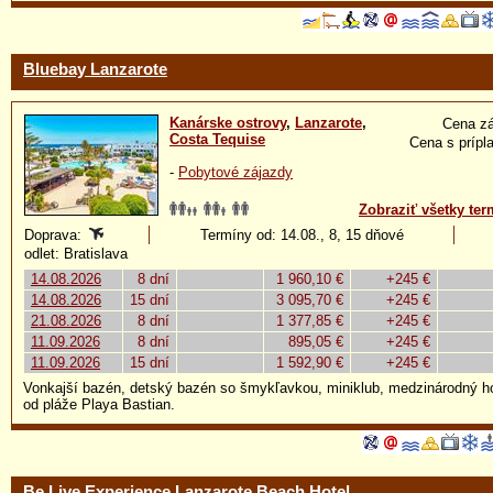
Bluebay Lanzarote
Kanárske ostrovy
,
Lanzarote
,
Cena zá
Costa Tequise
Cena s prípl
-
Pobytové zájazdy
Zobraziť všetky ter
Doprava:
Termíny od: 14.08., 8, 15 dňové
odlet: Bratislava
14.08.2026
8 dní
1 960,10 €
+245 €
14.08.2026
15 dní
3 095,70 €
+245 €
21.08.2026
8 dní
1 377,85 €
+245 €
11.09.2026
8 dní
895,05 €
+245 €
11.09.2026
15 dní
1 592,90 €
+245 €
Vonkajší bazén, detský bazén so šmykľavkou, miniklub, medzinárodný h
od pláže Playa Bastian.
Be Live Experience Lanzarote Beach Hotel