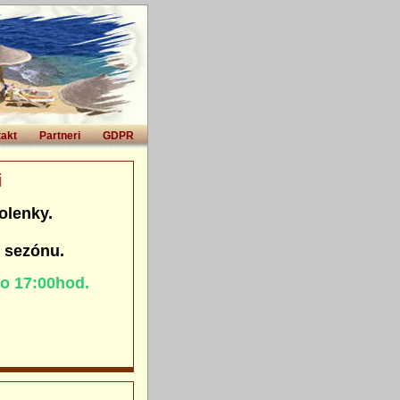
akt
Partneri
GDPR
i
olenky.
. sezónu.
do 17:00hod.