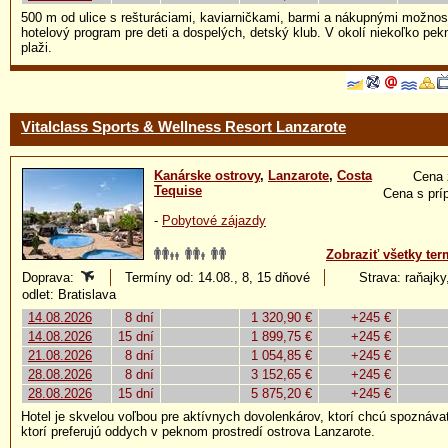
500 m od ulice s rešturáciami, kaviarničkami, barmi a nákupnými možno
hotelový program pre deti a dospelých, detský klub. V okolí niekoľko pe
plaži.
Vitalclass Sports & Wellness Resort Lanzarote
Kanárske ostrovy
,
Lanzarote
,
Costa
Cena 
Tequise
Cena s prí
-
Pobytové zájazdy
Zobraziť všetky ter
Doprava:
Termíny od: 14.08., 8, 15 dňové
Strava: raňajky,
odlet: Bratislava
14.08.2026
8 dní
1 320,90 €
+245 €
14.08.2026
15 dní
1 899,75 €
+245 €
21.08.2026
8 dní
1 054,85 €
+245 €
28.08.2026
8 dní
3 152,65 €
+245 €
28.08.2026
15 dní
5 875,20 €
+245 €
Hotel je skvelou voľbou pre aktívnych dovolenkárov, ktorí chcú spoznávať 
ktorí preferujú oddych v peknom prostredí ostrova Lanzarote.