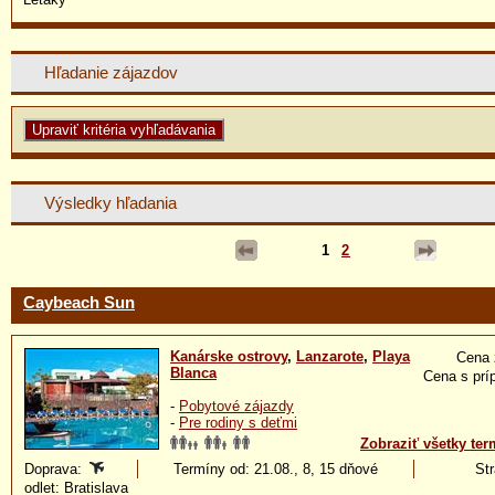
Hľadanie zájazdov
Výsledky hľadania
1
2
Caybeach Sun
Kanárske ostrovy
,
Lanzarote
,
Playa
Cena 
Blanca
Cena s prí
-
Pobytové zájazdy
-
Pre rodiny s deťmi
Zobraziť všetky ter
Doprava:
Termíny od: 21.08., 8, 15 dňové
Str
odlet: Bratislava