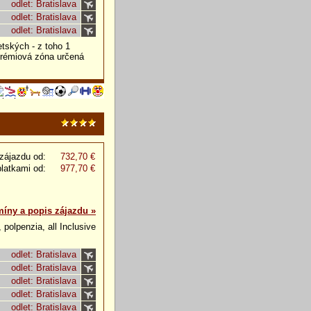
odlet: Bratislava
odlet: Bratislava
odlet: Bratislava
tských - z toho 1
prémiová zóna určená
zájazdu od:
732,70 €
platkami od:
977,70 €
míny a popis zájazdu »
 polpenzia, all Inclusive
odlet: Bratislava
odlet: Bratislava
odlet: Bratislava
odlet: Bratislava
odlet: Bratislava