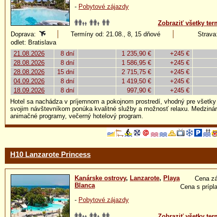
-
Pobytové zájazdy
Zobraziť všetky ter
Doprava:
Termíny od: 21.08., 8, 15 dňové
Strava:
odlet: Bratislava
21.08.2026
8 dní
1 235,90 €
+245 €
28.08.2026
8 dní
1 586,95 €
+245 €
28.08.2026
15 dní
2 715,75 €
+245 €
04.09.2026
8 dní
1 419,50 €
+245 €
18.09.2026
8 dní
997,90 €
+245 €
Hotel sa nachádza v príjemnom a pokojnom prostredí, vhodný pre všetky
svojim návštevníkom ponúka kvalitné služby a možnosť relaxu. Medziná
animačné programy, večerný hotelový program.
H10 Lanzarote Princess
Kanárske ostrovy
,
Lanzarote
,
Playa
Cena zá
Blanca
Cena s prípl
-
Pobytové zájazdy
Zobraziť všetky ter