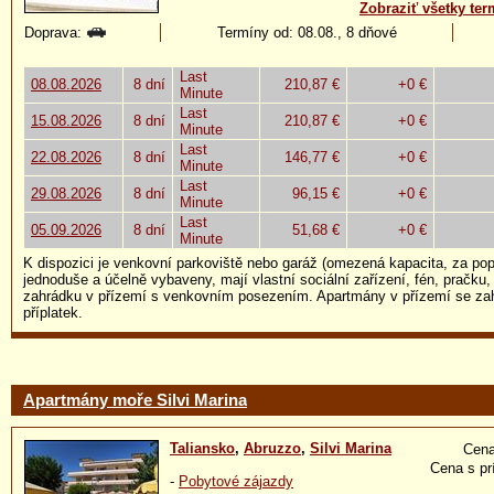
Zobraziť všetky ter
Doprava:
Termíny od: 08.08., 8 dňové
Last
08.08.2026
8 dní
210,87 €
+0 €
Minute
Last
15.08.2026
8 dní
210,87 €
+0 €
Minute
Last
22.08.2026
8 dní
146,77 €
+0 €
Minute
Last
29.08.2026
8 dní
96,15 €
+0 €
Minute
Last
05.09.2026
8 dní
51,68 €
+0 €
Minute
K dispozici je venkovní parkoviště nebo garáž (omezená kapacita, za pop
jednoduše a účelně vybaveny, mají vlastní sociální zařízení, fén, pračku,
zahrádku v přízemí s venkovním posezením. Apartmány v přízemí se za
příplatek.
Apartmány moře Silvi Marina
Taliansko
,
Abruzzo
,
Silvi Marina
Cena
Cena s pr
-
Pobytové zájazdy