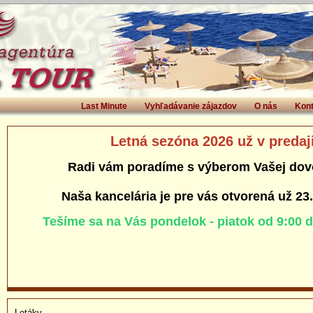
Last Minute
Vyhľadávanie zájazdov
O nás
Kont
Letná sezóna 2026 už v predaj
Radi vám poradíme s výberom Vašej dov
Naša kancelária je pre vás otvorená už 23
Tešíme sa na Vás pondelok - piatok od 9:00 
Letáky