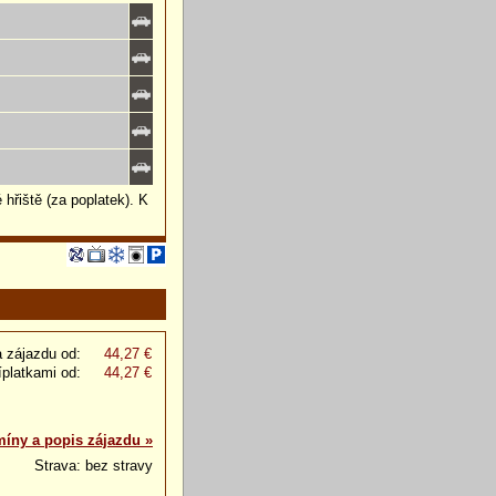
 hřiště (za poplatek). K
 zájazdu od:
44,27 €
íplatkami od:
44,27 €
míny a popis zájazdu »
Strava: bez stravy