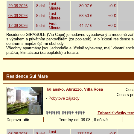
Last
29.08.2026
8 dní
80,97 €
+0 €
Minute
Last
05.09.2026
8 dní
63,50 €
+0 €
Minute
First
12.09.2026
8 dní
44,27 €
+0 €
Minute
Residence GIRASOLE (Via Capri) je nedávno vybudovaný a moderně za
s výtahem a privátním parkovištěm (za poplatek). V blízkosti residence 
centrum s nejrůznějšími obchody.
Všechny apartmány jsou jednoduše a účelně vybaveny, mají vlastní sociál
pračku, klimatizaci (za poplatek) a terasu.
Residence Sul Mare
Taliansko
,
Abruzzo
,
Villa Rosa
Cena
Cena s pr
-
Pobytové zájazdy
Zobraziť všetky ter
Doprava:
Termíny od: 08.08., 8 dňové
Last
08.08.2026
8 dní
177,13 €
+0 €