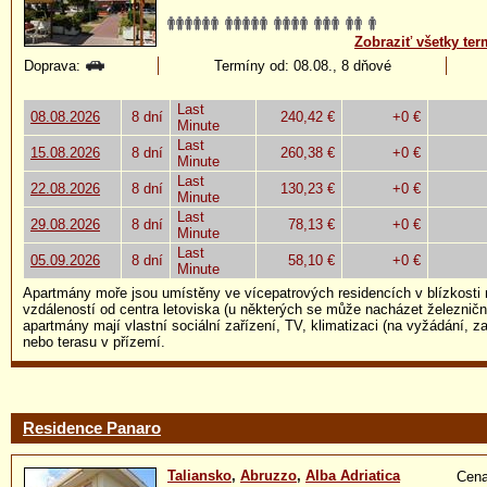
Zobraziť všetky ter
Doprava:
Termíny od: 08.08., 8 dňové
Last
08.08.2026
8 dní
240,42 €
+0 €
Minute
Last
15.08.2026
8 dní
260,38 €
+0 €
Minute
Last
22.08.2026
8 dní
130,23 €
+0 €
Minute
Last
29.08.2026
8 dní
78,13 €
+0 €
Minute
Last
05.09.2026
8 dní
58,10 €
+0 €
Minute
Apartmány moře jsou umístěny ve vícepatrových residencích v blízkosti 
vzdáleností od centra letoviska (u některých se může nacházet železničn
apartmány mají vlastní sociální zařízení, TV, klimatizaci (na vyžádání, za
nebo terasu v přízemí.
Residence Panaro
Taliansko
,
Abruzzo
,
Alba Adriatica
Cena