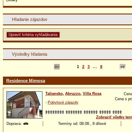
Hľadanie zájazdov
Výsledky hľadania
1
2
3
...
8
Residence Mimosa
Taliansko
,
Abruzzo
,
Villa Rosa
Cena
Cena s pr
-
Pobytové zájazdy
Zobraziť všetky ter
Doprava:
Termíny od: 08.08., 8 dňové