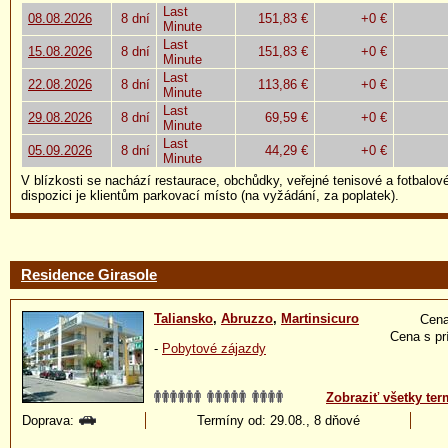
Last
08.08.2026
8 dní
151,83 €
+0 €
Minute
Last
15.08.2026
8 dní
151,83 €
+0 €
Minute
Last
22.08.2026
8 dní
113,86 €
+0 €
Minute
Last
29.08.2026
8 dní
69,59 €
+0 €
Minute
Last
05.09.2026
8 dní
44,29 €
+0 €
Minute
V blízkosti se nachází restaurace, obchůdky, veřejné tenisové a fotbalové
dispozici je klientům parkovací místo (na vyžádání, za poplatek).
Residence Girasole
Taliansko
,
Abruzzo
,
Martinsicuro
Cena
Cena s pr
-
Pobytové zájazdy
Zobraziť všetky ter
Doprava:
Termíny od: 29.08., 8 dňové