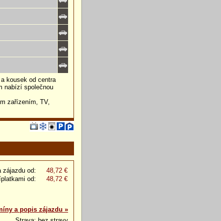
 a kousek od centra
ům nabízí společnou
ím zařízením, TV,
 zájazdu od:
48,72 €
íplatkami od:
48,72 €
míny a popis zájazdu »
Strava: bez stravy