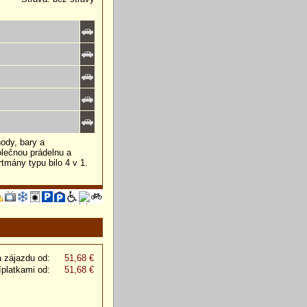
ody, bary a
olečnou prádelnu a
tmány typu bilo 4 v 1.
 zájazdu od:
51,68 €
íplatkami od:
51,68 €