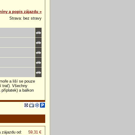
míny a popis zájazdu »
Strava: bez stravy
moře a liší se pouze
í trať). Všechny
 příplatek) a balkon
 zájazdu od:
59,31 €