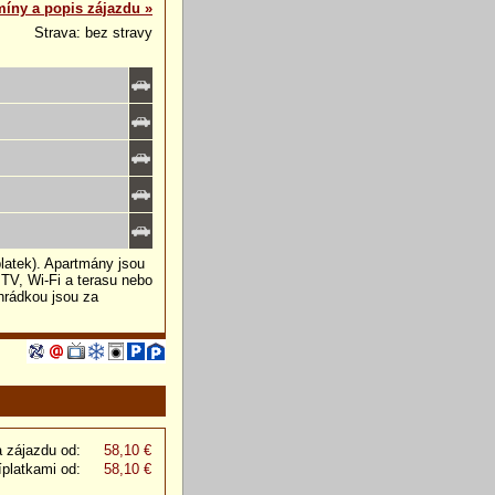
míny a popis zájazdu »
Strava: bez stravy
latek). Apartmány jsou
 TV, Wi-Fi a terasu nebo
hrádkou jsou za
 zájazdu od:
58,10 €
íplatkami od:
58,10 €