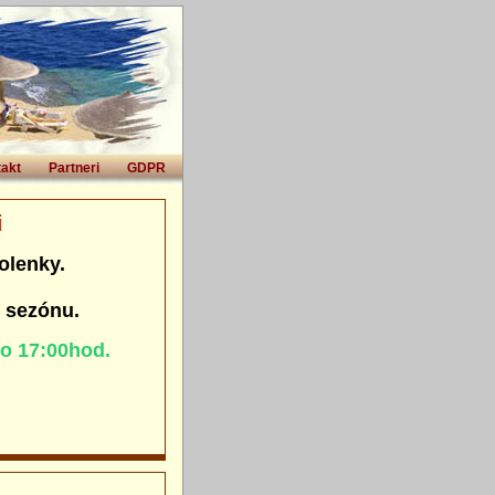
akt
Partneri
GDPR
i
olenky.
. sezónu.
do 17:00hod.