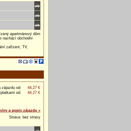
řízený apartmánový dům
se nachází obchodní
ní zařízení, TV,
 zájazdu od:
44,27 €
íplatkami od:
44,27 €
míny a popis zájazdu »
Strava: bez stravy