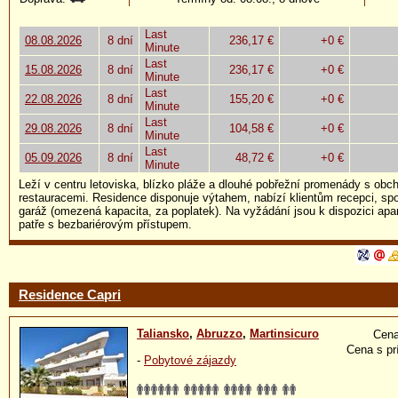
Last
08.08.2026
8 dní
236,17 €
+0 €
Minute
Last
15.08.2026
8 dní
236,17 €
+0 €
Minute
Last
22.08.2026
8 dní
155,20 €
+0 €
Minute
Last
29.08.2026
8 dní
104,58 €
+0 €
Minute
Last
05.09.2026
8 dní
48,72 €
+0 €
Minute
Leží v centru letoviska, blízko pláže a dlouhé pobřežní promenády s obch
restauracemi. Residence disponuje výtahem, nabízí klientům recepci, sp
garáž (omezená kapacita, za poplatek). Na vyžádání jsou k dispozici apar
patře s bezbariérovým přístupem.
Residence Capri
Taliansko
,
Abruzzo
,
Martinsicuro
Cena
Cena s pr
-
Pobytové zájazdy