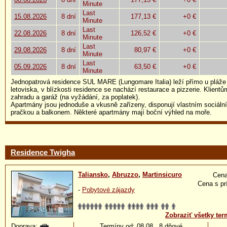
Minute
Last
15.08.2026
8 dní
177,13 €
+0 €
Minute
Last
22.08.2026
8 dní
126,52 €
+0 €
Minute
Last
29.08.2026
8 dní
80,97 €
+0 €
Minute
Last
05.09.2026
8 dní
63,50 €
+0 €
Minute
Jednopatrová residence SUL MARE (Lungomare Italia) leží přímo u pláže
letoviska, v blízkosti residence se nachází restaurace a pizzerie. Klient
zahradu a garáž (na vyžádání, za poplatek).
Apartmány jsou jednoduše a vkusně zařízeny, disponují vlastním sociáln
pračkou a balkonem. Některé apartmány mají boční výhled na moře.
Residence Twigha
Taliansko
,
Abruzzo
,
Martinsicuro
Cena
Cena s pr
-
Pobytové zájazdy
Zobraziť všetky ter
Doprava:
Termíny od: 08.08., 8 dňové