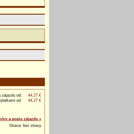
 zájazdu od:
44,27 €
íplatkami od:
44,27 €
míny a popis zájazdu »
Strava: bez stravy