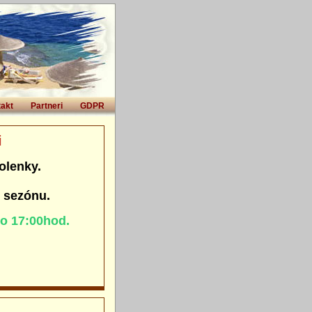
akt
Partneri
GDPR
i
olenky.
. sezónu.
do 17:00hod.