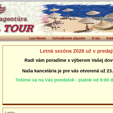
Last Minute
Vyhľadávanie zájazdov
O nás
Kont
Letná sezóna 2026 už v predaj
Radi vám poradíme s výberom Vašej dov
Naša kancelária je pre vás otvorená už 23
Tešíme sa na Vás pondelok - piatok od 9:00 
Letáky