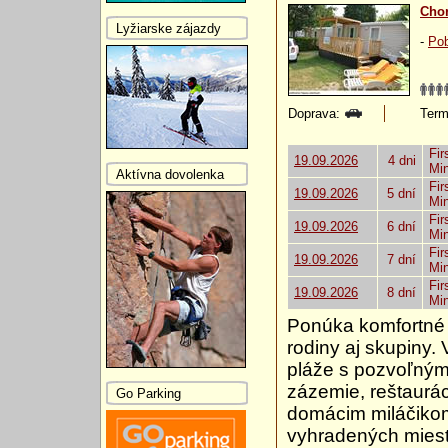
Chor
Lyžiarske zájazdy
-
Pob
Doprava:
Termí
Fir
19.09.2026
4 dni
Mi
Aktívna dovolenka
Fir
19.09.2026
5 dní
Mi
Fir
19.09.2026
6 dní
Mi
Fir
19.09.2026
7 dní
Mi
Fir
19.09.2026
8 dní
Mi
Ponúka komfortné 
rodiny aj skupiny.
pláže s pozvoľným
zázemie, reštaurác
Go Parking
domácim miláčikom 
vyhradených miesta