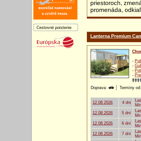
priestoroch, zmen
promenáda, odkiaľ 
Cestovné poistenie
Lanterna Premium Cam
Chor
-
Pob
-
Gol
-
Pot
-
Pre
Doprava:
Termíny od: 
Las
12.08.2026
4 dni
Mi
Las
12.08.2026
5 dní
Mi
Las
12.08.2026
6 dní
Mi
Las
12.08.2026
7 dní
Mi