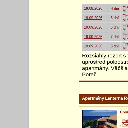
Fir
19.09.2026
4 dni
Mi
Fir
19.09.2026
5 dní
Mi
Fir
19.09.2026
6 dní
Mi
Fir
19.09.2026
7 dní
Mi
Fir
19.09.2026
8 dní
Mi
Rozsiahly rezort s
uprostred poloost
apartmány. Väčšia 
Poreč.
Apartmány Lanterna R
Chor
-
Pob
-
Pot