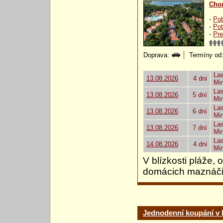
Chor
-
Pob
-
Pot
-
Pre
Doprava:
Termíny od: 
Las
13.08.2026
4 dni
Mi
Las
13.08.2026
5 dní
Mi
Las
13.08.2026
6 dní
Mi
Las
13.08.2026
7 dní
Mi
Las
14.08.2026
4 dni
Mi
V blízkosti pláže,
domácich maznáči
Jednodenní koupání v 