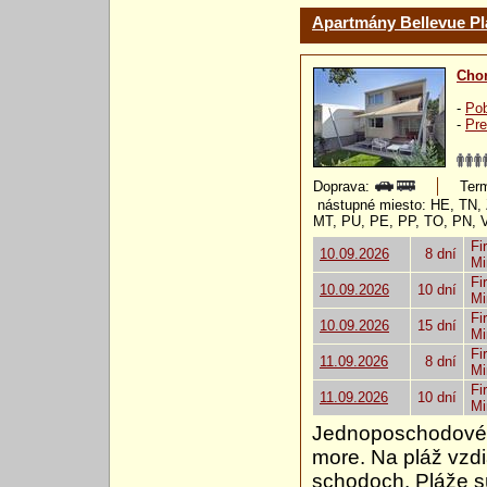
Apartmány Bellevue P
Chor
-
Pob
-
Pre
Doprava:
Term
nástupné miesto: HE, TN, 
MT, PU, PE, PP, TO, PN, 
Fi
10.09.2026
8 dní
Mi
Fi
10.09.2026
10 dní
Mi
Fi
10.09.2026
15 dní
Mi
Fi
11.09.2026
8 dní
Mi
Fi
11.09.2026
10 dní
Mi
Jednoposchodové v
more. Na pláž vzd
schodoch. Pláže s