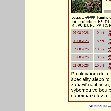
Doprava:
Termíny o
nástupné miesto: HE, TN,
MT, PU, BJ, PE, PP, TO, 
La
07.08.2026
10 dní
Mi
La
08.08.2026
8 dní
Mi
La
14.08.2026
10 dní
Mi
La
15.08.2026
8 dní
Mi
La
21.08.2026
10 dní
Mi
Po aktívnom dni na
špeciality alebo r
zabaviť na ihrisku,
výbornou voľbou pr
supermarketov a ti