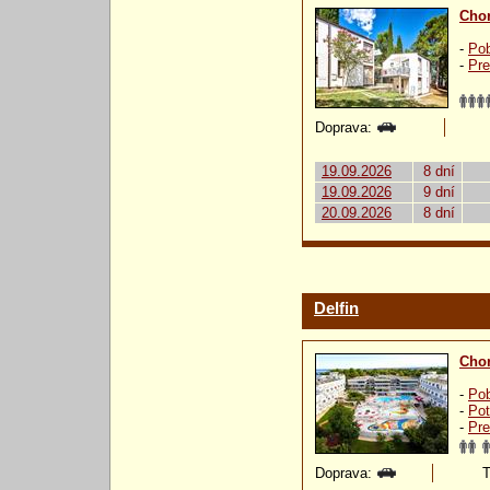
Chor
-
Pob
-
Pre
Doprava:
19.09.2026
8 dní
19.09.2026
9 dní
20.09.2026
8 dní
Delfin
Chor
-
Pob
-
Pot
-
Pre
Doprava:
T