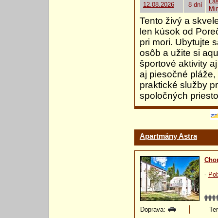
Las
12.08.2026
8 dní
Mi
Tento živý a skve
len kúsok od Pore
pri mori. Ubytujt
osôb a užite si aq
športové aktivity
aj piesočné pláže,
praktické služby pr
spoločných priest
Apartmány Astra
Chor
-
Pob
Doprava:
Ter