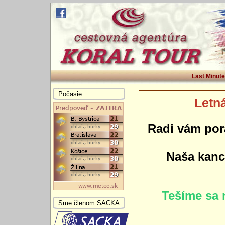
Last Minute
Počasie
Letná
Radi vám por
Naša kance
Tešíme sa 
Sme členom SACKA