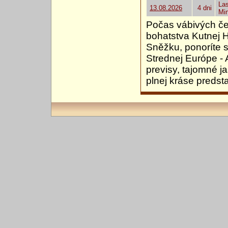
Las
13.08.2026
4 dni
Mi
Počas vábivých če
bohatstva Kutnej Ho
Sněžku, ponoríte s
Strednej Európe - 
previsy, tajomné j
plnej kráse predsta