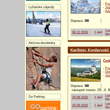
-
Poz
Lyžiarske zájazdy
-
Jed
-
Ad
Doprava:
Las
06.12.2026
1 deň
Mi
Aktívna dovolenka
Karlštejn, Koněpruské 
Česk
-
Poz
-
Det
-
Jed
Doprava:
nástupné miesto: ZR, JI, 
Las
Go Parking
20.08.2026
1 deň
Mi
Las
20.09.2026
1 deň
Mi