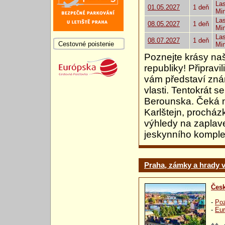
Las
01.05.2027
1 deň
Mi
Las
08.05.2027
1 deň
Mi
Las
08.07.2027
1 deň
Cestovné poistenie
Mi
Poznejte krásy naš
republiky! Připravi
vám představí zná
vlasti. Tentokrát 
Berounska. Čeká 
Karlštejn, prochá
výhledy na zaplav
jeskynního komple
Praha, zámky a hrady 
Česk
-
Poz
-
Eur