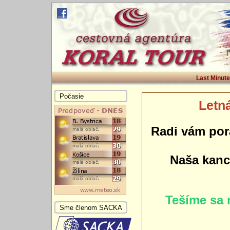
Last Minute
Počasie
Letná
Radi vám por
Naša kance
Tešíme sa 
Sme členom SACKA