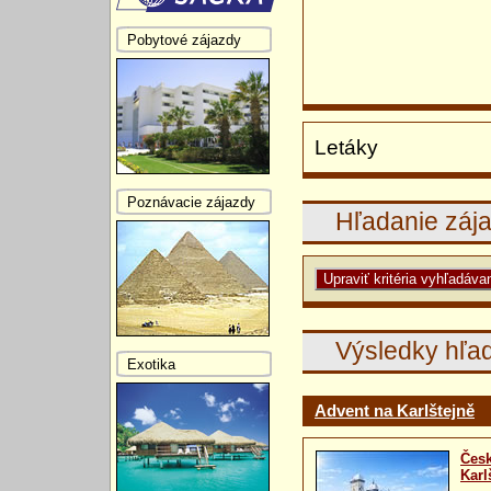
Pobytové zájazdy
Letáky
Poznávacie zájazdy
Hľadanie záj
Výsledky hľa
Exotika
Advent na Karlštejně
Česk
Karl