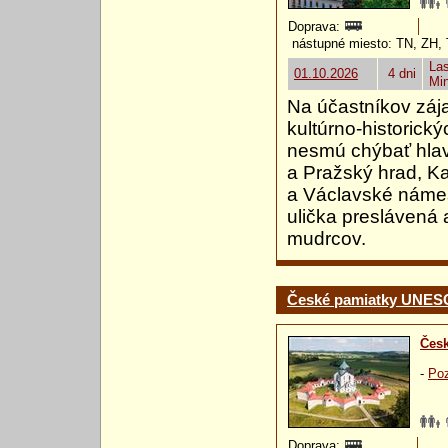
Doprava:
nástupné miesto: TN, ZH,
Las
01.10.2026
4 dni
Mi
Na účastníkov zája
kultúrno-historick
nesmú chýbať hlavn
a Pražský hrad, K
a Václavské námest
ulička preslávená
mudrcov.
České pamiatky UNE
Česk
-
Poz
Doprava: