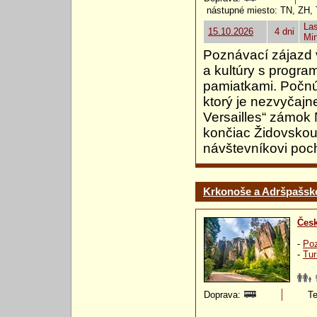
nástupné miesto: TN, ZH,
Las
15.10.2026
4 dni
Mi
Poznávací zájazd 
a kultúry s progra
pamiatkami. Počn
ktorý je nezvyčajn
Versailles“ zámok
končiac Židovskou
návštevníkovi poc
Krkonoše a Adršpašsko 
Česk
-
Poz
-
Tur
Doprava:
Te