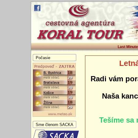
Last Minute
Počasie
Letná
Radi vám por
Naša kance
Tešíme sa 
Sme členom SACKA