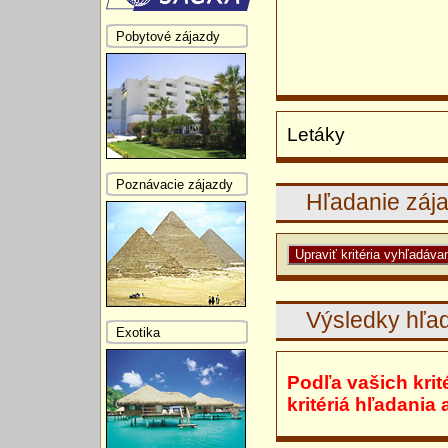
Pobytové zájazdy
Letáky
Poznávacie zájazdy
Hľadanie záj
Výsledky hľa
Exotika
Podľa vašich krit
kritériá hľadania 