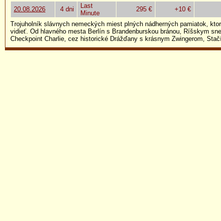
Last
20.08.2026
4 dni
295 €
+10 €
Minute
Trojuholník slávnych nemeckých miest plných nádherných pamiatok, kto
vidieť. Od hlavného mesta Berlín s Brandenburskou bránou, Ríšskym s
Checkpoint Charlie, cez historické Drážďany s krásnym Zwingerom, Stačí 