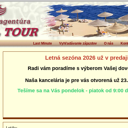
Last Minute
Vyhľadávanie zájazdov
O nás
Kont
Letná sezóna 2026 už v predaj
Radi vám poradíme s výberom Vašej dov
Naša kancelária je pre vás otvorená už 23
Tešíme sa na Vás pondelok - piatok od 9:00 
Letáky