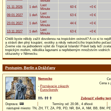
Minute
Last
21.11.2026
1 deň
60 €
+0 €
Minute
Last
09.01.2027
1 deň
63 €
+0 €
Minute
Last
23.01.2027
1 deň
44 €
+0 €
Minute
Last
13.11.2027
1 deň
63 €
+0 €
Minute
Chtěli byste někdy zažít dovolenou na tropickém ostrově? A co si to nejd
a strávit den plný koupání, exotiky a nikdy nekončícího tropického počas
Zveme vás na jednodenní výlet do Tropical Islands! Právě tady leží zcela
tropickým mořem, několika lagunami a nepřeberným množstvím vodních a
skluzavky v Německu.
Postupim, Berlín a Drážďany
Nemecko
Ce
Cena s 
-
Poznávacie zájazdy
-
Eurovíkendy
Zobraziť všetky ter
Doprava:
Termíny od: 20.08., 4 dňové
nástupné miesto: TN, ZH, TT, ZA, PB, PD, NR, BA, A, NM, BB, BM, PE