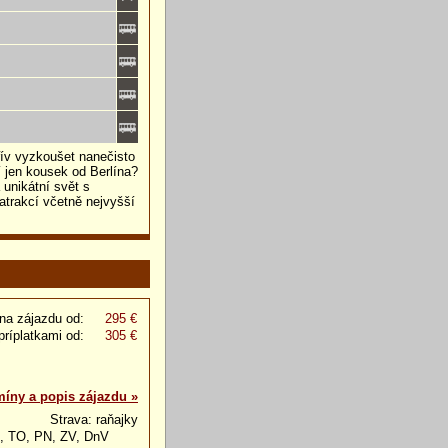
řív vyzkoušet nanečisto
í jen kousek od Berlína?
 unikátní svět s
trakcí včetně nejvyšší
na zájazdu od:
295 €
príplatkami od:
305 €
míny a popis zájazdu »
Strava: raňajky
, TO, PN, ZV, DnV