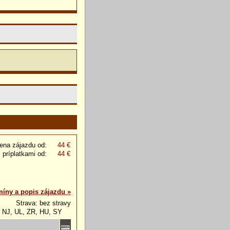
ena zájazdu od:
44 €
 príplatkami od:
44 €
míny a popis zájazdu »
Strava: bez stravy
, NJ, UL, ZR, HU, SY