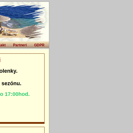
akt
Partneri
GDPR
i
olenky.
. sezónu.
do 17:00hod.