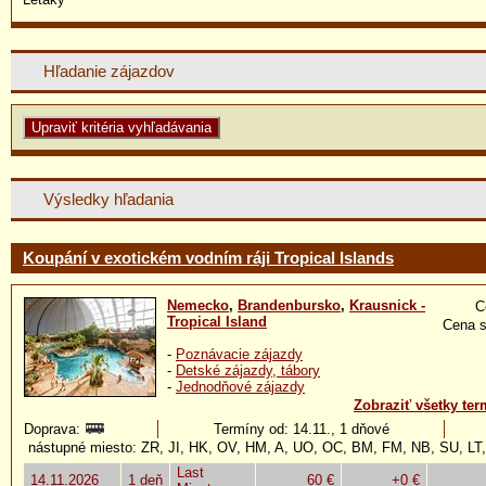
Hľadanie zájazdov
Výsledky hľadania
Koupání v exotickém vodním ráji Tropical Islands
Nemecko
,
Brandenbursko
,
Krausnick -
C
Tropical Island
Cena s
-
Poznávacie zájazdy
-
Detské zájazdy, tábory
-
Jednodňové zájazdy
Zobraziť všetky ter
Doprava:
Termíny od: 14.11., 1 dňové
nástupné miesto: ZR, JI, HK, OV, HM, A, UO, OC, BM, FM, NB, SU, LT
Last
14.11.2026
1 deň
60 €
+0 €