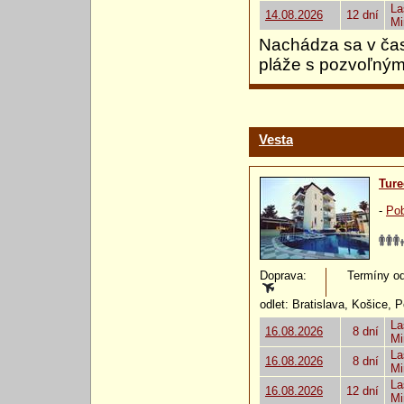
La
14.08.2026
12 dní
Mi
Nachádza sa v čas
pláže s pozvoľný
Vesta
Ture
-
Pob
Doprava:
Termíny od:
odlet: Bratislava, Košice, 
La
16.08.2026
8 dní
Mi
La
16.08.2026
8 dní
Mi
La
16.08.2026
12 dní
Mi