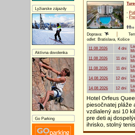
Ture
Lyžiarske zájazdy
-
Pob
-
Pre
Doprava:
Ter
odlet: Bratislava, Košice
La
11.08.2026
4 dni
Mi
Aktívna dovolenka
La
11.08.2026
11 dní
Mi
La
11.08.2026
11 dní
Mi
La
14.08.2026
12 dní
Mi
La
14.08.2026
12 dní
Mi
Hotel Orfeus Quee
piesočnatej pláže 
vzdialený asi 10 
pre deti aj dospelý
Go Parking
ihrisko, stolný teni