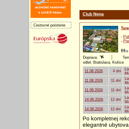
Club Nena
Cestovné poistenie
Ture
-
Pob
-
Pre
Doprava:
Ter
odlet: Bratislava, Košice
La
11.08.2026
4 dni
Mi
La
11.08.2026
11 dní
Mi
La
11.08.2026
11 dní
Mi
La
14.08.2026
12 dní
Mi
La
14.08.2026
12 dní
Mi
Po kompletnej rek
elegantné ubytova