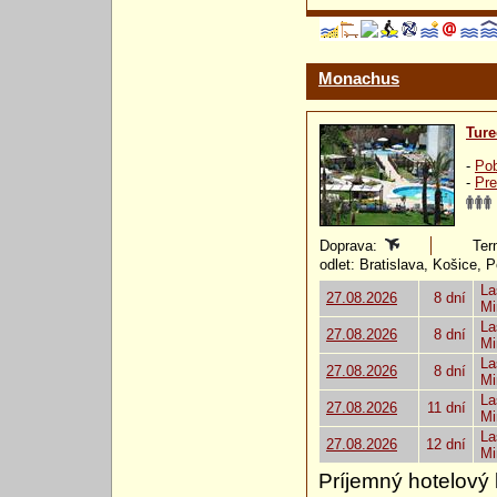
Monachus
Ture
-
Pob
-
Pre
Doprava:
Ter
odlet: Bratislava, Košice, 
La
27.08.2026
8 dní
Mi
La
27.08.2026
8 dní
Mi
La
27.08.2026
8 dní
Mi
La
27.08.2026
11 dní
Mi
La
27.08.2026
12 dní
Mi
Príjemný hotelový