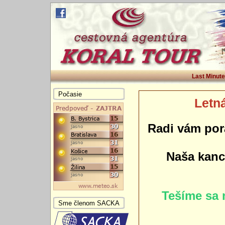
Last Minute
Počasie
Letná
Radi vám por
Naša kance
Tešíme sa 
Sme členom SACKA