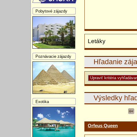
Pobytové zájazdy
Letáky
Poznávacie zájazdy
Hľadanie záj
Výsledky hľa
Exotika
Orfeus Queen