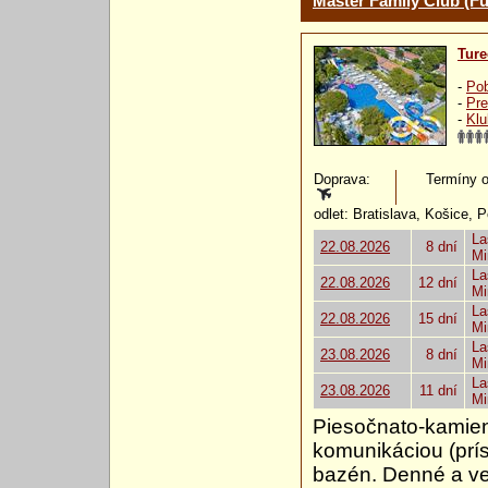
Master Family Club (Fu
Ture
-
Pob
-
Pre
-
Klu
Doprava:
Termíny od
odlet: Bratislava, Košice, 
La
22.08.2026
8 dní
Mi
La
22.08.2026
12 dní
Mi
La
22.08.2026
15 dní
Mi
La
23.08.2026
8 dní
Mi
La
23.08.2026
11 dní
Mi
Piesočnato-kamien
komunikáciou (prí
bazén. Denné a v