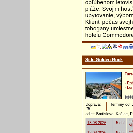
obľúbenom letovisk
pláže. Svojim hosť
ubytovanie, výborn
Klienti počas svo
tobogany umiestne
hotelu Commodore 
Side Golden Rock
Ture
-
Pob
-
Len
Doprava:
Termíny od: 13
odlet: Bratislava, Košice, 
La
13.08.2026
5 dní
Mi
La
13.08.2026
8 dní