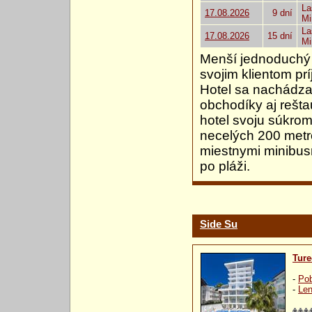
La
17.08.2026
9 dní
Mi
La
17.08.2026
15 dní
Mi
Menší jednoduchý 
svojim klientom pr
Hotel sa nachádza v
obchodíky aj rešta
hotel svoju súkro
necelých 200 metr
miestnymi minibus
po pláži.
Side Su
Ture
-
Pob
-
Len