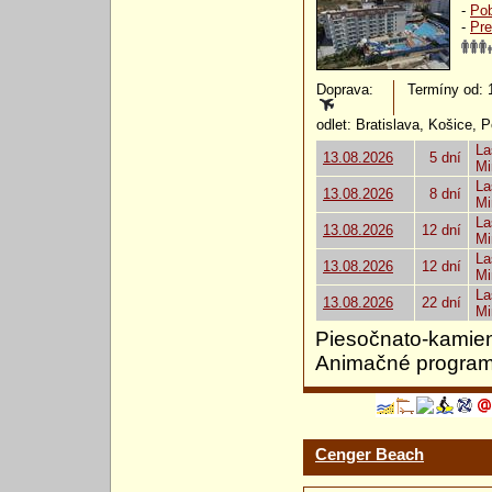
-
Pob
-
Pre
Doprava:
Termíny od: 13
odlet: Bratislava, Košice, 
La
13.08.2026
5 dní
Mi
La
13.08.2026
8 dní
Mi
La
13.08.2026
12 dní
Mi
La
13.08.2026
12 dní
Mi
La
13.08.2026
22 dní
Mi
Piesočnato-kamie
Animačné programy 
Cenger Beach