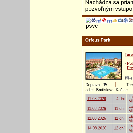
Nachádza sa priam
pozvoľným vstupom
Orfeus Park
Ture
-
Pob
-
Pre
Doprava:
Ter
odlet: Bratislava, Košice
La
11.08.2026
4 dni
Mi
La
11.08.2026
11 dní
Mi
La
11.08.2026
11 dní
Mi
La
14.08.2026
12 dní
Mi