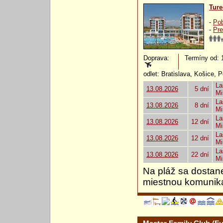
Ture
-
Pob
-
Pre
Doprava:
Termíny od: 13
odlet: Bratislava, Košice, 
La
13.08.2026
5 dní
Mi
La
13.08.2026
8 dní
Mi
La
13.08.2026
12 dní
Mi
La
13.08.2026
12 dní
Mi
La
13.08.2026
22 dní
Mi
Na pláž sa dostan
miestnou komunik