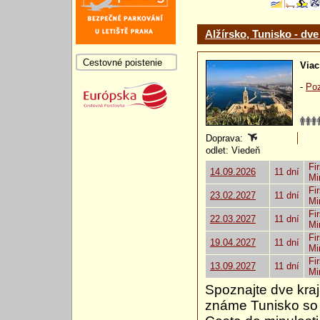
Alžírsko, Tunisko - dv
Cestovné poistenie
Viac
-
Poz
Doprava:
odlet: Viedeň
Fir
14.09.2026
11 dní
Mi
Fir
23.02.2027
11 dní
Mi
Fir
22.03.2027
11 dní
Mi
Fir
19.04.2027
11 dní
Mi
Fir
13.09.2027
11 dní
Mi
Spoznajte dve kraj
známe Tunisko so s