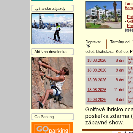
Tuni
Ham
Lyžiarske zájazdy
-
Pob
-
Gol
-
Pre
Doprava:
Termíny od: 1
odlet: Bratislava, Košice, 
Aktívna dovolenka
La
18.08.2026
8 dní
Mi
La
18.08.2026
8 dní
Mi
La
18.08.2026
8 dní
Mi
La
18.08.2026
11 dní
Mi
La
19.08.2026
8 dní
Mi
Golfové ihrisko cc
postieľka zdarma 
Go Parking
zábavné show.