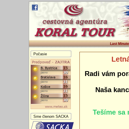
Last Minute
Počasie
Letná
Radi vám por
Naša kance
Tešíme sa 
Sme členom SACKA