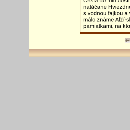
Cesta do minulosti
natáčané Hviezdne 
s vodnou fajkou a
málo známe Alžírs
pamiatkami, na kto