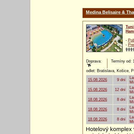
Medina Belisaire & Th
Tuni
Ham
-
Pob
-
Pre
Doprava:
Termíny od: 1
odlet: Bratislava, Košice, 
La
15.08.2026
9 dní
Mi
La
15.08.2026
12 dní
Mi
La
18.08.2026
8 dní
Mi
La
18.08.2026
8 dní
Mi
La
18.08.2026
8 dní
Mi
Hotelový komplex 