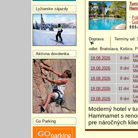
Tuni
Ham
Lyžiarske zájazdy
-
Pob
-
Gol
Doprava:
Termíny od: 1
odlet: Bratislava, Košice, 
Aktívna dovolenka
La
18.08.2026
8 dní
Mi
La
18.08.2026
8 dní
Mi
La
18.08.2026
8 dní
Mi
La
18.08.2026
11 dní
Mi
La
19.08.2026
8 dní
Mi
Moderný hotel v tu
Hammamet s reno
Go Parking
pre náročných klien