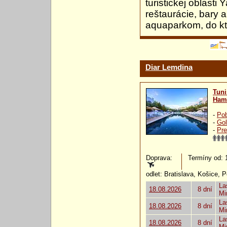
turistickej oblast
reštaurácie, bary
aquaparkom, do kt
Diar Lemdina
Tuni
Ham
-
Pob
-
Gol
-
Pre
Doprava:
Termíny od: 1
odlet: Bratislava, Košice, 
La
18.08.2026
8 dní
Mi
La
18.08.2026
8 dní
Mi
La
18.08.2026
8 dní
Mi