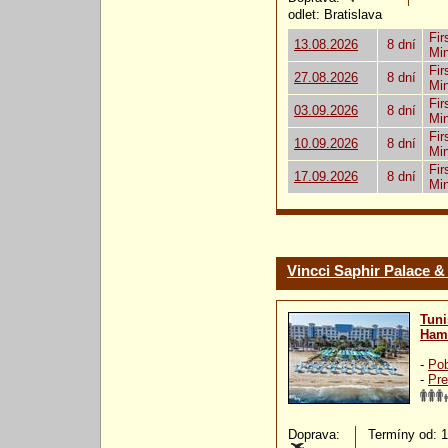
odlet: Bratislava
Fir
13.08.2026
8 dní
Mi
Fir
27.08.2026
8 dní
Mi
Fir
03.09.2026
8 dní
Mi
Fir
10.09.2026
8 dní
Mi
Fir
17.09.2026
8 dní
Mi
Vincci Saphir Palace &
Tuni
Ham
-
Pob
-
Pre
Doprava:
Termíny od: 18