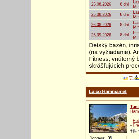
Las
25.08.2026
8 dní
Mi
Las
25.08.2026
8 dní
Mi
Las
26.08.2026
8 dní
Mi
Fir
25.09.2026
8 dní
Mi
Detský bazén, ihri
(na vyžiadanie). A
Fitness, vnútorný
skrášľujúcich proc
Laico Hammamet
Tuni
Ham
-
Pob
-
Pre
Doprava: