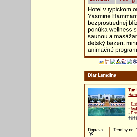
Mi
Hotel v typickom o
Yasmine Hammamet
bezprostrednej blí
ponúka wellness 
saunou a masážami
detský bazén, minik
animačné program
Diar Lemdina
Tuni
Ham
-
Pob
-
Gol
-
Pre
Doprava:
Termíny od: 1