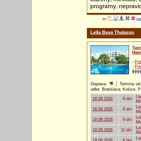
programy, nepravi
Lella Baya Thalasso
Tuni
Ham
-
Pob
-
Pre
Doprava:
Termíny od: 
odlet: Bratislava, Košice, 
La
18.08.2026
8 dní
Mi
La
18.08.2026
8 dní
Mi
La
18.08.2026
8 dní
Mi
La
18.08.2026
11 dní
Mi
La
19.08.2026
8 dní