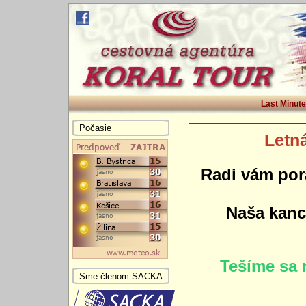
Last Minute
Počasie
Letná
Radi vám por
Naša kance
Tešíme sa 
Sme členom SACKA