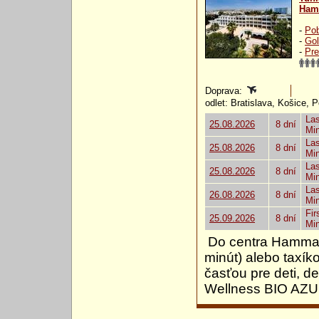
Ham
-
Pob
-
Gol
-
Pre
Doprava:
odlet: Bratislava, Košice, 
Las
25.08.2026
8 dní
Mi
Las
25.08.2026
8 dní
Mi
Las
25.08.2026
8 dní
Mi
Las
26.08.2026
8 dní
Mi
Fir
25.09.2026
8 dní
Mi
Do centra Hammam
minút) alebo taxí
časťou pre deti, d
Wellness BIO AZUR