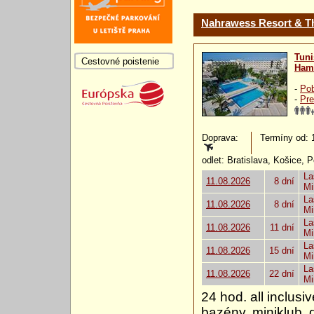
Nahrawess Resort & T
Tuni
Cestovné poistenie
Ham
-
Pob
-
Pre
Doprava:
Termíny od: 1
odlet: Bratislava, Košice, 
La
11.08.2026
8 dní
Mi
La
11.08.2026
8 dní
Mi
La
11.08.2026
11 dní
Mi
La
11.08.2026
15 dní
Mi
La
11.08.2026
22 dní
Mi
24 hod. all inclus
bazény, miniklub, 