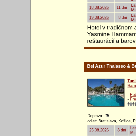
La
18.08.2026
11 dní
Mi
La
19.08.2026
8 dní
Mi
Hotel v tradičnom 
Yasmine Hammamet
reštaurácií a barov
Bel Azur Thalasso & 
Tuni
Ham
-
Pob
-
Pre
Doprava:
odlet: Bratislava, Košice, 
Las
25.08.2026
8 dní
Mi