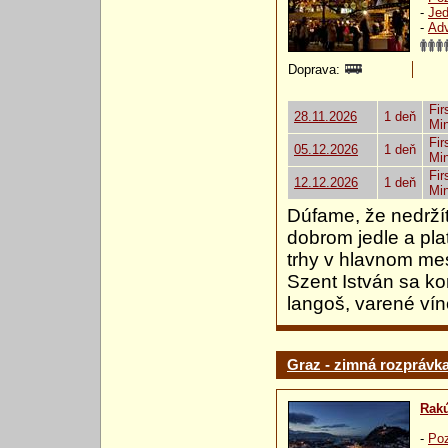
-
Jed
-
Ad
Doprava:
Fir
28.11.2026
1 deň
Mi
Fir
05.12.2026
1 deň
Mi
Fir
12.12.2026
1 deň
Mi
Dúfame, že nedržít
dobrom jedle a pla
trhy v hlavnom me
Szent István sa ko
langoš, varené ví
Graz - zimná rozprávk
Rak
-
Poz