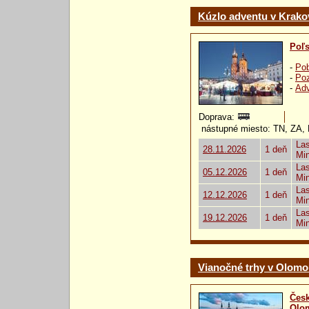
Kúzlo adventu v Krako
Poľ
-
Pob
-
Poz
-
Ad
Doprava:
nástupné miesto: TN, ZA,
Las
28.11.2026
1 deň
Mi
Las
05.12.2026
1 deň
Mi
Las
12.12.2026
1 deň
Mi
Las
19.12.2026
1 deň
Mi
Vianočné trhy v Olomo
Česk
Olo