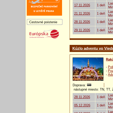
Las
17.11.2026
1 deň
Mi
Las
21.11.2026
1 deň
Mi
Las
28.11.2026
1 deň
Cestovné poistenie
Mi
Las
29.11.2026
1 deň
Mi
Kúzlo adventu vo Vied
Rak
-
Pob
-
Poz
-
Ad
Doprava:
nástupné miesto: TN, TT,
Las
28.11.2026
1 deň
Mi
Las
05.12.2026
1 deň
Mi
Las