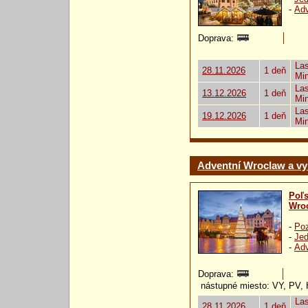
-
Ad
Doprava:
Las
28.11.2026
1 deň
Mi
Las
13.12.2026
1 deň
Mi
Las
19.12.2026
1 deň
Mi
Adventní Wroclaw a vy
Poľ
Wro
-
Poz
-
Jed
-
Ad
Doprava:
nástupné miesto: VY, PV,
Las
28.11.2026
1 deň