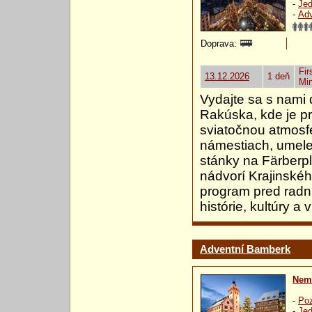
-
Jed
-
Ad
Doprava:
Fir
13.12.2026
1 deň
Mi
Vydajte sa s nami
Rakúska, kde je p
sviatočnou atmosfé
námestiach, umelec
stánky na Färberpl
nádvorí Krajinské
program pred radn
histórie, kultúry a
Adventní Bamberk
Nem
-
Poz
-
Jed