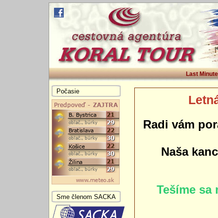
Last Minute
Počasie
Letná
Radi vám por
Naša kance
Tešíme sa 
Sme členom SACKA