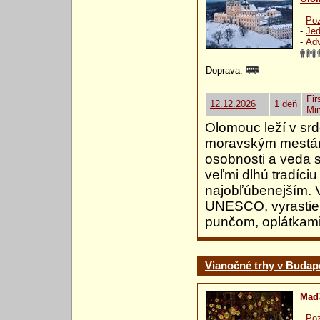
-
Poz
-
Jed
-
Ad
Doprava:
Fir
12.12.2026
1 deň
Mi
Olomouc leží v sr
moravským mestám. 
osobnosti a veda 
veľmi dlhú tradíci
najobľúbenejším. 
UNESCO, vyrastie 
punčom, oplátkami
Vianočné trhy v Budap
Maď
-
Poz