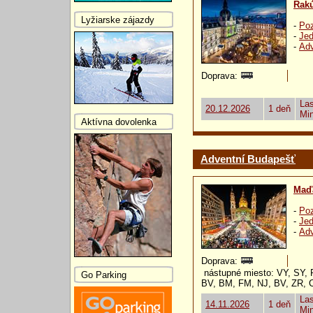
Rak
Lyžiarske zájazdy
-
Poz
-
Jed
-
Ad
Doprava:
Las
20.12.2026
1 deň
Mi
Aktívna dovolenka
Adventní Budapešť
Maď
-
Poz
-
Jed
-
Ad
Doprava:
nástupné miesto: VY, SY, 
Go Parking
BV, BM, FM, NJ, BV, ZR, 
Las
14.11.2026
1 deň
Mi