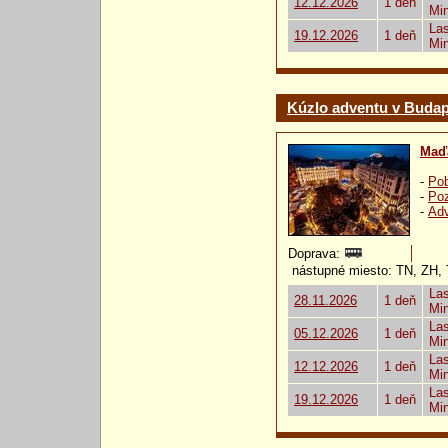
12.12.2026
1 deň
Mi
Las
19.12.2026
1 deň
Mi
Kúzlo adventu v Budap
Maď
-
Pob
-
Poz
-
Ad
Doprava:
nástupné miesto: TN, ZH, 
Las
28.11.2026
1 deň
Mi
Las
05.12.2026
1 deň
Mi
Las
12.12.2026
1 deň
Mi
Las
19.12.2026
1 deň
Mi