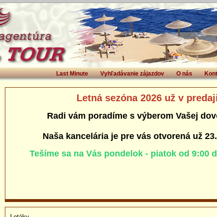
Last Minute
Vyhľadávanie zájazdov
O nás
Kont
Letná sezóna 2026 už v predaj
Radi vám poradíme s výberom Vašej dov
Naša kancelária je pre vás otvorená už 23
Tešíme sa na Vás pondelok - piatok od 9:00 
Letáky