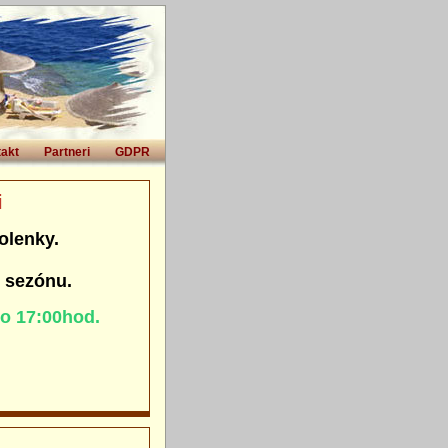
akt
Partneri
GDPR
i
olenky.
. sezónu.
do 17:00hod.