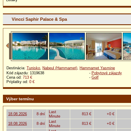
Vincci Saphir Palace & Spa
Destinácia:
Tunisko
,
Nabeul (Hammamet)
,
Hammamet Yasmine
Kód zájazdu: 1319638
-
Pobytové zájazdy
Cena od:
713 €
-
Golf
Príplatky od:
0 €
Výber termínu
Last
18.08.2026
8 dní
813 €
+0 €
Minute
Last
18.08.2026
8 dní
813 €
+0 €
Minute