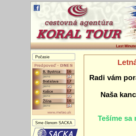
Last Minute
Počasie
Letná
Radi vám por
Naša kance
Tešíme sa 
Sme členom SACKA