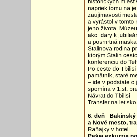
historických miest
napriek tomu na je
zaujímavosti mesta
a vyrástol v tomto
jeho života. Múze
ako dary k jubileá
a posmrtná maska 
Stalinova rodina p
ktorým Stalin cesto
konferenciu do Te
Po ceste do Tbilis
pamätník, staré m
– ide v podstate o
spomína v 1.st. pr
Návrat do Tbilisi
Transfer na letisk
6. deň Bakinský 
a Nové mesto, tr
Raňajky v hoteli
Pešia exkurzia p