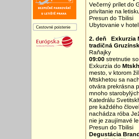
Večerný prílet do 
privítanie na letisk
Presun do Tbilisi
Ubytovanie v hotel
Cestovné poistenie
2. deň Exkurzia M
tradičná Gruzíns
Raňajky
09:00
stretnutie s
Exkurzia do
Mtsk
mesto, v ktorom ž
Mtskhetou sa nachá
otvára prekrásna 
mnoho starobylých 
Katedrálu Svetitsk
pre každého člove
nachádza róba Ježi
nie je zaujímavé le
Presun do Tbilisi
Degustácia Bran