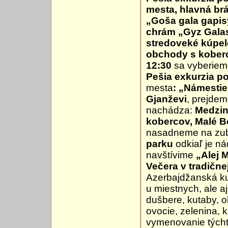
mesta, hlavná br
„Goša gala gapis
chrám „Gyz Galas
stredoveké kúpel
obchody s koberc
12:30
sa vyberie
Pešia exkurzia p
mesta
:
„Námestie
Gjanževi
, prejdem
nachádza:
Medzi
kobercov, Malé B
nasadneme na zub
parku
odkiaľ je ná
navštívime
„Alej 
Večera v tradične
Azerbajdžanská ku
u miestnych, ale aj
dušbere, kutaby, 
ovocie, zelenina, k
vymenovanie týcht