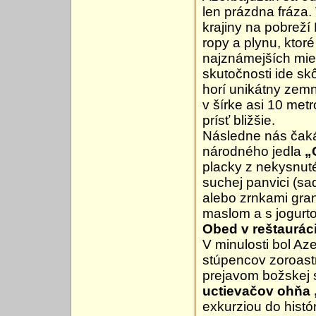
len prázdna fráza.
krajiny na pobrež
ropy a plynu, ktor
najznámejších mie
skutočnosti ide sk
horí unikátny zem
v šírke asi 10 met
prísť bližšie.
Následne nás čak
národného jedla
„
placky z nekysnut
suchej panvici (sa
alebo zrnkami gran
maslom a s jogurt
Obed v reštaurác
V minulosti bol Az
stúpencov zoroastr
prejavom božskej si
uctievačov ohňa
exkurziou do histó