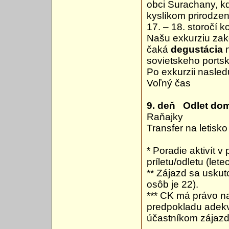
obci Surachany, kd
kyslíkom prirodzen
17. – 18. storočí 
Našu exkurziu za
čaká
degustácia
n
sovietskeho ports
Po exkurzii nasledu
Voľný čas
9. deň Odlet do
Raňajky
Transfer na letisk
* Poradie aktivít 
príletu/odletu (le
** Zájazd sa usku
osôb je 22).
*** CK má právo n
predpokladu adekv
účastníkom zájazd