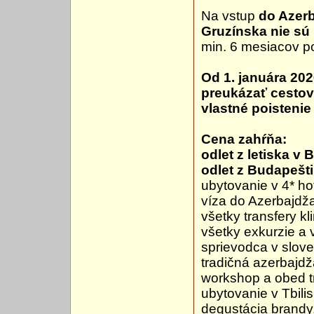
Na vstup
do Azer
Gruzínska nie sú
min. 6 mesiacov po
Od 1. januára 202
preukázať cestov
vlastné poistenie
Cena zahŕňa:
odlet z letiska v
odlet z Budapešti
ubytovanie v 4* ho
víza do Azerbajdž
všetky transfery 
všetky exkurzie a
sprievodca v slo
tradičná azerbajd
workshop a obed t
ubytovanie v Tbilis
degustácia brandy