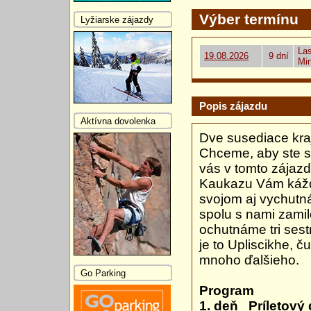
Výber termínu
Lyžiarske zájazdy
Las
19.08.2026
9 dní
Mi
Popis zájazdu
Aktívna dovolenka
Dve susediace kraj
Chceme, aby ste si 
vás v tomto zájazde
Kaukazu Vám káždá
svojom aj vychutná
spolu s nami zami
ochutnáme tri sest
je to Upliscikhe, č
mnoho ďalšieho.
Go Parking
Program
1. deň Príletový 