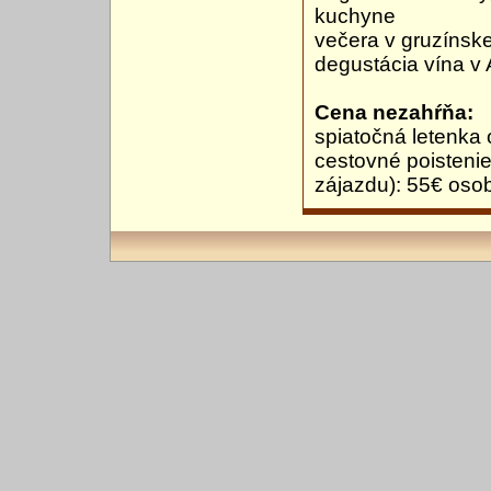
kuchyne
večera v gruzínske
degustácia vína v
Cena nezahŕňa:
spiatočná letenka 
cestovné poistenie
zájazdu): 55€ oso