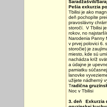
Saradžašvili/Saraj
Pešia exkurzia po 
Tbilisi je ako magn
deň pochopíte pre
pravoslávny chrám
storočí. V Tbilisi
rokov, no najstar
Narodenia Panny Má
v prvej polovici 6.
storočie) je zaují
miesto, kde sú umi
nachádza kríž sväte
a údajne je upevn
pamiatku súčasnej
lanovke vyvezieme
užijete nádherný v
T
radična gruzíns
Noc v Tbilisi
3. deň Exkurzia 
gruzínskej kuchy