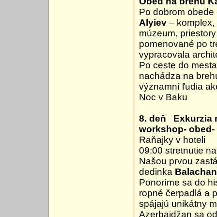
Obed na brehu K
Po dobrom obede 
Alyiev
– komplex,
múzeum, priestory 
pomenované po tre
vypracovala archit
Po ceste do mesta
nachádza na brehu
významní ľudia a
Noc v Baku
8. deň Exkurzia 
workshop- obed- 
Raňajky v hoteli
09:00 stretnutie n
Našou prvou zastá
dedinka
Balacha
Ponoríme sa do his
ropné čerpadlá a 
spájajú unikátny mi
Azerbajdžan sa o