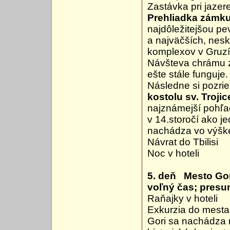
Zastávka pri jazer
Prehliadka zámku
najdôležitejšou pe
a najväčších, nesk
komplexov v Gruzí
Návšteva chrámu z 
ešte stále funguje.
Následne si pozri
kostolu sv. Trojic
najznámejší pohľad
v 14.storočí ako j
nachádza vo výšk
Návrat do Tbilisi
Noc v hoteli
5. deň Mesto Gor
voľný čas; presu
Raňajky v hoteli
Exkurzia do mest
Gori sa nachádza m