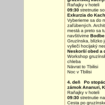
Raňajky v hoteli
09:30
stretnutie s
Exkurzia do Kach
Vyberieme sa do 
zaľúbených. Archi
mestá a preto sa t
navštívime
Bodbe
Gruzínska, blízko 
vylieči hocijaký 
Neskorší obed a 
Workshop gruzínsk
chleba
Návrat to Tbilisi
Noc v Tbilisi
4. deň Po stopách
zámok Ananuri, Ka
Raňajky v hoteli
09:30
stretnutie n
Cesta po gruzínske