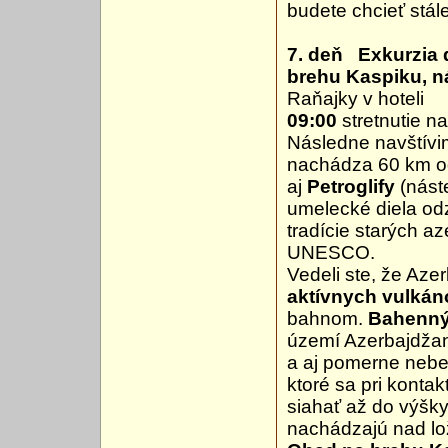
budete chcieť stále
7. deň Exkurzia 
brehu Kaspiku, n
Raňajky v hoteli
09:00
stretnutie n
Následne navštív
nachádza 60 km o
aj
Petroglify
(náste
umelecké diela odz
tradície starých a
UNESCO.
Vedeli ste, že Aze
aktívnych vulkán
bahnom.
Bahennýc
území Azerbajdžan
a aj pomerne nebe
ktoré sa pri kont
siahať až do výšky
nachádzajú nad lo