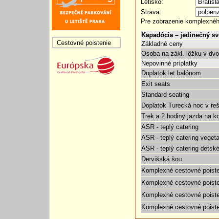
Letisko:
Strava:
Pre zobrazenie komplexnéh
Kapadócia – jedinečný sv
Cestovné poistenie
Základné ceny
Osoba na zákl. lôžku v dvo
Nepovinné príplatky
Doplatok let balónom
Exit seats
Standard seating
Doplatok Turecká noc v reš
Trek a 2 hodiny jazda na k
ASR - teplý catering
ASR - teplý catering veget
ASR - teplý catering dets
Dervišská šou
Komplexné cestovné poiste
Komplexné cestovné poist
Komplexné cestovné poist
Komplexné cestovné pois