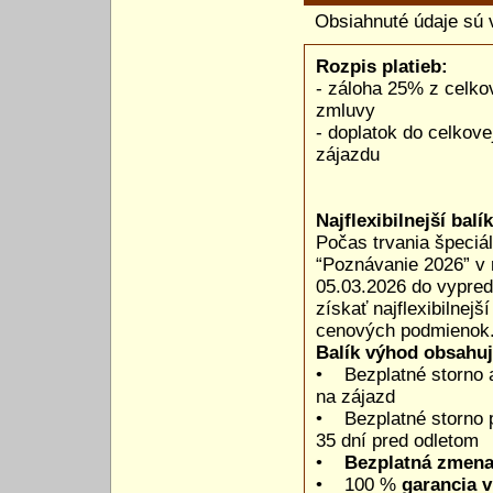
Obsiahnuté údaje sú 
Rozpis platieb:
- záloha 25% z celkov
zmluvy
- doplatok do celkov
zájazdu
Najflexibilnejší bal
Počas trvania špeci
“Poznávanie 2026” v 
05.03.2026 do vypre
získať najflexibilnejší
cenových podmienok
Balík výhod obsahuj
• Bezplatné storno 
na zájazd
• Bezplatné storno p
35 dní pred odletom
•
Bezplatná zmen
• 100 %
garancia 