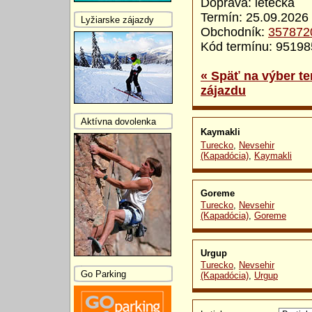
Doprava: letecká
Termín: 25.09.2026 
Lyžiarske zájazdy
Obchodník:
357872
Kód termínu: 9519
« Späť na výber te
zájazdu
Aktívna dovolenka
Kaymakli
Turecko
,
Nevsehir
(Kapadócia)
,
Kaymakli
Goreme
Turecko
,
Nevsehir
(Kapadócia)
,
Goreme
Urgup
Turecko
,
Nevsehir
Go Parking
(Kapadócia)
,
Urgup