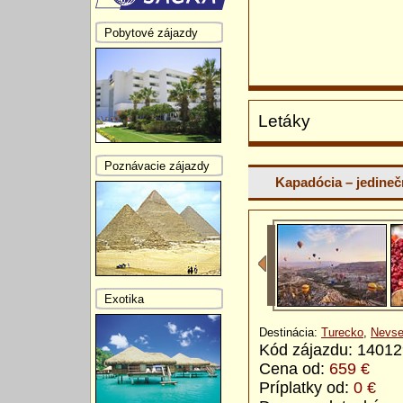
Pobytové zájazdy
Letáky
Poznávacie zájazdy
Kapadócia – jedineč
Exotika
Destinácia:
Turecko
,
Nevse
Kód zájazdu: 1401
Cena od:
659 €
Príplatky od:
0 €