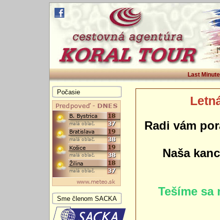
Last Minute
Počasie
Letná
Radi vám por
Naša kance
Tešíme sa 
Sme členom SACKA