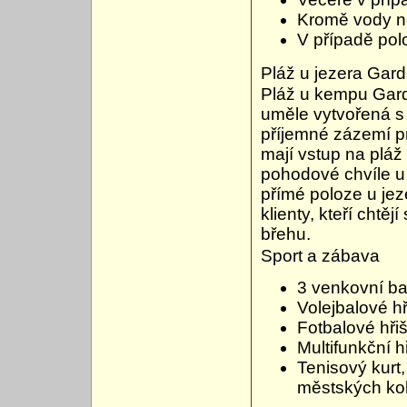
Kromě vody ne
V případě pol
Pláž u jezera Gar
Pláž u kempu Gard
uměle vytvořená s
příjemné zázemí p
mají vstup na pláž
pohodové chvíle u
přímé poloze u jeze
klienty, kteří chtě
břehu.
Sport a zábava
3 venkovní b
Volejbalové hř
Fotbalové hřiš
Multifunkční h
Tenisový kurt,
městských kol