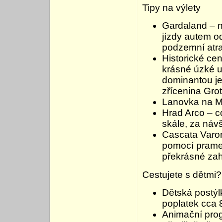
Tipy na výlety
Gardaland – ne
jízdy autem o
podzemní atra
Historické ce
krásné úzké u
dominantou je 
zřícenina Grot
Lanovka na M
Hrad Arco – 
skále, za návš
Cascata Varon
pomocí pramen
překrásné za
Cestujete s dětmi?
Dětská postýl
poplatek cca 
Animační progr