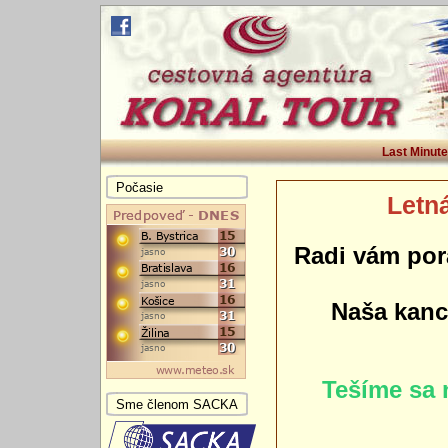
Last Minute
Počasie
Letná
Radi vám por
Naša kance
Tešíme sa 
Sme členom SACKA