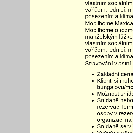
vlastním sociální
vařičem, lednicí, 
posezením a klimat
Mobilhome Maxica
Mobilhome o rozmě
manželským lůžke
vlastním sociální
vařičem, lednicí, 
posezením a klimat
Stravování vlastní
Základní cena
Klienti si mo
bungalovu/mo
Možnost snída
Snídaně nebo p
rezervaci for
osoby v rezer
organizaci na
Snídaně serv
Večeře v pří