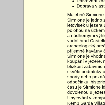
Parkování zd
Doprava vlast
Malebné Sirmione 
Sirmione je jedno 
letovisek u jezera
polohou na úzkém 
a nádhernými výhl
vodní hrad Castell
archeologický areá
příjemné kavárny č
Sirmione je vhodné
koupání v jezeře, 
blízkost zábavních 
skvělé podmínky pr
sporty nebo poznáv
odpočinku, histori
času je Sirmione ide
dovolenou u jezer
Ubytování v kempu
Kemp Garda Villag