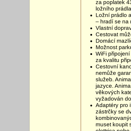
za poplatek 4
ložního prádla
Ložní prádlo a
– hradí se na
Vlastní dopra
Cestovat můž
Domácí mazlíč
Možnost park
WiFi připojen
za kvalitu při
Cestovní kanc
nemůže garant
služeb. Anima
jazyce. Anima
věkových kate
vyžadován doz
Adaptéry pro 
zástrčky se d
kombinovaných
muset koupit s
elettrica nebo