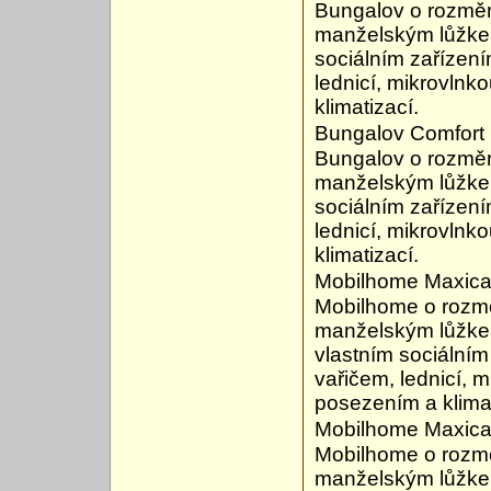
Bungalov o rozměr
manželským lůžke
sociálním zařízen
lednicí, mikrovlnk
klimatizací.
Bungalov Comfort 
Bungalov o rozměr
manželským lůžke
sociálním zařízen
lednicí, mikrovlnk
klimatizací.
Mobilhome Maxica
Mobilhome o rozmě
manželským lůžke
vlastním sociální
vařičem, lednicí, 
posezením a klimat
Mobilhome Maxicar
Mobilhome o rozmě
manželským lůžke