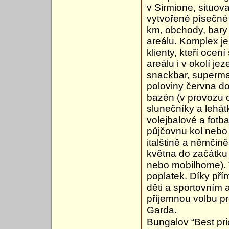
v Sirmione, situov
vytvořené písečné
km, obchody, bary
areálu. Komplex je
klienty, kteří ocen
areálu i v okolí je
snackbar, supermar
poloviny června do
bazén (v provozu o
slunečníky a lehátk
volejbalové a fotbal
půjčovnu kol nebo 
italštině a němčině
května do začátku 
nebo mobilhome). 
poplatek. Díky pří
děti a sportovním 
příjemnou volbu p
Garda.
Bungalov “Best pr