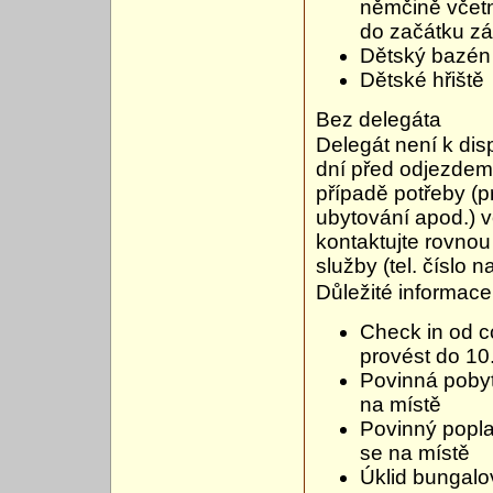
němčině včetně
do začátku zář
Dětský bazén
Dětské hřiště
Bez delegáta
Delegát není k dis
dní před odjezdem 
případě potřeby (p
ubytování apod.) v
kontaktujte rovnou 
služby (tel. číslo 
Důležité informace
Check in od c
provést do 10
Povinná pobyt
na místě
Povinný popla
se na místě
Úklid bungal