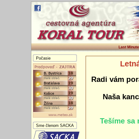
Last Minute
Počasie
Letná
Radi vám por
Naša kance
Tešíme sa 
Sme členom SACKA