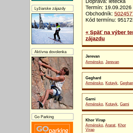
Doprava: letecká
Termín: 19.09.2026 
Lyžiarske zájazdy
Obchodník:
502457
Kód termínu: 9517
« Späť na výber te
zájazdu
Aktívna dovolenka
Jerevan
Arménsko
,
Jerevan
Geghard
Arménsko
,
Kotayk
,
Geghar
Garni
Arménsko
,
Kotayk
,
Garni
Go Parking
Khor Virap
Arménsko
,
Ararat
,
Khor
Virap