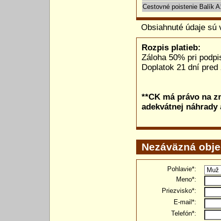
Cestovné poistenie Balík A
Obsiahnuté údaje sú 
Rozpis platieb:
Záloha 50% pri podp
Doplatok 21 dní pred
**CK má právo na z
adekvátnej náhrady 
Nezáväzná obj
Pohlavie*:
Meno*:
Priezvisko*:
E-mail*:
Telefón*: