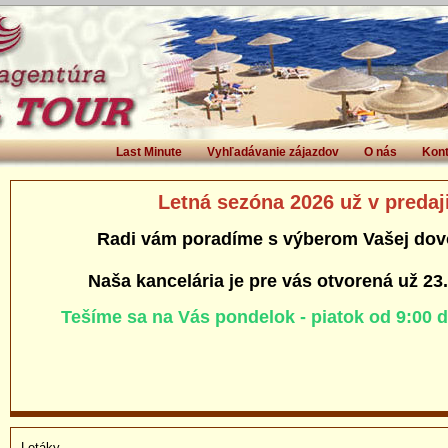
Last Minute
Vyhľadávanie zájazdov
O nás
Kont
Letná sezóna 2026 už v predaj
Radi vám poradíme s výberom Vašej dov
Naša kancelária je pre vás otvorená už 23
Tešíme sa na Vás pondelok - piatok od 9:00 
Letáky