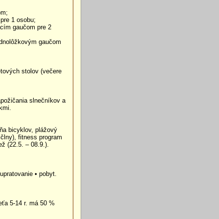
om;
pre 1 osobu;
dacím gaučom pre 2
 jednolôžkovým gaučom
tových stolov (večere
požičania slnečníkov a
kmi.
vňa bicyklov, plážový
 člny), fitness program
 (22.5. – 08.9.).
 upratovanie • pobyt.
eťa 5-14 r. má 50 %