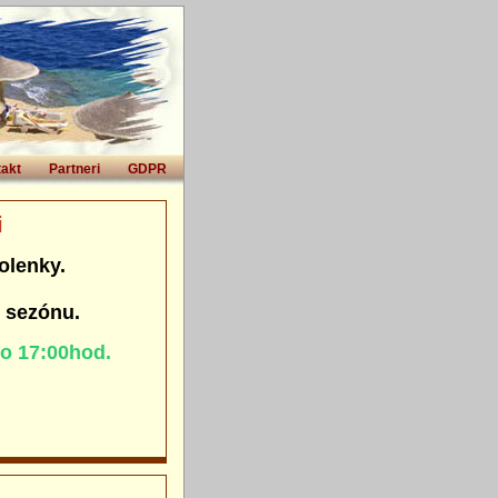
akt
Partneri
GDPR
i
olenky.
. sezónu.
do 17:00hod.