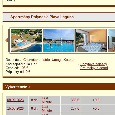
Apartmány Polynesia Plava Laguna
Destinácia:
Chorvátsko
,
Istria
,
Umag - Katoro
Kód zájazdu: 1400771
-
Pobytové zájazdy
Cena od:
106 €
-
Pre rodiny s deťmi
Príplatky od:
0 €
Výber termínu
Last
08.08.2026
8 dní
308 €
+0 €
Minute
Last
15.08.2026
8 dní
237 €
+0 €
Minute