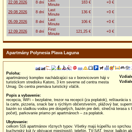
Last
22.08.2026
8 dní
183 €
+0 €
Minute
Last
29.08.2026
8 dní
136 €
+0 €
Minute
Last
05.09.2026
8 dní
106 €
+0 €
Minute
First
12.09.2026
8 dní
121,25 €
+0 €
Minute
Apartmány Polynesia Plava Laguna
Poloha:
Vzdial
apartmánový komplex nachádzajúci sa v borovicovom háji v
Vzdial
turistickom stredisku Katoro, 3 km severne od centra mesta
Umag. Do centra premáva turistický vláčik.
Popis a vybavenie:
recepcia, WiFi – bezplatne, trezor na recepcii (za poplatok), reštaurácia 
la carte, pizzeria, snack bar s rýchlym občerstvením, plážový bar, super
bazén so sladkou vodou pre dospelých, bazén pre deti, slnečná terasa s 
počet), parkovanie priamo pri apartmánoch – za poplatok.
Ubytovanie:
celkom 516 apartmánov rôznych typov. Všetky majú kúpeľňu so sprchou
kuchynský kút (v obývacej miestnosti), telefón, TV-SAT, trezor, balkón al