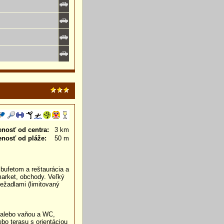
enosť od centra:
3 km
enosť od pláže:
50 m
s bufetom a reštaurácia a
market, obchody. Veľký
ležadlami (limitovaný
 alebo vaňou a WC,
ebo terasu s orientáciou