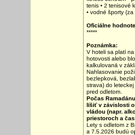
tenis • 2 tenisové 
• vodné športy (za
Oficiálne hodnote
*****
Poznámka:
V hoteli sa platí n
hotovosti alebo blo
kalkulovaná v zákl
Nahlasovanie poži
bezlepková, bezlak
strava) do letecke
pred odletom.
Počas Ramadánu 1
líšiť v závislos
vládou (napr. al
priestoroch a ča
Lety s odletom z B
a 7.5.2026 budú o