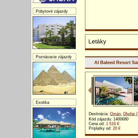
Pobytové zájazdy
Letáky
Poznávacie zájazdy
Al Baleed Resort Sa
Exotika
Destinácia:
Omán
,
Dhofar (
Kód zájazdu: 1400680
Cena od:
1 516 €
Príplatky od:
20 €