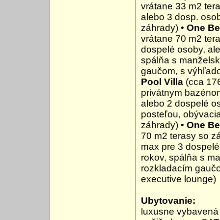
vrátane 33 m2 tera
alebo 3 dosp. osob
záhrady) •
One Be
vrátane 70 m2 ter
dospelé osoby, ale
spálňa s manželsk
gaučom, s výhľad
Pool Villa
(cca 176
privátnym bazénom
alebo 2 dospelé os
posteľou, obývaci
záhrady) •
One Be
70 m2 terasy so z
max pre 3 dospelé 
rokov, spálňa s m
rozkladacím gaučom
executive lounge)
Ubytovanie:
luxusne vybavená 