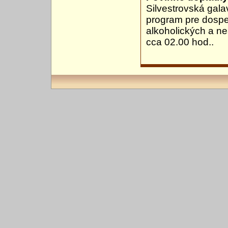
Silvestrovská gala
program pre dosp
alkoholických a n
cca 02.00 hod..