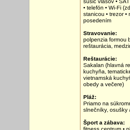
sušič vlasov • SAT
• telefón • Wi-Fi 
stanicou • trezor •
posedením
Stravovanie:
polpenzia formou b
reštaurácia, medz
Reštaurácie:
Sakalan (hlavná re
kuchyňa, tematické
vietnamská kuchyň
obedy a večere)
Pláž:
Priamo na súkromn
slnečníky, osušky
Šport a zábava:
fitness centrum • pl