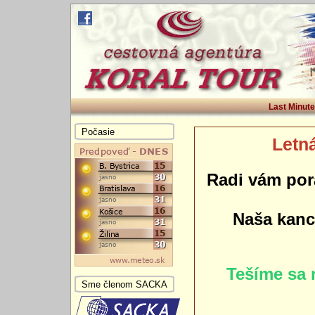
Last Minute
Počasie
Letná
Radi vám por
Naša kance
Tešíme sa 
Sme členom SACKA