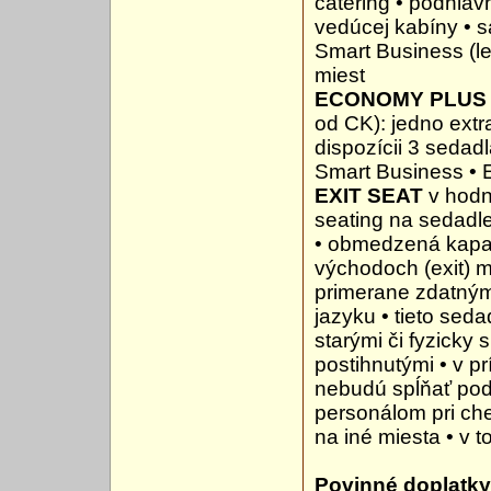
catering • podhlav
vedúcej kabíny • s
Smart Business (le
miest
ECONOMY PLUS
od CK): jedno extr
dispozícii 3 sedadl
Smart Business • 
EXIT SEAT
v hodn
seating na sedadl
• obmedzená kapac
východoch (exit) 
primerane zdatným
jazyku • tieto se
starými či fyzicky
postihnutými • v pr
nebudú spĺňať pod
personálom pri ch
na iné miesta • v 
Povinné doplatky