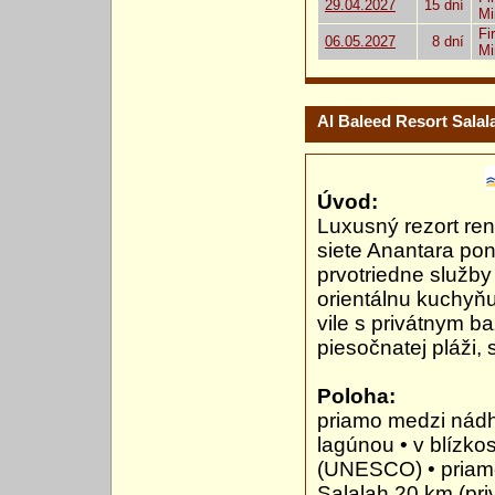
29.04.2027
15 dní
Mi
Fi
06.05.2027
8 dní
Mi
Al Baleed Resort Salal
Úvod:
Luxusný rezort re
siete Anantara po
prvotriedne služby
orientálnu kuchyňu
vile s privátnym ba
piesočnatej pláži,
Poloha:
priamo medzi nád
lagúnou • v blízko
(UNESCO) • priamo 
Salalah 20 km (pri