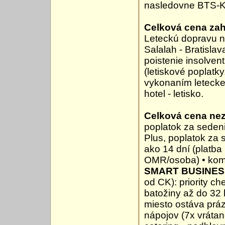
nasledovne BTS-
Celková cena zah
Leteckú dopravu na
Salalah - Bratisla
poistenie insolven
(letiskové poplatk
vykonaním leteckej
hotel - letisko.
Celková cena ne
poplatok za seden
Plus, poplatok za s
ako 14 dní (platba
OMR/osoba) • kom
SMART BUSINES
od CK): priority ch
batožiny až do 32 k
miesto ostáva práz
nápojov (7x vrátan