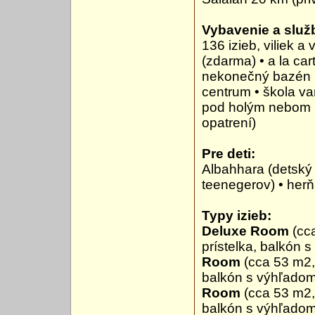
Vybavenie a služb
136 izieb, viliek 
(zdarma) • a la cart
nekonečný bazén (
centrum • škola va
pod holým nebom (
opatrení)
Pre deti:
Albahhara (detský k
teenegerov) • herň
Typy izieb:
Deluxe Room
(cc
prístelka, balkón 
Room
(cca 53 m2,
balkón s výhľadom
Room
(cca 53 m2,
balkón s výhľadom