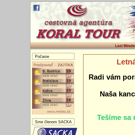
Last Minute
Počasie
Letná
Radi vám por
Naša kance
Tešíme sa 
Sme členom SACKA