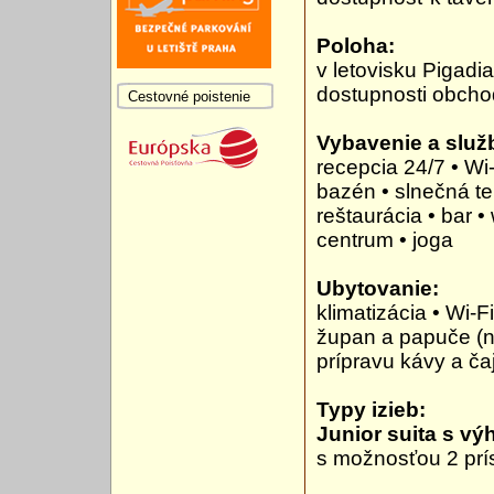
Poloha:
v letovisku Pigadi
dostupnosti obchody
Cestovné poistenie
Vybavenie a služb
recepcia 24/7 • Wi
bazén • slnečná te
reštaurácia • bar 
centrum • joga
Ubytovanie:
klimatizácia • Wi-F
župan a papuče (n
prípravu kávy a ča
Typy izieb:
Junior suita s v
s možnosťou 2 prís