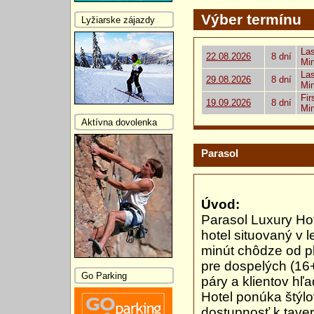
Výber termínu
Lyžiarske zájazdy
Las
22.08.2026
8 dní
Mi
Las
29.08.2026
8 dní
Mi
Fir
19.09.2026
8 dní
Mi
Aktívna dovolenka
Parasol
Úvod:
Parasol Luxury Ho
hotel situovaný v 
minút chôdze od pl
pre dospelých (16+
Go Parking
páry a klientov hľa
Hotel ponúka štýlo
dostupnosť k tav