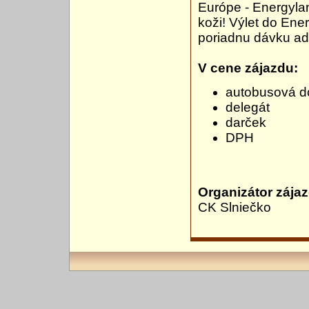
Európe - Energyla
koži! Výlet do En
poriadnu dávku ad
V cene zájazdu:
autobusová d
delegát
darček
DPH
Organizátor zája
CK Slniečko