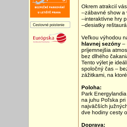
Okrem atrakcií vás
--zábavné show a 
--interaktívne hry p
--desiatky reštaurá
Cestovné poistenie
Veľkou výhodou na
hlavnej sezóny
– 
príjemnejšia atmosf
bez dlhého čakani
Tento výlet je ideál
spoločný čas – bez
zážitkami, na ktor
Poloha:
Park Energylandia
na juhu Poľska pri
najväčších južnýc
dve hodiny cesty o
Doprava: