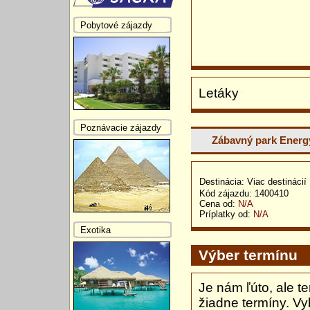
Pobytové zájazdy
Letáky
Poznávacie zájazdy
Zábavný park Energ
Destinácia: Viac destinácií
Kód zájazdu: 1400410
Cena od:
N/A
Príplatky od:
N/A
Exotika
Výber termínu
Je nám ľúto, ale t
žiadne termíny. Vy