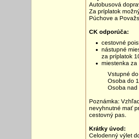
Autobusová doprav
Za príplatok možn
Púchove a Považsk
CK odporúča:
cestovné pois
nástupné mies
za príplatok 1
miestenka za 
Vstupné do zába
Osoba do 140 
Osoba nad 140
Poznámka: Vzhľado
nevyhnutné mať pr
cestovný pas.
Krátky úvod:
Celodenný výlet d