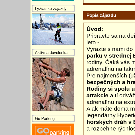
Lyžiarske zájazdy
Popis zájazdu
Úvod:
Pripravte sa na de
leto.-
Vyrazte s nami do
Aktívna dovolenka
parku v strednej
rodiny. Čaká vás m
adrenalínu na takm
Pre najmenších (už
bezpečných a hra
Rodiny si spolu u
atrakcie
a tí odvá
adrenalínu na ext
A ak máte doma ma
legendárny Hyper
Go Parking
horských dráh v
a rozbehne rýchlo