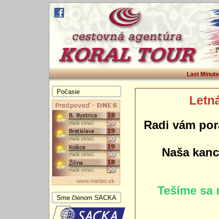
Last Minute
Počasie
Letná
Radi vám por
Naša kance
Tešíme sa 
Sme členom SACKA