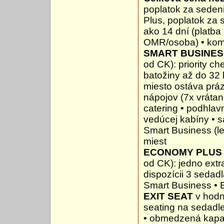
poplatok za seden
Plus, poplatok za s
ako 14 dní (platba
OMR/osoba) • kom
SMART BUSINES
od CK): priority ch
batožiny až do 32 k
miesto ostáva práz
nápojov (7x vrátan
catering • podhlav
vedúcej kabíny • s
Smart Business (le
miest
ECONOMY PLU
od CK): jedno extr
dispozícii 3 sedadl
Smart Business • 
EXIT SEAT
v hodn
seating na sedadl
• obmedzená kapac