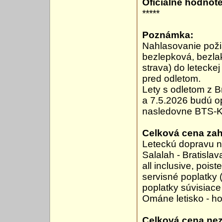
Oficiálne hodnote
*****
Poznámka:
Nahlasovanie poži
bezlepková, bezlak
strava) do letecke
pred odletom.
Lety s odletom z B
a 7.5.2026 budú o
nasledovne BTS-
Celková cena zah
Leteckú dopravu n
Salalah - Bratisla
all inclusive, pois
servisné poplatky 
poplatky súvisiace
Ománe letisko - hot
Celková cena ne