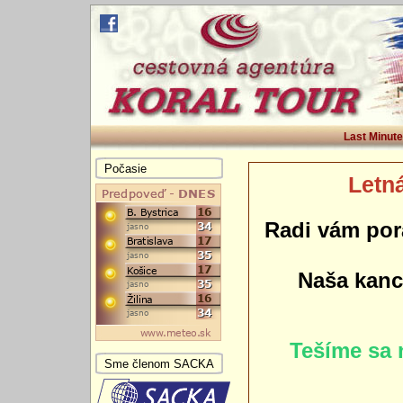
Last Minute
Počasie
Letná
Radi vám por
Naša kance
Tešíme sa 
Sme členom SACKA