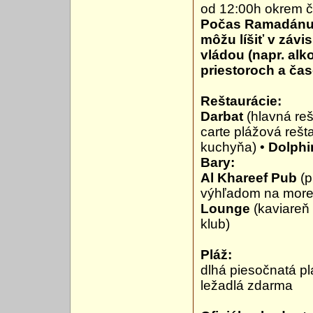
od 12:00h okrem č
Počas Ramadánu 17
môžu líšiť v záv
vládou (napr. al
priestoroch a ča
Reštaurácie:
Darbat
(hlavná reš
carte plážová rešt
kuchyňa) •
Dolphi
Bary:
Al Khareef Pub
(p
výhľadom na more,
Lounge
(kaviareň 
klub)
Pláž:
dlhá piesočnatá p
ležadlá zdarma