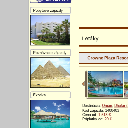
Pobytové zájazdy
Letáky
Poznávacie zájazdy
Crowne Plaza Resor
Exotika
Destinácia:
Omán
,
Dhofar (
Kód zájazdu: 1400403
Cena od:
1 513 €
Príplatky od:
20 €