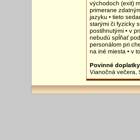
východoch (exit) 
primerane zdatným
jazyku • tieto se
starými či fyzicky
postihnutými • v pr
nebudú spĺňať pod
personálom pri ch
na iné miesta • v 
Povinné doplatky
Vianočná večera, 