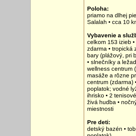
Poloha:
priamo na dlhej pi
Salalah • cca 10 k
Vybavenie a služb
celkom 153 izieb •
zdarma • tropická 
bary (plážový, pri 
• slnečníky a ležad
wellness centrum (
masáže a rôzne pro
centrum (zdarma) •
poplatok; vodné ly
ihrisko • 2 tenisov
živá hudba • nočný
miestnosti
Pre deti:
detský bazén • tob
poplatok)