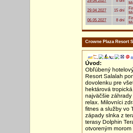
29.04.2027
8 dní
Mi
Fi
29.04.2027
15 dní
Mi
Fi
06.05.2027
8 dní
Mi
Crowne Plaza Resort S
Úvod:
Obľúbený hotelový
Resort Salalah po
dovolenku pre vše
hektárová tropická
najväčšie záhrady 
relax. Milovníci z
fitnes a služby vo
západy slnka z te
terasy Dolphin Ter
otvoreným morom 