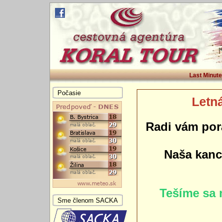
Last Minute
Počasie
Letná
Radi vám por
Naša kance
Tešíme sa 
Sme členom SACKA