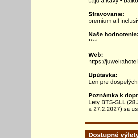
čaju a kávy • balk
Stravovanie:
premium all inclus
Naše hodnotenie
****
Web:
https://juweirahote
Upútavka:
Len pre dospelých
Poznámka k dopr
Lety BTS-SLL (28.
a 27.2.2027) sa us
Dostupné výlet