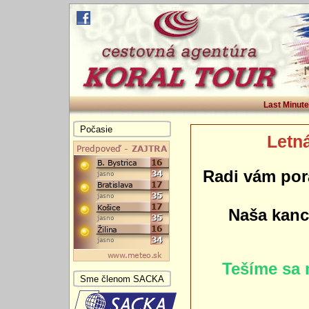
Last Minute
Počasie
Letná
Radi vám por
Naša kance
Tešíme sa 
Sme členom SACKA