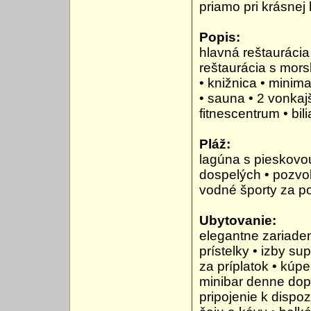
priamo pri krásne
Popis:
hlavná reštaurácia
reštaurácia s morsk
• knižnica • minim
• sauna • 2 vonkaj
fitnescentrum • bili
Pláž:
lagúna s pieskovo
dospelých • pozvoľ
vodné športy za p
Ubytovanie:
elegantne zariade
prístelky • izby su
za príplatok • kúp
minibar denne dopĺ
pripojenie k dispoz