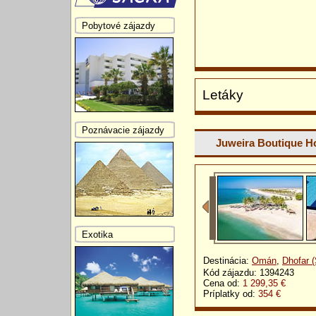
Pobytové zájazdy
Letáky
Poznávacie zájazdy
Juweira Boutique Ho
Exotika
Destinácia:
Omán
,
Dhofar (
Kód zájazdu: 1394243
Cena od:
1 299,35 €
Príplatky od:
354 €