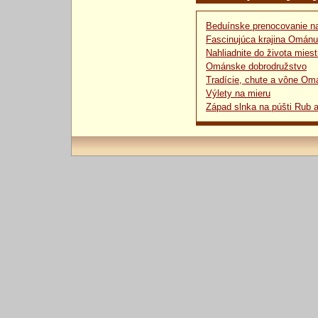
Beduínske prenocovanie na
Fascinujúca krajina Ománu
Nahliadnite do života mies
Ománske dobrodružstvo
Tradície, chute a vône Om
Výlety na mieru
Západ slnka na púšti Rub a