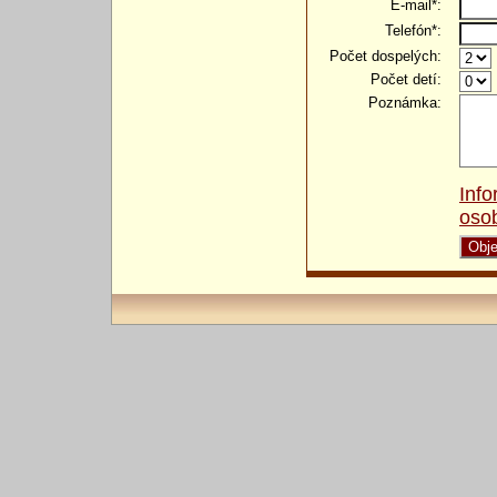
E-mail*:
Telefón*:
Počet dospelých:
Počet detí:
Poznámka:
Info
oso