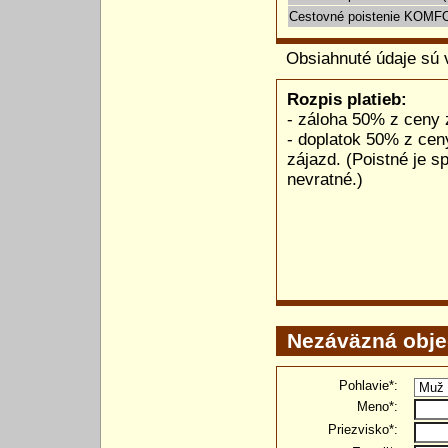
Cestovné poistenie KOMF
Obsiahnuté údaje sú 
Rozpis platieb:
- záloha 50% z ceny 
- doplatok 50% z cen
zájazd. (Poistné je s
nevratné.)
Nezáväzná obj
Pohlavie*:
Meno*:
Priezvisko*: