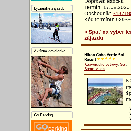
Doprava: letecká
Termín: 17.08.2026 
Lyžiarske zájazdy
Obchodník:
313719
Kód termínu: 9293
« Späť na výber te
zájazdu
Aktívna dovolenka
Hilton Cabo Verde Sal
Resort
Kapverdské ostrovy
,
Sal
,
Santa Maria
Ná
mo
šp
mo
Go Parking