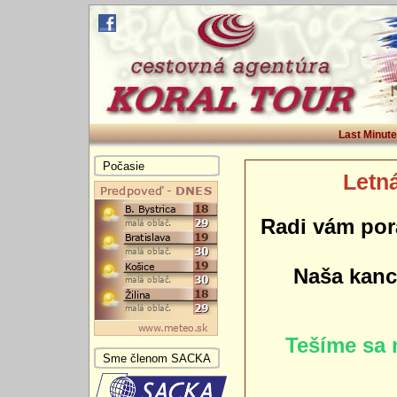
Last Minute
Počasie
Letná
Radi vám por
Naša kance
Tešíme sa 
Sme členom SACKA