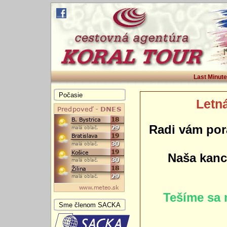
Last Minute
Počasie
Letná
Radi vám por
Naša kance
Tešíme sa 
Sme členom SACKA