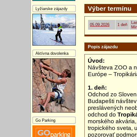
Výber termínu
Lyžiarske zájazdy
Las
05.09.2026
1 deň
Mi
Popis zájazdu
Aktívna dovolenka
Úvod:
Návšteva ZOO a na
Európe – Tropikári
1. deň:
Odchod zo Slovens
Budapešti návšte
preslávených neo
odchod do
Tropik
Go Parking
morského akvária,
tropického sveta, 
pozorovať podmorsk