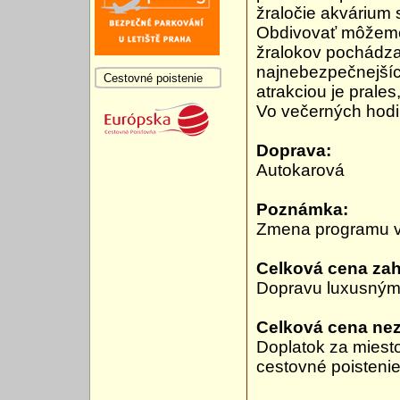
žraločie akvárium
Obdivovať môžeme
žralokov pochádzaj
najnebezpečnejší
Cestovné poistenie
atrakciou je prales
Vo večerných hodi
Doprava:
Autokarová
Poznámka:
Zmena programu v
Celková cena zah
Dopravu luxusným
Celková cena ne
Doplatok za miesto
cestovné poistenie