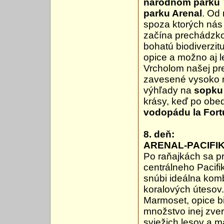
národnom parku 
parku Arenal
. Od
spoza ktorých nás
začína prechádzko
bohatú biodiverzit
opice a možno aj 
Vrcholom našej pr
zavesené vysoko n
výhľady na
sopku
krásy, keď po obe
vodopádu la For
8. deň:
ARENAL-PACIFI
Po raňajkách sa 
centrálneho Pacifi
snúbi ideálna komb
koralových útesov
Marmoset, opice bi
množstvo inej zver
sviežich lesov a m