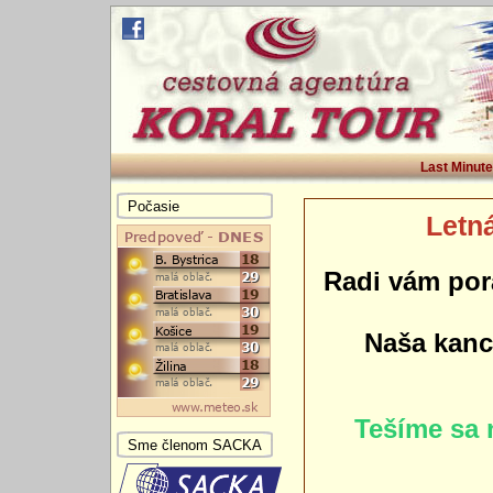
Last Minute
Počasie
Letná
Radi vám por
Naša kance
Tešíme sa 
Sme členom SACKA