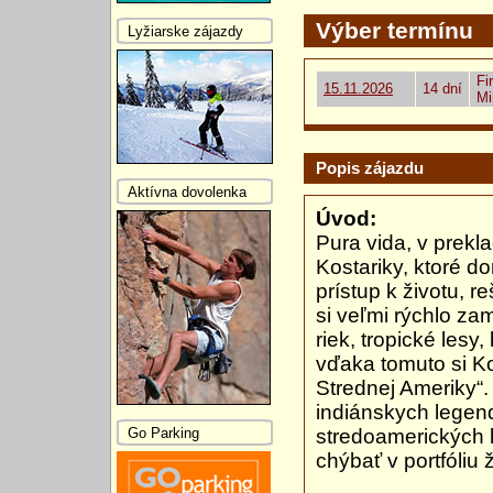
Výber termínu
Lyžiarske zájazdy
Fi
15.11.2026
14 dní
Mi
Popis zájazdu
Aktívna dovolenka
Úvod:
Pura vida, v prekla
Kostariky, ktoré d
prístup k životu, r
si veľmi rýchlo zam
riek, tropické lesy
vďaka tomuto si Ko
Strednej Ameriky“
indiánskych legend
Go Parking
stredoamerických k
chýbať v portfóliu