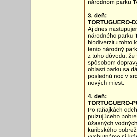
národnom parku
T
3. deň:
TORTUGUERO-D
Aj dnes nastupujem
národného parku
biodiverzitu tohto
tento národný park
z toho dôvodu, že 
spôsobom dopravy
oblasti parku sa dá
poslednú noc v srd
nových miest.
4. deň:
TORTUGUERO-P
Po raňajkách odc
pulzujúceho pobr
úžasných vodných
karibského pobrež
vychutnáme si krás