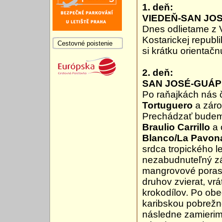
1. deň:
VIEDEŇ-SAN JO
Dnes odlietame z
Kostarickej republ
Cestovné poistenie
si krátku orientač
2. deň:
SAN JOSÉ-GUÁP
Po raňajkách nás
Tortuguero
a záro
Prechádzať budem
Braulio Carrillo
a 
Blanco/La Pavon
srdca tropického l
nezabudnuteľný záž
mangrovové poras
druhov zvierat, vr
krokodílov. Po ob
karibskou pobrežn
následne zamierim