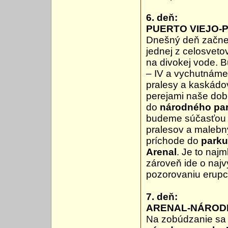
6. deň:
PUERTO VIEJO-
Dnešný deň začne
jednej z celosveto
na divokej vode. B
– IV a vychutnáme
pralesy a kaskádo
perejami naše dob
do
národného par
budeme súčasťou b
pralesov a malebný
príchode do
parku
Arenal
. Je to najm
zároveň ide o naj
pozorovaniu erupci
7. deň:
ARENAL-NÁROD
Na zobúdzanie sa 