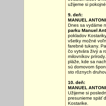
užijeme si pokojné
9. deň:
MANUEL ANTONI
Dnes sa vydáme n
parku Manuel An
pokladov Kostarik
všetky možné voľn
farebné tukany. Pa
čo vytvára živý a 
milovníkov príro
pláže, kde sa nach
sú domovom špongi
sto rôznych druhov
10. deň:
MANUEL ANTONI
Užijeme si posledn
presunieme späť 
Kostarike.