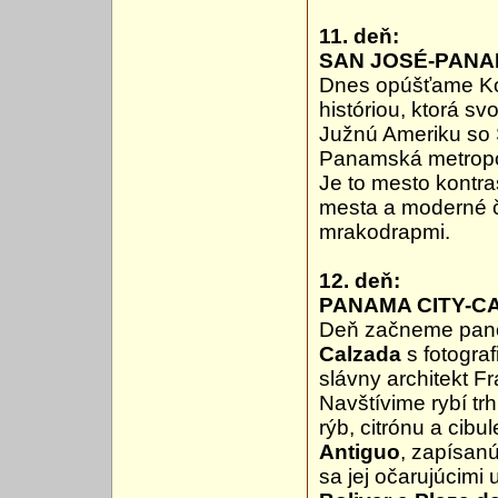
11. deň:
SAN JOSÉ-PAN
Dnes opúšťame Kos
históriou, ktorá s
Južnú Ameriku so 
Panamská metropol
Je to mesto kontra
mesta a moderné ča
mrakodrapmi.
12. deň:
PANAMA CITY-C
Deň začneme pano
Calzada
s fotogra
slávny architekt Fr
Navštívime rybí tr
rýb, citrónu a cib
Antiguo
, zapísan
sa jej očarujúcimi 