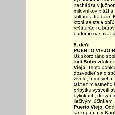
nachádza v južnom 
milovníkov pláží a
kultúru a tradície.
ktorá sa stala obľ
reštaurácií a baro
budeme nasávať je
5. deň:
PUERTO VIEJO-B
Už skoro ráno spol
ľudí
Bribri
vďaka e
Viejo
. Tento pohlc
dozvedieť sa o sp
života, remesiel 
taktiež miestneho
príbytku vysvetlí 
bylinkách, drevác
liečivými účinkam
Puerto Viejo
. Odd
sa kúpaním v
Kar