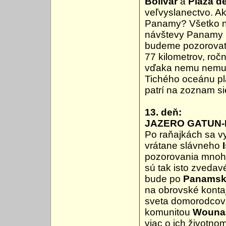
Bolivar
a
Plaza d
veľvyslanectvo. A
Panamy? Všetko n
návštevy Panamy
budeme pozorovať
77 kilometrov, ročn
vďaka nemu nemusi
Tichého oceánu plá
patrí na zoznam s
13. deň:
JAZERO GATUN-
Po raňajkách sa 
vrátane slávneho
pozorovania mnohýc
sú tak isto zvedavé
bude po
Panamsk
na obrovské konta
sveta domorodcov.
komunitou
Wounaa
viac o ich životn