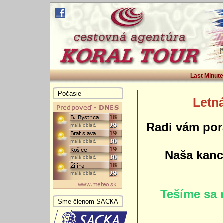
Last Minute
Počasie
Letná
Radi vám por
Naša kance
Tešíme sa 
Sme členom SACKA