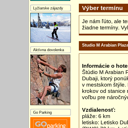
Výber termínu
Lyžiarske zájazdy
Je nám ľúto, ale t
žiadne termíny. Vy
Studio M Arabian Plaz
Aktívna dovolenka
Informácie o hotel
Štúdio M Arabian P
Dubaji, ktorý pon
v mestskom štýle.
krokov od stanice m
voľbu pre náročný
Vzdialenosť:
Go Parking
pláže: 6 km
letisko: Letisko D