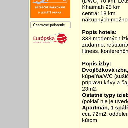
(DWC) 70 km, Leti
Khaimah 95 km
centrá: 18 km
nákupných možnos
Cestovné poistenie
Popis hotela:
333 moderných izie
zadarmo, reštaurác
fitness, konferenč
Popis izby:
Dvojlôžková izba
kúpeľňa/WC (sušič 
prípravu kávy a čaj
23m2.
Ostatné typy izie
(pokiaľ nie je uve
Apartmán, 1 spál
cca 72m2, oddelen
kútom