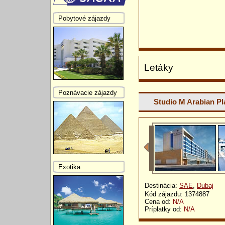
Pobytové zájazdy
Letáky
Poznávacie zájazdy
Studio M Arabian Pl
Exotika
Destinácia:
SAE
,
Dubaj
Kód zájazdu: 1374887
Cena od:
N/A
Príplatky od:
N/A