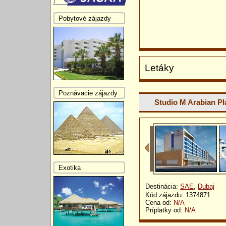
Pobytové zájazdy
Letáky
Poznávacie zájazdy
Studio M Arabian Pl
Exotika
Destinácia:
SAE
,
Dubaj
Kód zájazdu: 1374871
Cena od:
N/A
Príplatky od:
N/A