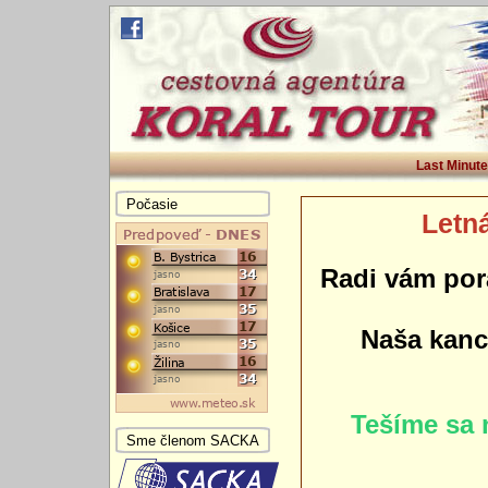
Last Minute
Počasie
Letná
Radi vám por
Naša kance
Tešíme sa 
Sme členom SACKA