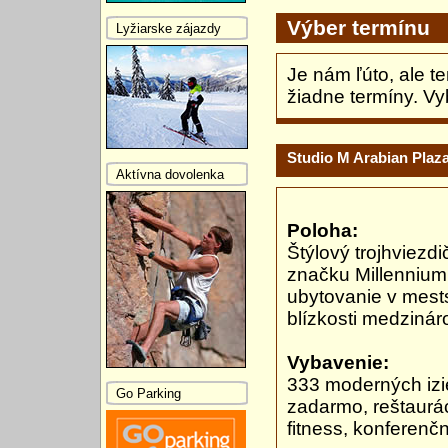
Výber termínu
Lyžiarske zájazdy
Je nám ľúto, ale t
žiadne termíny. Vy
Studio M Arabian Plaz
Aktívna dovolenka
Poloha:
Štýlový trojhviezdi
značku Millennium
ubytovanie v mests
blízkosti medzinár
Vybavenie:
333 moderných izie
Go Parking
zadarmo, reštaurác
fitness, konferenč