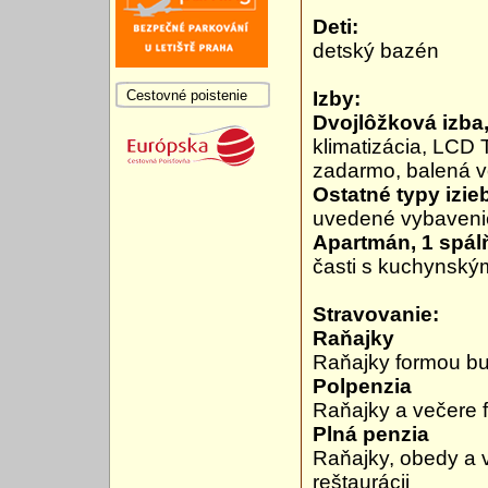
Deti:
detský bazén
Cestovné poistenie
Izby:
Dvojlôžková izba
klimatizácia, LCD T
zadarmo, balená v
Ostatné typy izie
uvedené vybaveni
Apartmán, 1 spál
časti s kuchynský
Stravovanie:
Raňajky
Raňajky formou buf
Polpenzia
Raňajky a večere f
Plná penzia
Raňajky, obedy a 
reštaurácii