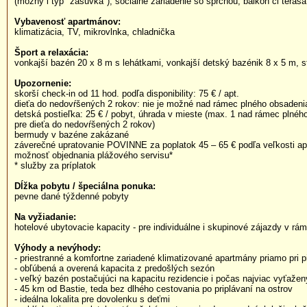
(možný i typ "zásuvka"), sociálne zariadenie so sprchou, balkón či tera
Vybavenosť apartmánov:
klimatizácia, TV, mikrovlnka, chladnička
Šport a relaxácia:
vonkajší bazén 20 x 8 m s lehátkami, vonkajší detský bazénik 8 x 5 m, st
Upozornenie:
skorší check-in od 11 hod. podľa disponibility: 75 € / apt.
dieťa do nedovŕšených 2 rokov: nie je možné nad rámec plného obsaden
detská postieľka: 25 € / pobyt, úhrada v mieste (max. 1 nad rámec plné
pre dieťa do nedovŕšených 2 rokov)
bermudy v bazéne zakázané
záverečné upratovanie POVINNE za poplatok 45 – 65 € podľa veľkosti a
možnosť objednania plážového servisu*
* služby za príplatok
Dĺžka pobytu / špeciálna ponuka:
pevne dané týždenné pobyty
Na vyžiadanie:
hotelové ubytovacie kapacity - pre individuálne i skupinové zájazdy v rám
Výhody a nevýhody:
- priestranné a komfortne zariadené klimatizované apartmány priamo pri p
- obľúbená a overená kapacita z predošlých sezón
- veľký bazén postačujúci na kapacitu rezidencie i počas najviac vyťaže
- 45 km od Bastie, teda bez dlhého cestovania po priplávaní na ostrov
- ideálna lokalita pre dovolenku s deťmi