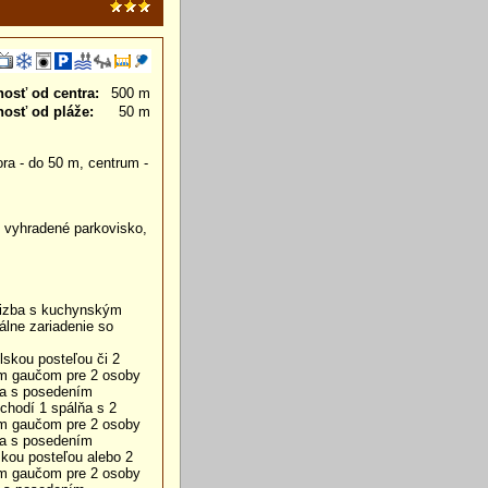
nosť od centra:
500 m
nosť od pláže:
50 m
ra - do 50 m, centrum -
m, vyhradené parkovisko,
 izba s kuchynským
álne zariadenie so
skou posteľou či 2
ím gaučom pre 2 osoby
asa s posedením
chodí 1 spálňa s 2
ím gaučom pre 2 osoby
asa s posedením
kou posteľou alebo 2
ím gaučom pre 2 osoby