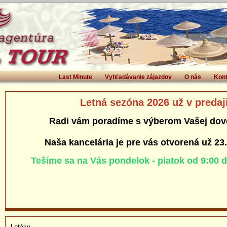
Last Minute
Vyhľadávanie zájazdov
O nás
Kont
Letná sezóna 2026 už v predaj
Radi vám poradíme s výberom Vašej dov
Naša kancelária je pre vás otvorená už 23
Tešíme sa na Vás pondelok - piatok od 9:00 
Letáky