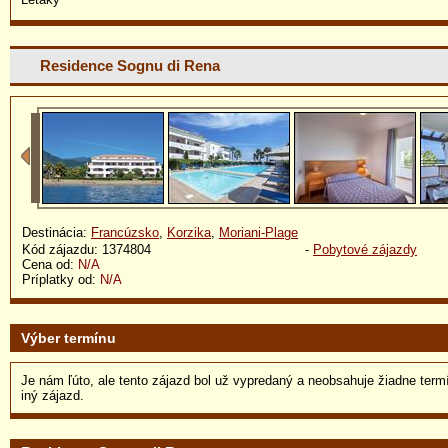
Residence Sognu di Rena
Destinácia:
Francúzsko
,
Korzika
,
Moriani-Plage
Kód zájazdu: 1374804
-
Pobytové zájazdy
Cena od:
N/A
Príplatky od:
N/A
Výber termínu
Je nám ľúto, ale tento zájazd bol už vypredaný a neobsahuje žiadne term
iný zájazd.