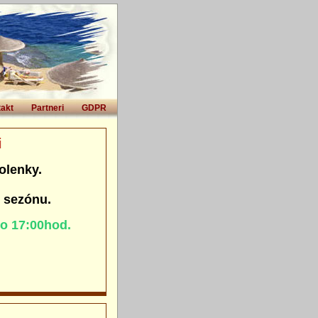
akt
Partneri
GDPR
i
olenky.
. sezónu.
do 17:00hod.