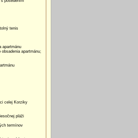
sa s posedením
olný tenis
ia apartmánu
ho obsadenia apartmánu;
partmánu
ci celej Korziky
iesočnej pláži
ných termínov