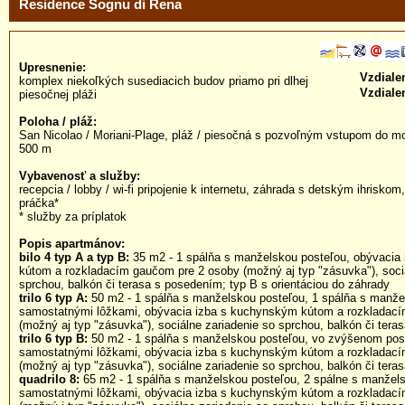
Residence Sognu di Rena
Upresnenie:
Vzdiale
komplex niekoľkých susediacich budov priamo pri dlhej
Vzdiale
piesočnej pláži
Poloha / pláž:
San Nicolao / Moriani-Plage, pláž / piesočná s pozvoľným vstupom do mo
500 m
Vybavenosť a služby:
recepcia / lobby / wi-fi pripojenie k internetu, záhrada s detským ihrisko
práčka*
* služby za príplatok
Popis apartmánov:
bilo 4 typ A a typ B:
35 m2 - 1 spálňa s manželskou posteľou, obývacia
kútom a rozkladacím gaučom pre 2 osoby (možný aj typ "zásuvka"), soci
sprchou, balkón či terasa s posedením; typ B s orientáciou do záhrady
trilo 6 typ A:
50 m2 - 1 spálňa s manželskou posteľou, 1 spálňa s manžel
samostatnými lôžkami, obývacia izba s kuchynským kútom a rozkladac
(možný aj typ "zásuvka"), sociálne zariadenie so sprchou, balkón či ter
trilo 6 typ B:
50 m2 - 1 spálňa s manželskou posteľou, vo zvýšenom pos
samostatnými lôžkami, obývacia izba s kuchynským kútom a rozkladac
(možný aj typ "zásuvka"), sociálne zariadenie so sprchou, balkón či ter
quadrilo 8:
65 m2 - 1 spálňa s manželskou posteľou, 2 spálne s manžels
samostatnými lôžkami, obývacia izba s kuchynským kútom a rozkladac