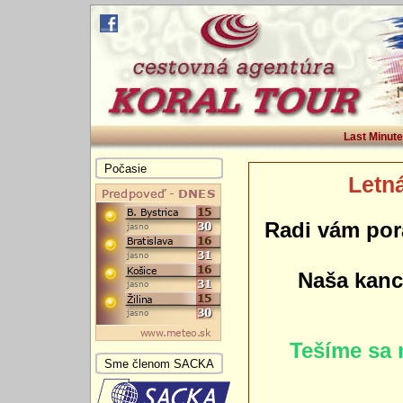
Last Minute
Počasie
Letná
Radi vám por
Naša kance
Tešíme sa 
Sme členom SACKA