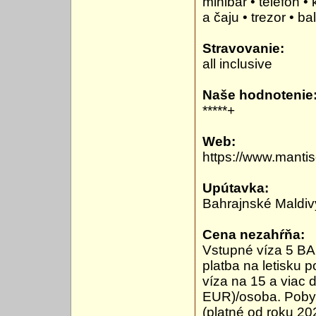
minibar • telefón 
a čaju • trezor • b
Stravovanie:
all inclusive
Naše hodnotenie
*****+
Web:
https://www.mantis
Upútavka:
Bahrajnské Maldiv
Cena nezahŕňa:
Vstupné víza 5 BA
platba na letisku 
víza na 15 a viac 
EUR)/osoba. Pobyt
(platné od roku 20