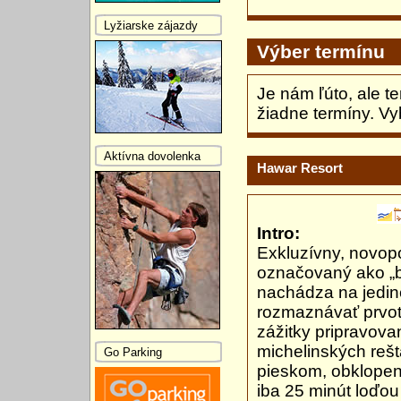
Lyžiarske zájazdy
Výber termínu
Je nám ľúto, ale t
žiadne termíny. Vy
Aktívna dovolenka
Hawar Resort
Intro:
Exkluzívny, novopo
označovaný ako „b
nachádza na jedin
rozmaznávať prvot
zážitky pripravov
michelinských rešt
Go Parking
pieskom, obklopen
iba 25 minút loďou