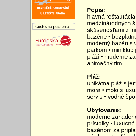
Popis:
hlavná reštaurácia
medzinárodných šp
Cestovné poistenie
skúsenosťami z mic
bazéne • bezplatné
moderný bazén s v
parkom • miniklub 
pláži • moderne z
animačný tím
Pláž:
unikátna pláž s j
mora • mólo s luxu
servis • vodné špo
Ubytovanie:
moderne zariadené
prístelky • luxusné
bazénom za prípla