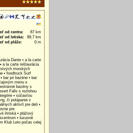
sť od centra:
87 km
ť od letiska:
99,7 km
sť od pláže:
0 m
rácia Dante • a la carte
• a la carte reštaurácia
čerstvých morských
e • foodtruck Surf
• bar pri bazéne • bar
a čajovým menu s
iestranné bazény s
sert Falls s rozlohou
tegórie • súčasťou
ng, či potápanie v
lnych aktivít pre deti •
ovne pre
vé ihriská • plážový
nescentrum • luxusné
m Klub Leto počas celej