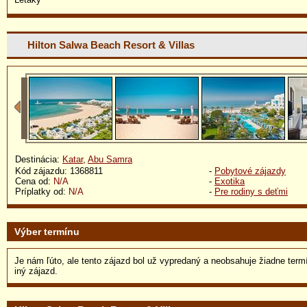
Hilton Salwa Beach Resort & Villas
Destinácia:
Katar
,
Abu Samra
Kód zájazdu: 1368811
-
Pobytové zájazdy
Cena od:
N/A
-
Exotika
Príplatky od:
N/A
-
Pre rodiny s deťmi
Výber termínu
Je nám ľúto, ale tento zájazd bol už vypredaný a neobsahuje žiadne term
iný zájazd.