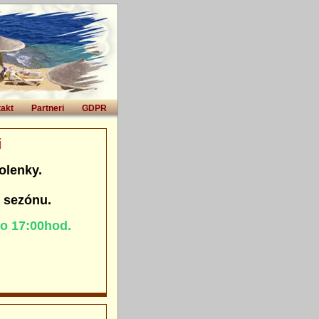
akt
Partneri
GDPR
i
olenky.
. sezónu.
do 17:00hod.