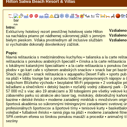
Hilton Salwa Beach Resort & Villas
Intro:
Vzdialeno
Exkluzívny hotelový rezort prestížnej hotelovej siete Hilton
Vzdialenos
sa nachádza priamo pri nádhernej súkromnej pláži s jemným
bielym pieskom. Vďaka prvotriednym all inclusive službám
Vzdialeno
si vychutnáte dokonalý dovolenkový zážitok.
Popis:
hlavná reštaurácia s medzinárodnou kuchyňou • talianska a la carte reštau
reštaurácia s ponukou arabských špecialít • čínska a la carte reštaurácia 
s lokálnymi katarskými špecialitami • a la carte reštaurácia s ponukou 
plodov • go kart cafe s výberom arabských snackov • snack bar pri bazén
Shack na pláži • snack reštaurácia v aquaparku Desert Falls • sports pub 
na pláži • lobby lounge bar s ponukou tradične pripravovaných nápojov 
nádychom Blízkeho východu • bezplatné Wi-Fi pripojenie • 2 vonkajšie pr
ležadlami a slnečníkmi • detský bazén • rozľahlý vodný zábavný park - De
57 000 m2 s viac ako 19 atrakciami a 30 tobogánmi pre všetky vekové ka
zábavného parku sú atrakcie ako laser tag, motokáry, dobrodružný kaňoni
bazéne • detské ihrisko • moderne zariadený miniklub s množstvom originá
športová akadémia so súkromnými tréningovými zariadeniami svetovej úr
profesionálnych športovcov a športové tímy • tenisové kurty • basketbalo
volejbal • futbalové ihrisko • ranná jóga na pláži • moderne zariadené fit
SPA centrum eforea so širokou ponukou masáží a procedúr • animačný tí
sezóny