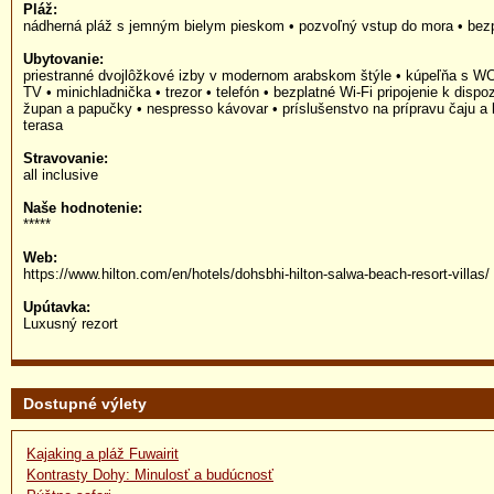
Pláž:
nádherná pláž s jemným bielym pieskom • pozvoľný vstup do mora • bezp
Ubytovanie:
priestranné dvojlôžkové izby v modernom arabskom štýle • kúpeľňa s WC
TV • minichladnička • trezor • telefón • bezplatné Wi-Fi pripojenie k dispoz
župan a papučky • nespresso kávovar • príslušenstvo na prípravu čaju a 
terasa
Stravovanie:
all inclusive
Naše hodnotenie:
*****
Web:
https://www.hilton.com/en/hotels/dohsbhi-hilton-salwa-beach-resort-villas/
Upútavka:
Luxusný rezort
Dostupné výlety
Kajaking a pláž Fuwairit
Kontrasty Dohy: Minulosť a budúcnosť