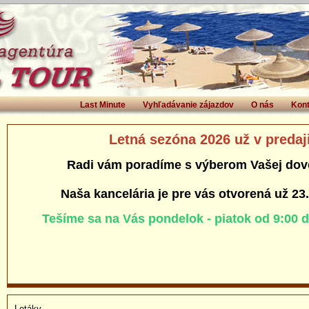
Last Minute
Vyhľadávanie zájazdov
O nás
Kont
Letná sezóna 2026 už v predaj
Radi vám poradíme s výberom Vašej dov
Naša kancelária je pre vás otvorená už 23
Tešíme sa na Vás pondelok - piatok od 9:00 
Letáky