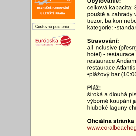
Ubytovanie:
celková kapacita:
pouště a zahrady v
trezor, balkon nebo
Cestovné poistenie
kategorie: •standa
Stravování:
all inclusive (přes
hotel) - restaurace
restaurace Andiamo
restaurace Atlanti
•plážový bar (10:
Pláž:
široká a dlouhá pí
výborné koupání ja
hluboké laguny c
Oficiálna stránka
www.coralbeache