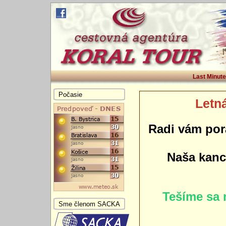
Last Minute
Počasie
Letná
Radi vám por
Naša kance
Tešíme sa 
Sme členom SACKA