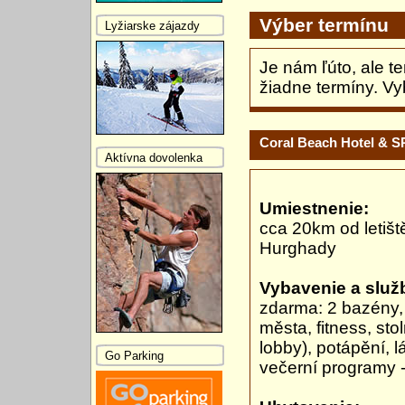
Výber termínu
Lyžiarske zájazdy
Je nám ľúto, ale t
žiadne termíny. Vy
Coral Beach Hotel & S
Aktívna dovolenka
Umiestnenie:
cca 20km od letišt
Hurghady
Vybavenie a služ
zdarma: 2 bazény, 
města, fitness, stol
lobby), potápění, 
Go Parking
večerní programy 