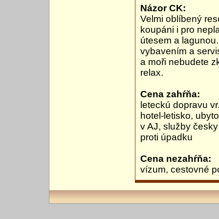
Názor CK:
Velmi oblíbený res
koupáni i pro nep
útesem a lagunou. 
vybavením a servise
a moři nebudete zkl
relax.
Cena zahŕňa:
leteckú dopravu vr.
hotel-letisko, ubyt
v AJ, služby česky
proti úpadku
Cena nezahŕňa:
vízum, cestovné p