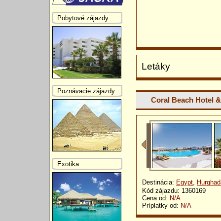
Pobytové zájazdy
Letáky
Poznávacie zájazdy
Coral Beach Hotel 
Exotika
Destinácia:
Egypt
,
Hurghad
Kód zájazdu: 1360169
Cena od:
N/A
Príplatky od:
N/A